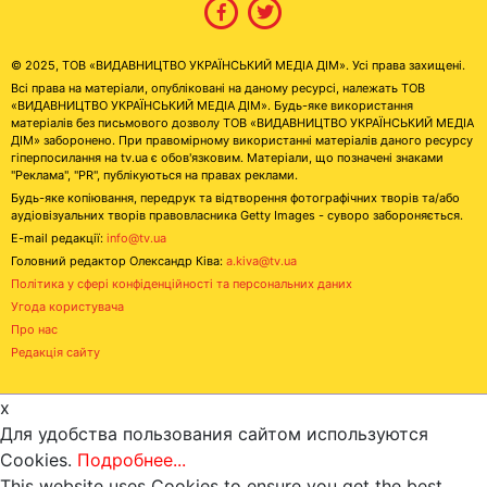
© 2025, ТОВ «ВИДАВНИЦТВО УКРАЇНСЬКИЙ МЕДІА ДІМ». Усі права захищені.
Всі права на матеріали, опубліковані на даному ресурсі, належать ТОВ
«ВИДАВНИЦТВО УКРАЇНСЬКИЙ МЕДІА ДІМ». Будь-яке використання
матеріалів без письмового дозволу ТОВ «ВИДАВНИЦТВО УКРАЇНСЬКИЙ МЕДІА
ДІМ» заборонено. При правомірному використанні матеріалів даного ресурсу
гіперпосилання на tv.ua є обов'язковим. Матеріали, що позначені знаками
"Реклама", "PR", публікуються на правах реклами.
Будь-яке копіювання, передрук та відтворення фотографічних творів та/або
аудіовізуальних творів правовласника Getty Images - суворо забороняється.
E-mail редакції:
info@tv.ua
Головний редактор Олександр Ківа:
a.kiva@tv.ua
Політика у сфері конфіденційності та персональних даних
Угода користувача
Про нас
Редакція сайту
x
Для удобства пользования сайтом используются
Cookies.
Подробнее...
This website uses Cookies to ensure you get the best