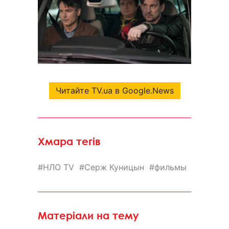
Читайте TV.ua в Google.News
Хмара тегів
НЛО TV
Серж Куницын
фильмы
Матеріали на тему