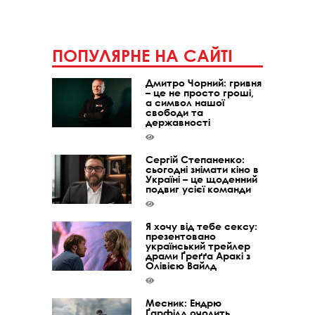
ПОПУЛЯРНЕ НА САЙТІ
Дмитро Чорний: гривня
– це не просто гроші,
а символ нашої
свободи та
державності
Сергій Степаненко:
сьогодні знімати кіно в
Україні – це щоденний
подвиг усієї команди
Я хочу від тебе сексу:
презентовано
український трейлер
драми Ґреґґа Аракі з
Олівією Вайлд
Месник: Ендрю
Ґарфілд очолить