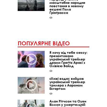
масштабне народне
повстання в новому
екшені Пола
Ґрінґрасса
ПОПУЛЯРНЕ ВІДЕО
Я хочу від тебе сексу:
презентовано
український трейлер
драми Ґреґґа Аракі з
Олівією Вайлд
«Хижі води»: вийшов
український трейлер
трилера з Аароном
Екгартом
Алан Рітчсон та Оуен
Вілсон у смертельній