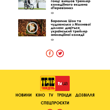
гонці: вийшов трейлер
комедійного екшена
«Перевізник»
Баранчик Шон та
чудовисько з Мохнявої
долини: дивіться
український трейлер
анімаційної комедії
НОВИНИ
КІНО
TV
ТРЕНДИ
ДОЗВІЛЛЯ
СПЕЦПРОЄКТИ