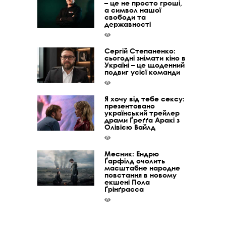
– це не просто гроші,
а символ нашої
свободи та
державності
Сергій Степаненко:
сьогодні знімати кіно в
Україні – це щоденний
подвиг усієї команди
Я хочу від тебе сексу:
презентовано
український трейлер
драми Ґреґґа Аракі з
Олівією Вайлд
Месник: Ендрю
Ґарфілд очолить
масштабне народне
повстання в новому
екшені Пола
Ґрінґрасса