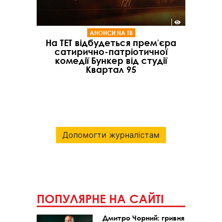
АНОНСИ НА ТВ
На ТЕТ відбудеться премʼєра
сатирично-патріотичної
комедії Бункер від студії
Квартал 95
Допомогти журналістам
ПОПУЛЯРНЕ НА САЙТІ
Дмитро Чорний: гривня