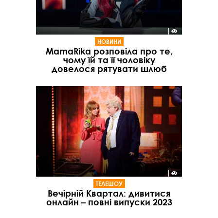
НОВИНИ
MamaRika розповіла про те,
чому їй та її чоловіку
довелося рятувати шлюб
ТЕЛЕШОУ
Вечірній Квартал: дивитися
онлайн – повні випуски 2023