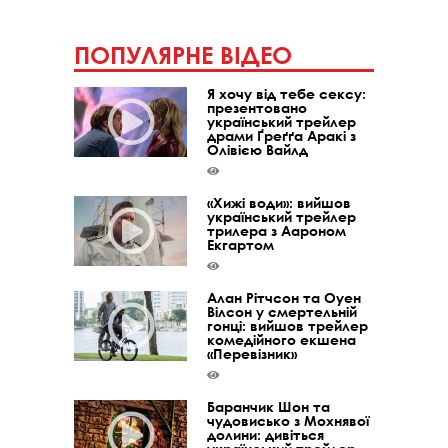
ПОПУЛЯРНЕ ВІДЕО
Я хочу від тебе сексу:
презентовано
український трейлер
драми Ґреґґа Аракі з
Олівією Вайлд
«Хижі води»: вийшов
український трейлер
трилера з Аароном
Екгартом
Алан Рітчсон та Оуен
Вілсон у смертельній
гонці: вийшов трейлер
комедійного екшена
«Перевізник»
Баранчик Шон та
чудовисько з Мохнявої
долини: дивіться