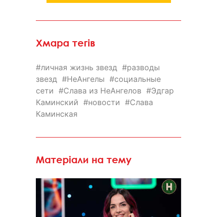
Хмара тегів
личная жизнь звезд
разводы
звезд
НеАнгелы
социальные
сети
Слава из НеАнгелов
Эдгар
Каминский
новости
Слава
Каминская
Матеріали на тему