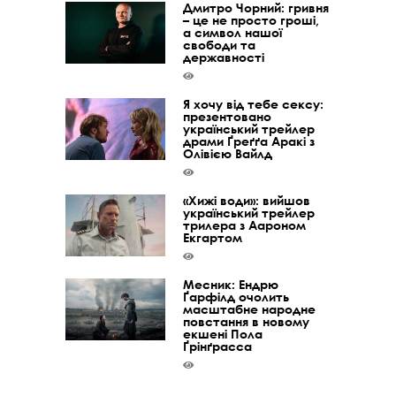
Дмитро Чорний: гривня
– це не просто гроші,
а символ нашої
свободи та
державності
Я хочу від тебе сексу:
презентовано
український трейлер
драми Ґреґґа Аракі з
Олівією Вайлд
«Хижі води»: вийшов
український трейлер
трилера з Аароном
Екгартом
Месник: Ендрю
Ґарфілд очолить
масштабне народне
повстання в новому
екшені Пола
Ґрінґрасса