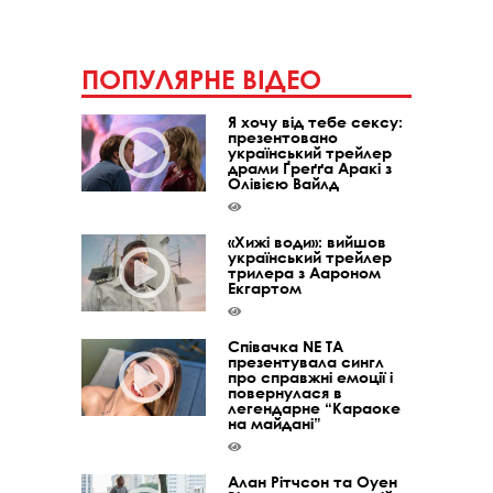
ПОПУЛЯРНЕ ВІДЕО
Я хочу від тебе сексу:
презентовано
український трейлер
драми Ґреґґа Аракі з
Олівією Вайлд
«Хижі води»: вийшов
український трейлер
трилера з Аароном
Екгартом
Співачка NE TA
презентувала сингл
про справжні емоції і
повернулася в
легендарне “Караоке
на майдані”
Алан Рітчсон та Оуен