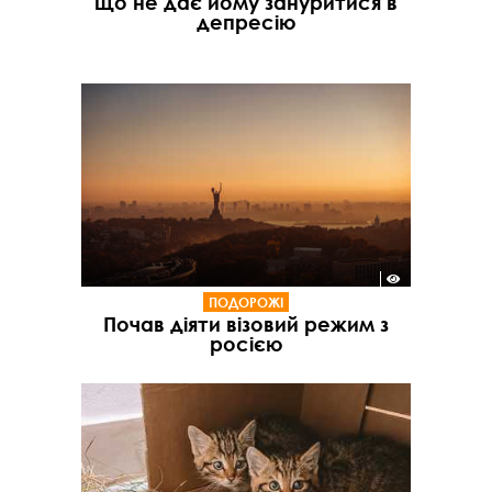
що не дає йому зануритися в
депресію
ПОДОРОЖІ
Почав діяти візовий режим з
росією