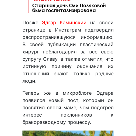
Старшая дочь Оли Поляковой
была госпитализирована
Позже
Эдгар Каминский
на своей
странице в Инстаграм подтвердил
распространившуюся информацию.
В своей публикации пластический
хирург поблагодарил за все свою
супругу Славу, а также отметил, что
истинную причину окончания их
отношений знают только родные
люди.
Теперь же в микроблоге Эдгара
появился новый пост, который он
посвятил своей маме, чем подогрел
интерес поклонников к
бракоразводному процессу.