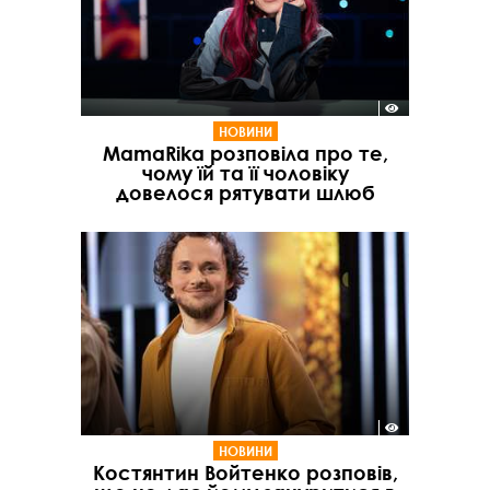
НОВИНИ
MamaRika розповіла про те,
чому їй та її чоловіку
довелося рятувати шлюб
НОВИНИ
Костянтин Войтенко розповів,