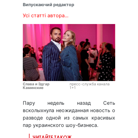
Випускаючий редактор
Усі статті автора...
Слава и Эдгар
пресс-служба канала
Каминские
1+1
Пару недель назад Сеть
всколыхнула неожиданная новость о
разводе одной из самых красивых
пар украинского шоу-бизнеса.
ЧИТАЙТЕ ТАКОЖ