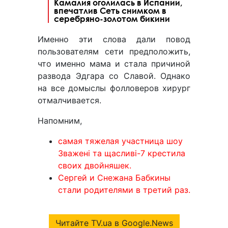
Камалия оголилась в Испании,
впечатлив Сеть снимком в
серебряно-золотом бикини
Именно эти слова дали повод
пользователям сети предположить,
что именно мама и стала причиной
развода Эдгара со Славой. Однако
на все домыслы фолловеров хирург
отмалчивается.
Напомним,
самая тяжелая участница шоу
Зважені та щасливі-7 крестила
своих двойняшек.
Сергей и Снежана Бабкины
стали родителями в третий раз.
Читайте TV.ua в Google.News