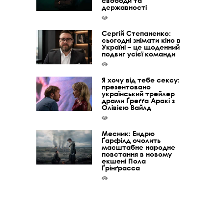
свободи та
державності
Сергій Степаненко:
сьогодні знімати кіно в
Україні – це щоденний
подвиг усієї команди
Я хочу від тебе сексу:
презентовано
український трейлер
драми Ґреґґа Аракі з
Олівією Вайлд
Месник: Ендрю
Ґарфілд очолить
масштабне народне
повстання в новому
екшені Пола
Ґрінґрасса