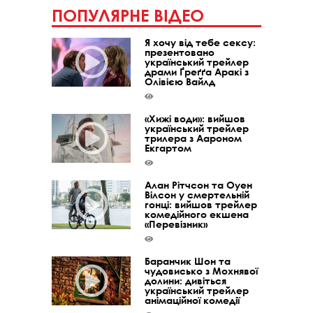
ПОПУЛЯРНЕ ВІДЕО
Я хочу від тебе сексу:
презентовано
український трейлер
драми Ґреґґа Аракі з
Олівією Вайлд
«Хижі води»: вийшов
український трейлер
трилера з Аароном
Екгартом
Алан Рітчсон та Оуен
Вілсон у смертельній
гонці: вийшов трейлер
комедійного екшена
«Перевізник»
Баранчик Шон та
чудовисько з Мохнявої
долини: дивіться
український трейлер
анімаційної комедії