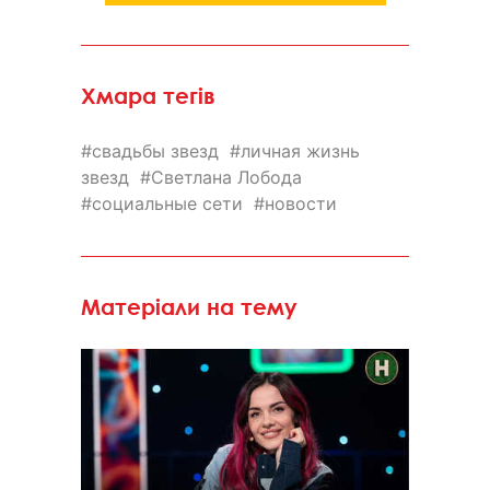
Хмара тегів
свадьбы звезд
личная жизнь
звезд
Светлана Лобода
социальные сети
новости
Матеріали на тему