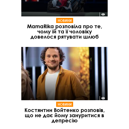
НОВИНИ
MamaRika розповіла про те,
чому їй та її чоловіку
довелося рятувати шлюб
НОВИНИ
Костянтин Войтенко розповів,
що не дає йому зануритися в
депресію