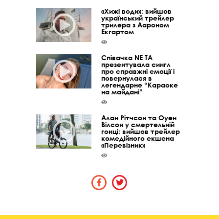
«Хижі води»: вийшов
український трейлер
трилера з Аароном
Екгартом
Співачка NE TA
презентувала сингл
про справжні емоції і
повернулася в
легендарне “Караоке
на майдані”
Алан Рітчсон та Оуен
Вілсон у смертельній
гонці: вийшов трейлер
комедійного екшена
«Перевізник»