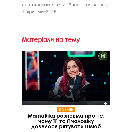
социальные сети
новости
танці
з зірками-2019
Матеріали на тему
НОВИНИ
MamaRika розповіла про те,
чому їй та її чоловіку
довелося рятувати шлюб