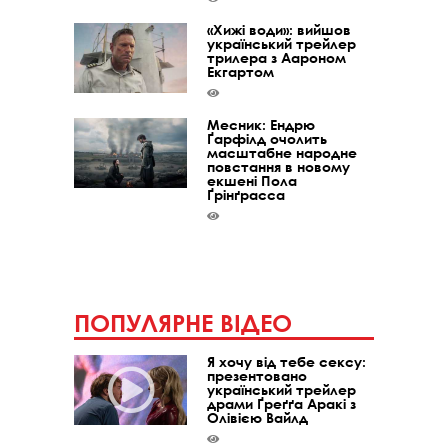
«Хижі води»: вийшов
український трейлер
трилера з Аароном
Екгартом
Месник: Ендрю
Ґарфілд очолить
масштабне народне
повстання в новому
екшені Пола
Ґрінґрасса
ПОПУЛЯРНЕ ВІДЕО
Я хочу від тебе сексу:
презентовано
український трейлер
драми Ґреґґа Аракі з
Олівією Вайлд