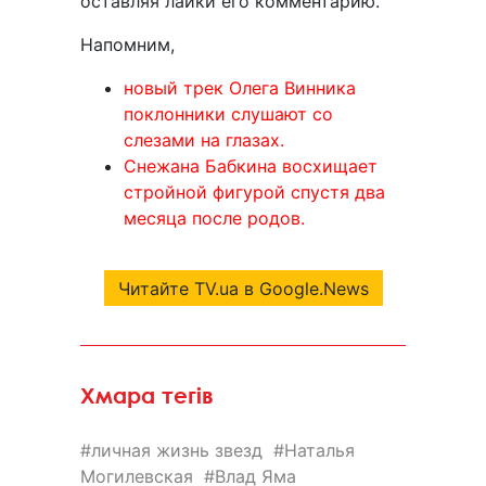
оставляя лайки его комментарию.
Напомним,
новый трек Олега Винника
поклонники слушают со
слезами на глазах.
Снежана Бабкина восхищает
стройной фигурой спустя два
месяца после родов.
Читайте TV.ua в Google.News
Хмара тегів
личная жизнь звезд
Наталья
Могилевская
Влад Яма