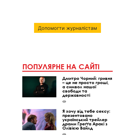
Допомогти журналістам
ПОПУЛЯРНЕ НА САЙТІ
Дмитро Чорний: гривня
– це не просто гроші,
а символ нашої
свободи та
державності
Я хочу від тебе сексу:
презентовано
український трейлер
драми Ґреґґа Аракі з
Олівією Вайлд