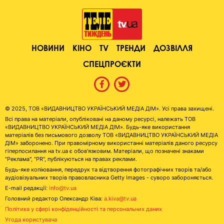
НОВИНИ
КІНО
TV
ТРЕНДИ
ДОЗВІЛЛЯ
СПЕЦПРОЄКТИ
© 2025, ТОВ «ВИДАВНИЦТВО УКРАЇНСЬКИЙ МЕДІА ДІМ». Усі права захищені.
Всі права на матеріали, опубліковані на даному ресурсі, належать ТОВ
«ВИДАВНИЦТВО УКРАЇНСЬКИЙ МЕДІА ДІМ». Будь-яке використання
матеріалів без письмового дозволу ТОВ «ВИДАВНИЦТВО УКРАЇНСЬКИЙ МЕДІА
ДІМ» заборонено. При правомірному використанні матеріалів даного ресурсу
гіперпосилання на tv.ua є обов'язковим. Матеріали, що позначені знаками
"Реклама", "PR", публікуються на правах реклами.
Будь-яке копіювання, передрук та відтворення фотографічних творів та/або
аудіовізуальних творів правовласника Getty Images - суворо забороняється.
E-mail редакції:
info@tv.ua
Головний редактор Олександр Ківа:
a.kiva@tv.ua
Політика у сфері конфіденційності та персональних даних
Угода користувача