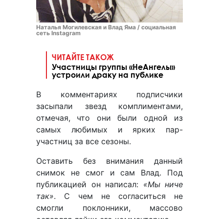
Наталья Могилевская и Влад Яма / социальная
сеть Instagram
ЧИТАЙТЕ ТАКОЖ
Участницы группы «НеАнгелы»
устроили драку на публике
В комментариях подписчики
засыпали звезд комплиментами,
отмечая, что они были одной из
самых любимых и ярких пар-
участниц за все сезоны.
Оставить без внимания данный
снимок не смог и сам Влад. Под
публикацией он написал:
«Мы ниче
так»
. С чем не согласиться не
смогли поклонники, массово