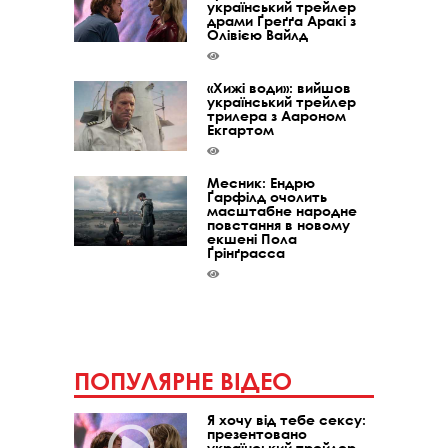
український трейлер
драми Ґреґґа Аракі з
Олівією Вайлд
«Хижі води»: вийшов
український трейлер
трилера з Аароном
Екгартом
Месник: Ендрю
Ґарфілд очолить
масштабне народне
повстання в новому
екшені Пола
Ґрінґрасса
ПОПУЛЯРНЕ ВІДЕО
Я хочу від тебе сексу:
презентовано
український трейлер