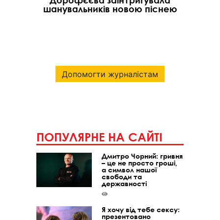
Дорофєєва заінтригувала
шанувальників новою піснею
Допомогти журналістам
ПОПУЛЯРНЕ НА САЙТІ
Дмитро Чорний: гривня
– це не просто гроші,
а символ нашої
свободи та
державності
Я хочу від тебе сексу:
презентовано