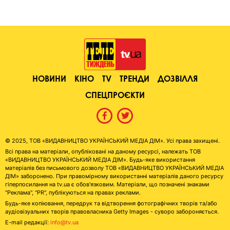
НОВИНИ
КІНО
TV
ТРЕНДИ
ДОЗВІЛЛЯ
СПЕЦПРОЄКТИ
© 2025, ТОВ «ВИДАВНИЦТВО УКРАЇНСЬКИЙ МЕДІА ДІМ». Усі права захищені.
Всі права на матеріали, опубліковані на даному ресурсі, належать ТОВ
«ВИДАВНИЦТВО УКРАЇНСЬКИЙ МЕДІА ДІМ». Будь-яке використання
матеріалів без письмового дозволу ТОВ «ВИДАВНИЦТВО УКРАЇНСЬКИЙ МЕДІА
ДІМ» заборонено. При правомірному використанні матеріалів даного ресурсу
гіперпосилання на tv.ua є обов'язковим. Матеріали, що позначені знаками
"Реклама", "PR", публікуються на правах реклами.
Будь-яке копіювання, передрук та відтворення фотографічних творів та/або
аудіовізуальних творів правовласника Getty Images - суворо забороняється.
E-mail редакції:
info@tv.ua