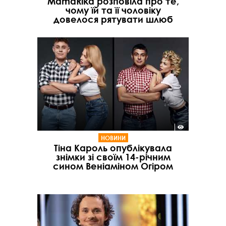
MamaRika розповіла про те,
чому їй та її чоловіку
довелося рятувати шлюб
НОВИНИ
Тіна Кароль опублікувала
знімки зі своїм 14-річним
сином Веніаміном Огіром