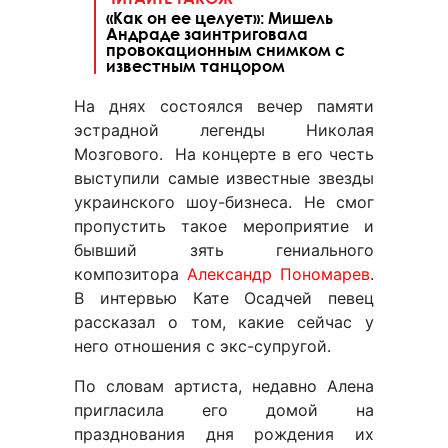
«Как он ее целует»: Мишель
Андраде заинтриговала
провокационным снимком с
известным танцором
На днях состоялся вечер памяти
эстрадной легенды Николая
Мозгового. На концерте в его честь
выступили самые известные звезды
украинского шоу-бизнеса. Не смог
пропустить такое мероприятие и
бывший зять гениального
композитора
Александр Пономарев
.
В интервью Кате Осадчей певец
рассказал о том, какие сейчас у
него отношения с экс-супругой.
По словам артиста, недавно Алена
пригласила его домой на
празднования дня рождения их