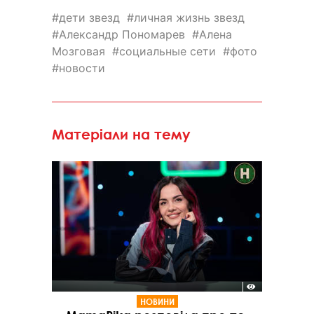
дети звезд
личная жизнь звезд
Александр Пономарев
Алена
Мозговая
социальные сети
фото
новости
Матеріали на тему
НОВИНИ