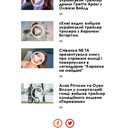
драми Ґреґґа Аракі з
Олівією Вайлд
«Хижі води»: вийшов
український трейлер
трилера з Аароном
Екгартом
Співачка NE TA
презентувала сингл
про справжні емоції і
повернулася в
легендарне “Караоке
на майдані”
Алан Рітчсон та Оуен
Вілсон у смертельній
гонці: вийшов трейлер
комедійного екшена
«Перевізник»