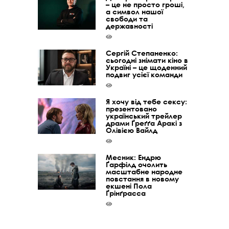
– це не просто гроші,
а символ нашої
свободи та
державності
Сергій Степаненко:
сьогодні знімати кіно в
Україні – це щоденний
подвиг усієї команди
Я хочу від тебе сексу:
презентовано
український трейлер
драми Ґреґґа Аракі з
Олівією Вайлд
Месник: Ендрю
Ґарфілд очолить
масштабне народне
повстання в новому
екшені Пола
Ґрінґрасса