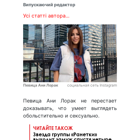
Випускаючий редактор
Усі статті автора...
Певица Ани Лорак
социальная сеть Instagram
Певица Ани Лорак не перестает
доказывать, что умеет выглядеть
обольстительно и сексуально.
ЧИТАЙТЕ ТАКОЖ
Звезда группы «Ранетки»
выходит замуж спустя четыре