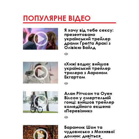
ПОПУЛЯРНЕ ВІДЕО
Я хочу від тебе сексу:
презентовано
український трейлер
драми Ґреґґа Аракі з
Олівією Вайлд
«Хижі води»: вийшов
український трейлер
трилера з Аароном
Екгартом
Алан Рітчсон та Оуен
Вілсон у смертельній
гонці: вийшов трейлер
комедійного екшена
«Перевізник»
Баранчик Шон та
чудовисько з Мохнявої
долини: дивіться