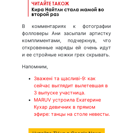
ЧИТАЙТЕ ТАКОЖ
Кира Найтли стала мамой во
второй раз
В комментариях к фотографии
фолловеры Ани засыпали артистку
комплиментами, подчеркнув, что
откровенные наряды ей очень идут
и ее стройные ножки грех скрывать.
Напомним,
Зважені та щасливі-9: как
сейчас выглядит вылетевшая в
3 выпуске участница.
MARUV устроила Екатерине
Кухар девичник в прямом
эфире: танцы на столе невесты.