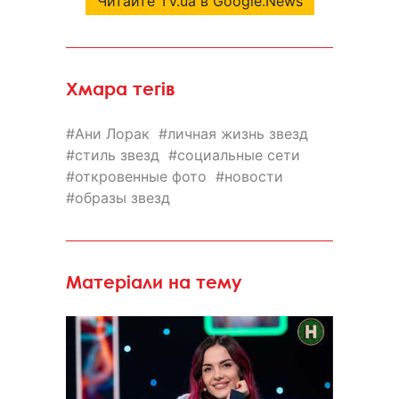
Читайте TV.ua в Google.News
Хмара тегів
Ани Лорак
личная жизнь звезд
стиль звезд
социальные сети
откровенные фото
новости
образы звезд
Матеріали на тему