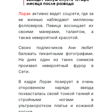
месяца после развода
Лорак
активно ведет соцсети, где за
ее жизнью наблюдают миллионы
фолловеров. Певица восхищает их
своими манерами, талантом, а
также невероятной красотой.
Своих подписчиков Ани любит
баловать пикантными фотографами.
На днях один из таких снимков
произвел невероятный фурор в
Сети.
В кадре Лорак позирует в очень
откровенном наряде: звезда
похвасталась своей тонкой талией и
стройными ногами в
ультракоротком платье и кожаной
косухе.