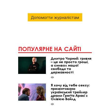
Допомогти журналістам
ПОПУЛЯРНЕ НА САЙТІ
Дмитро Чорний: гривня
– це не просто гроші,
а символ нашої
свободи та
державності
Я хочу від тебе сексу:
презентовано
український трейлер
драми Ґреґґа Аракі з
Олівією Вайлд