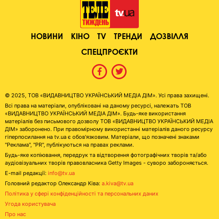
НОВИНИ
КІНО
TV
ТРЕНДИ
ДОЗВІЛЛЯ
СПЕЦПРОЄКТИ
© 2025, ТОВ «ВИДАВНИЦТВО УКРАЇНСЬКИЙ МЕДІА ДІМ». Усі права захищені.
Всі права на матеріали, опубліковані на даному ресурсі, належать ТОВ
«ВИДАВНИЦТВО УКРАЇНСЬКИЙ МЕДІА ДІМ». Будь-яке використання
матеріалів без письмового дозволу ТОВ «ВИДАВНИЦТВО УКРАЇНСЬКИЙ МЕДІА
ДІМ» заборонено. При правомірному використанні матеріалів даного ресурсу
гіперпосилання на tv.ua є обов'язковим. Матеріали, що позначені знаками
"Реклама", "PR", публікуються на правах реклами.
Будь-яке копіювання, передрук та відтворення фотографічних творів та/або
аудіовізуальних творів правовласника Getty Images - суворо забороняється.
E-mail редакції:
info@tv.ua
Головний редактор Олександр Ківа:
a.kiva@tv.ua
Політика у сфері конфіденційності та персональних даних
Угода користувача
Про нас