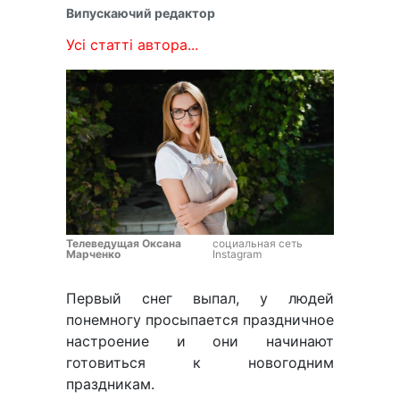
Випускаючий редактор
Усі статті автора...
Телеведущая Оксана
социальная сеть
Марченко
Instagram
Первый снег выпал, у людей
понемногу просыпается праздничное
настроение и они начинают
готовиться к новогодним
праздникам.