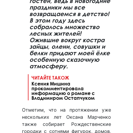
гостей, ведь в новогодние
праздники мы все
возвращаемся в детство!
В этом году здесь
собралось множество
лесных жителей!
Ожившие вокруг костра
зайцы, олени, совушки и
белки придают моей ёлке
особенную сказочную
атмосферу.
ЧИТАЙТЕ ТАКОЖ
Ксения Мишина
прокомментировала
информацию о романе с
Владимиром Остапчуком
Отметим, что на протяжении уже
нескольких лет Оксана Марченко
также собирает Рождественские
городки с сотнями фигурок, домов,