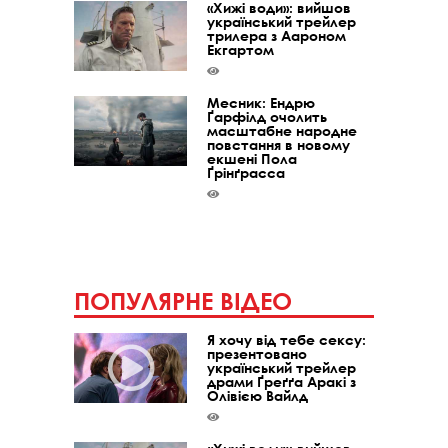
«Хижі води»: вийшов
український трейлер
трилера з Аароном
Екгартом
Месник: Ендрю
Ґарфілд очолить
масштабне народне
повстання в новому
екшені Пола
Ґрінґрасса
ПОПУЛЯРНЕ ВІДЕО
Я хочу від тебе сексу:
презентовано
український трейлер
драми Ґреґґа Аракі з
Олівією Вайлд