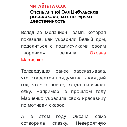
ЧИТАЙТЕ ТАКОЖ
Очень лично! Оля Цибульская
рассказала, как потеряла
девственность
Вслед за Меланией Трамп, которая
показала, как украсили Белый дом,
поделиться с подписчиками своим
творением решила
Оксана
Марченко
.
Телеведущая ранее рассказывала,
что старается придумывать каждый
год что-то новое, когда наряжает
елку. Например, в прошлом году
Марченко украсила свою красавицу
по мотивам сказок.
А в этом году Оксана сама
сотворила сказку. Невероятную