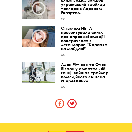
«Хижі води»: вийшов
український трейлер
трилера з Аароном
Екгартом
Співачка NE TA
презентувала сингл
про справжні емоції і
повернулася в
легендарне “Караоке
на майдані”
Алан Рітчсон та Оуен
Вілсон у смертельній
гонці: вийшов трейлер
комедійного екшена
«Перевізник»