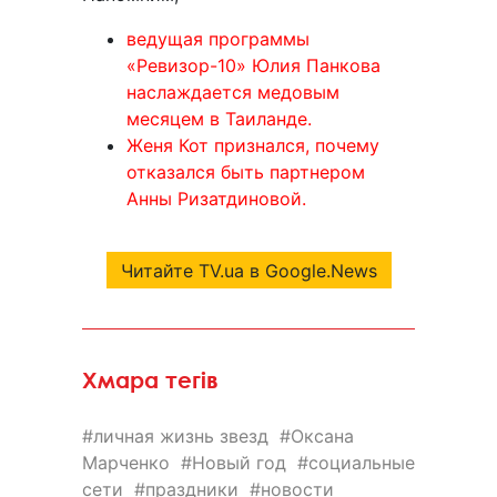
ведущая программы
«Ревизор-10» Юлия Панкова
наслаждается медовым
месяцем в Таиланде.
Женя Кот признался, почему
отказался быть партнером
Анны Ризатдиновой.
Читайте TV.ua в Google.News
Хмара тегів
личная жизнь звезд
Оксана
Марченко
Новый год
социальные
сети
праздники
новости