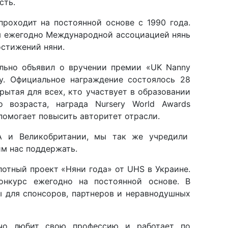
сть.
роходит на постоянной основе с 1990 года.
 ежегодно Международной ассоциацией нянь
остижений няни.
ально объявил о вручении премии «UK Nanny
у. Официальное награждение состоялось 28
рытая для всех, кто участвует в образовании
 возраста, награда Nursery World Awards
помогает повысить авторитет отрасли.
 и Великобритании, мы так же учредили
м нас поддержать.
лотный проект «Няни года» от UHS в Украине.
онкурс ежегодно на постоянной основе. В
 для спонсоров, партнеров и неравнодушных
ячо любит свою профессию и работает по