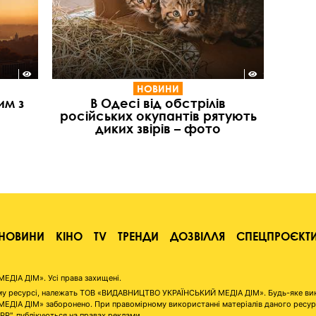
НОВИНИ
им з
В Одесі від обстрілів
російських окупантів рятують
диких звірів – фото
НОВИНИ
КІНО
TV
ТРЕНДИ
ДОЗВІЛЛЯ
СПЕЦПРОЄКТ
ІА ДІМ». Усі права захищені.
аному ресурсі, належать ТОВ «ВИДАВНИЦТВО УКРАЇНСЬКИЙ МЕДІА ДІМ». Будь-яке ви
А ДІМ» заборонено. При правомірному використанні матеріалів даного ресурсу 
"PR", публікуються на правах реклами.