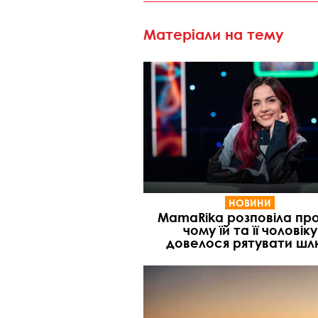
Матеріали на тему
НОВИНИ
MamaRika розповіла про
чому їй та її чоловіку
довелося рятувати ш