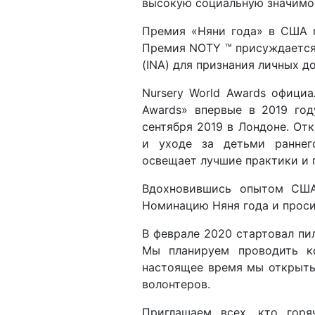
высокую социальную значимо
Премия «Няни года» в США п
Премия NOTY ™ присуждается
(INA) для признания личных д
Nursery World Awards офици
Awards» впервые в 2019 год
сентября 2019 в Лондоне. Отк
и уходе за детьми раннего
освещает лучшие практики и 
Вдохновившись опытом США
Номинацию Няня года и проси
В феврале 2020 стартовал пи
Мы планируем проводить к
настоящее время мы открыты
волонтеров.
Приглашаем всех, кто гор