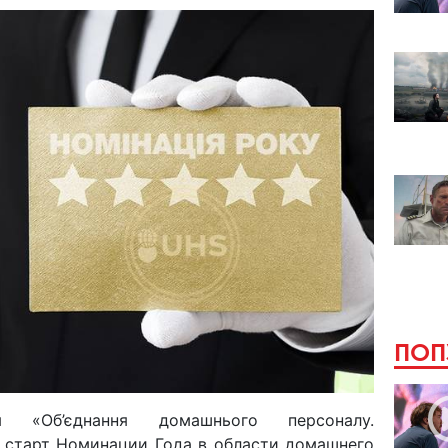
ПОП
я «Об’єднання домашнього персоналу.
а старт Номинации Года в области домашнего