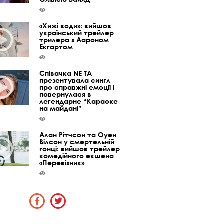
«Хижі води»: вийшов
український трейлер
трилера з Аароном
Екгартом
Співачка NE TA
презентувала сингл
про справжні емоції і
повернулася в
легендарне “Караоке
на майдані”
Алан Рітчсон та Оуен
Вілсон у смертельній
гонці: вийшов трейлер
комедійного екшена
«Перевізник»