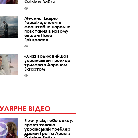
Олівією Вайлд
Месник: Ендрю
Ґарфілд очолить
масштабне народне
повстання в новому
екшені Пола
Ґрінґрасса
«Хижі води»: вийшов
український трейлер
трилера з Аароном
Екгартом
УЛЯРНЕ ВІДЕО
Я хочу від тебе сексу:
презентовано
український трейлер
драми Ґреґґа Аракі з
Олівією Вайлд