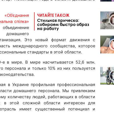
 «Об’єднання
ЧИТАЙТЕ ТАКОЖ
Стильная прическа:
альна спілка»
собираем быстро образ
ъединение
на работу
е домашнего
рганизация. Это новый формат движения с
часть международного сообщества, которое
сиональные стандарты в этой области.
-е в мире. В мире насчитывается 52,6 млн.
о персонала и только 10% из них пользуется
конодательства.
ная в Украине профильная профессиональная
ласти домашнего персонала. Мы привлекаем
ому количеству людей, работающих в области
ех в этой сложной области интересен для
 отрасль имеет существенный потенциал и