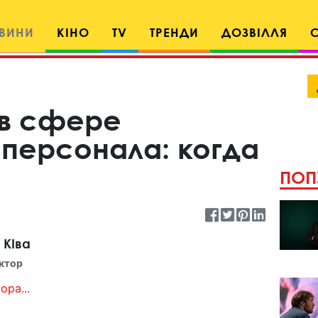
ВИНИ
КІНО
TV
ТРЕНДИ
ДОЗВІЛЛЯ
в сфере
персонала: когда
ПОП
 КІва
ктор
ора...