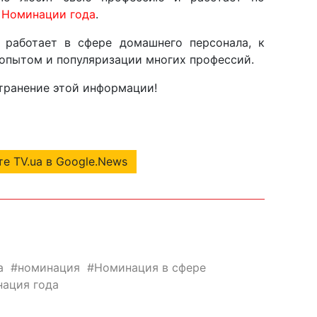
в
Номинации года
.
 работает в сфере домашнего персонала, к
опытом и популяризации многих профессий.
транение этой информации!
е TV.ua в Google.News
а
номинация
Номинация в сфере
ация года