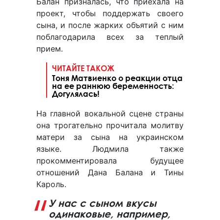
Балан призналась, что приехала на
проект, чтобы поддержать своего
сына, и после жарких объятий с ним
поблагодарила всех за теплый
прием.
ЧИТАЙТЕ ТАКОЖ
Тоня Матвиенко о реакции отца
на ее раннюю беременность:
Догулялась!
На главной вокальной сцене страны
она трогательно прочитала молитву
матери за сына на украинском
языке. Людмила также
прокомментировала будущее
отношений Дана Балана и Тины
Кароль.
У нас с сыном вкусы
одинаковые, например,