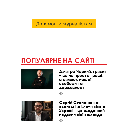
Допомогти журналістам
ПОПУЛЯРНЕ НА САЙТІ
Дмитро Чорний: гривня
– це не просто гроші,
а символ нашої
свободи та
державності
Сергій Степаненко:
сьогодні знімати кіно в
Україні – це щоденний
подвиг усієї команди