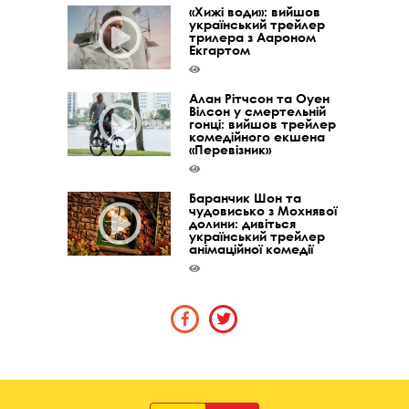
«Хижі води»: вийшов
український трейлер
трилера з Аароном
Екгартом
Алан Рітчсон та Оуен
Вілсон у смертельній
гонці: вийшов трейлер
комедійного екшена
«Перевізник»
Баранчик Шон та
чудовисько з Мохнявої
долини: дивіться
український трейлер
анімаційної комедії