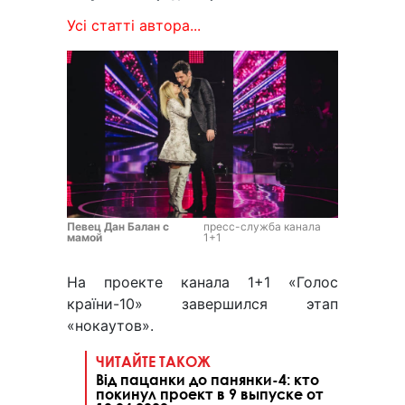
Усі статті автора...
Певец Дан Балан с
пресс-служба канала
мамой
1+1
На проекте канала 1+1 «Голос
країни-10» завершился этап
«нокаутов».
ЧИТАЙТЕ ТАКОЖ
Від пацанки до панянки-4: кто
покинул проект в 9 выпуске от