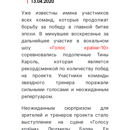
13.04.2020
Уже известны имена участников
всех команд, которые продолжат
борьбу за победу в главной битве
эпохи. В минувшее воскресенье за
дальнейшее участие в вокальном
шоу
«Голос країни-10»
соревновались подопечные Тины
Кароль, которая является
рекордсменкой по количеству побед
на проекте. Участники команды
звездного тренера поражали
сильными голосами и неожиданным
репертуаром.
Неожиданным сюрпризом для
зрителей и тренеров проекта стало
выступление на сцене «Голосу
країни» Людмилы Балан. Ее