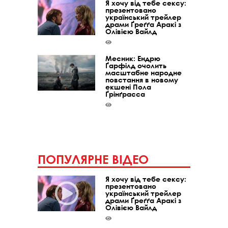
Я хочу від тебе сексу:
презентовано
український трейлер
драми Ґреґґа Аракі з
Олівією Вайлд
Месник: Ендрю
Ґарфілд очолить
масштабне народне
повстання в новому
екшені Пола
Ґрінґрасса
ПОПУЛЯРНЕ ВІДЕО
Я хочу від тебе сексу:
презентовано
український трейлер
драми Ґреґґа Аракі з
Олівією Вайлд