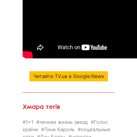
Читайте TV.ua в Google.News
Хмара тегів
1+1
личная жизнь звезд
Голос
країни
Тина Кароль
социальные
сети
Дан Балан
новости