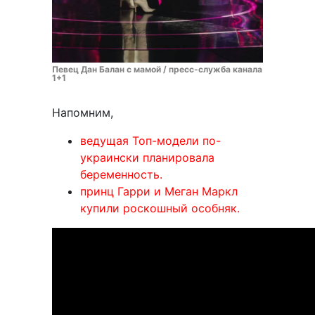
Певец Дан Балан с мамой / пресс-служба канала
1+1
Напомним,
ведущая Топ-модели по-
украински планировала
беременность.
принц Гарри и Меган Маркл
купили роскошный особняк.