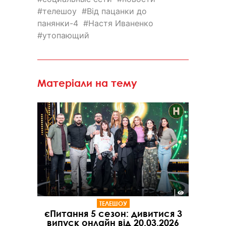
телешоу
Від пацанки до
панянки-4
Настя Иваненко
утопающий
Матеріали на тему
ТЕЛЕШОУ
єПитання 5 сезон: дивитися 3
випуск онлайн від 20.03.2026