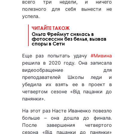
всего три недели, и ничего
полезного для себя вынести не
успела.
ЧИТАЙТЕ ТАКОЖ
Ольга Фреймут снялась в
фотосессии без белья, вызвав
споры в Сети
Еще раз попытать удачу
#Мивина
решила в 2020 году. Она записала
видеообращение для
преподавателей Школы леди и
убедила их взять ее в проект в
четвертом сезоне «Від пацанки до
панянки».
На этот раз Насте Иваненко повезло
больше – она дошла до финала.
После завершения четвертого
сезона «Від пацанки до панянки»