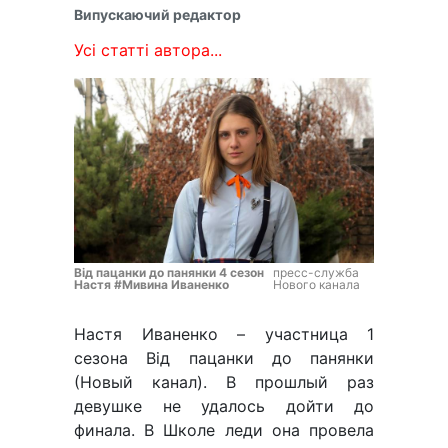
Випускаючий редактор
Усі статті автора...
Від пацанки до панянки 4 сезон
пресс-служба
Настя #Мивина Иваненко
Нового канала
Настя Иваненко – участница 1
сезона Від пацанки до панянки
(Новый канал). В прошлый раз
девушке не удалось дойти до
финала. В Школе леди она провела