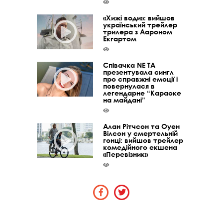
«Хижі води»: вийшов
український трейлер
трилера з Аароном
Екгартом
Співачка NE TA
презентувала сингл
про справжні емоції і
повернулася в
легендарне “Караоке
на майдані”
Алан Рітчсон та Оуен
Вілсон у смертельній
гонці: вийшов трейлер
комедійного екшена
«Перевізник»