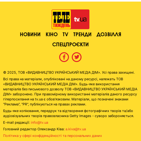
НОВИНИ
КІНО
TV
ТРЕНДИ
ДОЗВІЛЛЯ
СПЕЦПРОЄКТИ
© 2025, ТОВ «ВИДАВНИЦТВО УКРАЇНСЬКИЙ МЕДІА ДІМ». Усі права захищені.
Всі права на матеріали, опубліковані на даному ресурсі, належать ТОВ
«ВИДАВНИЦТВО УКРАЇНСЬКИЙ МЕДІА ДІМ». Будь-яке використання
матеріалів без письмового дозволу ТОВ «ВИДАВНИЦТВО УКРАЇНСЬКИЙ МЕДІА
ДІМ» заборонено. При правомірному використанні матеріалів даного ресурсу
гіперпосилання на tv.ua є обов'язковим. Матеріали, що позначені знаками
"Реклама", "PR", публікуються на правах реклами.
Будь-яке копіювання, передрук та відтворення фотографічних творів та/або
аудіовізуальних творів правовласника Getty Images - суворо забороняється.
E-mail редакції:
info@tv.ua
Головний редактор Олександр Ківа:
a.kiva@tv.ua
Політика у сфері конфіденційності та персональних даних