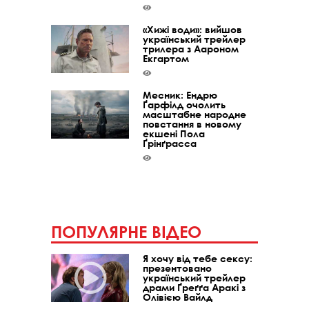
«Хижі води»: вийшов
український трейлер
трилера з Аароном
Екгартом
Месник: Ендрю
Ґарфілд очолить
масштабне народне
повстання в новому
екшені Пола
Ґрінґрасса
ПОПУЛЯРНЕ ВІДЕО
Я хочу від тебе сексу:
презентовано
український трейлер
драми Ґреґґа Аракі з
Олівією Вайлд