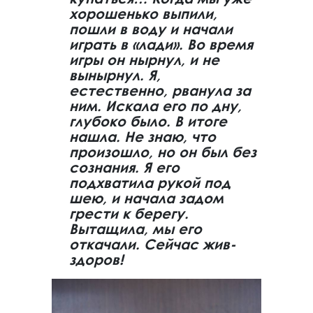
хорошенько выпили,
пошли в воду и начали
играть в «лади». Во время
игры он нырнул, и не
вынырнул. Я,
естественно, рванула за
ним. Искала его по дну,
глубоко было. В итоге
нашла. Не знаю, что
произошло, но он был без
сознания. Я его
подхватила рукой под
шею, и начала задом
грести к берегу.
Вытащила, мы его
откачали. Сейчас жив-
здоров!