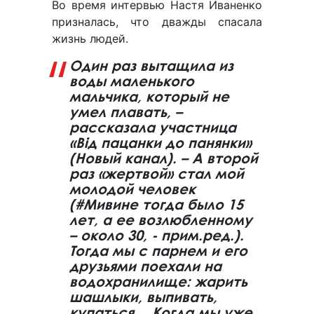
Во время интервью Настя Иваненко
призналась, что дважды спасала
жизнь людей.
Один раз вытащила из
воды маленького
мальчика, который не
умел плавать, –
рассказала участница
«Від пацанки до панянки»
(Новый канал). – А второй
раз «жертвой» стал мой
молодой человек
(#Мивине тогда было 15
лет, а ее возлюбленному
– около 30, - прим.ред.).
Тогда мы с парнем и его
друзьями поехали на
водохранилище: жарить
шашлыки, выпивать,
купаться… Когда мы уже