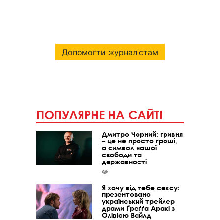
Допомогти журналістам
ПОПУЛЯРНЕ НА САЙТІ
Дмитро Чорний: гривня
– це не просто гроші,
а символ нашої
свободи та
державності
Я хочу від тебе сексу:
презентовано
український трейлер
драми Ґреґґа Аракі з
Олівією Вайлд