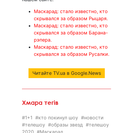
Маскарад: стало известно, кто
скрывался за образом Рыцаря.
Маскарад: стало известно, кто
скрывался за образом Барана-
рэпера.
Маскарад: стало известно, кто
скрывался за образом Русалки.
Читайте TV.ua в Google.News
Хмара тегів
1+1
кто покинул шоу
новости
телешоу
образы звезд
телешоу
2020
Маскарад