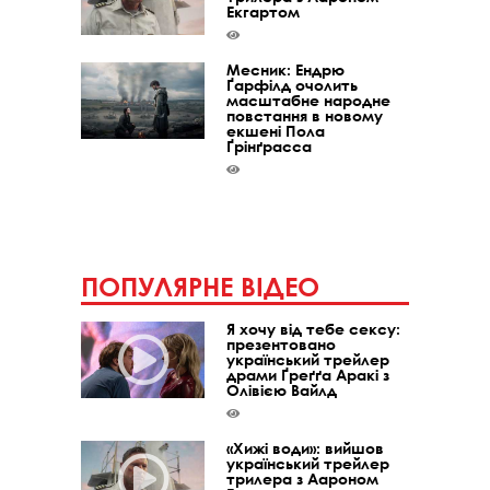
Екгартом
Месник: Ендрю
Ґарфілд очолить
масштабне народне
повстання в новому
екшені Пола
Ґрінґрасса
ПОПУЛЯРНЕ ВІДЕО
Я хочу від тебе сексу:
презентовано
український трейлер
драми Ґреґґа Аракі з
Олівією Вайлд
«Хижі води»: вийшов
український трейлер
трилера з Аароном