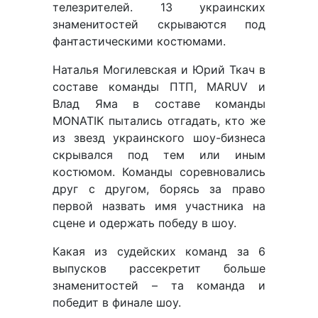
телезрителей. 13 украинских
знаменитостей скрываются под
фантастическими костюмами.
Наталья Могилевская и Юрий Ткач в
составе команды ПТП, MARUV и
Влад Яма в составе команды
MONATIK пытались отгадать, кто же
из звезд украинского шоу-бизнеса
скрывался под тем или иным
костюмом. Команды соревновались
друг с другом, борясь за право
первой назвать имя участника на
сцене и одержать победу в шоу.
Какая из судейских команд за 6
выпусков рассекретит больше
знаменитостей – та команда и
победит в финале шоу.