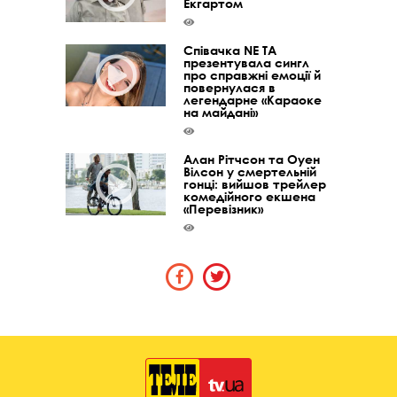
Екгартом
Співачка NE TA
презентувала сингл
про справжні емоції й
повернулася в
легендарне «Караоке
на майдані»
Алан Рітчсон та Оуен
Вілсон у смертельній
гонці: вийшов трейлер
комедійного екшена
«Перевізник»