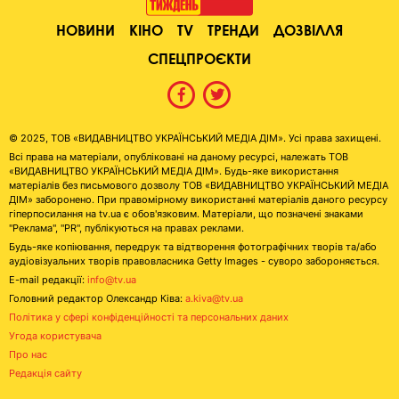
НОВИНИ
КІНО
TV
ТРЕНДИ
ДОЗВІЛЛЯ
СПЕЦПРОЄКТИ
© 2025, ТОВ «ВИДАВНИЦТВО УКРАЇНСЬКИЙ МЕДІА ДІМ». Усі права захищені.
Всі права на матеріали, опубліковані на даному ресурсі, належать ТОВ
«ВИДАВНИЦТВО УКРАЇНСЬКИЙ МЕДІА ДІМ». Будь-яке використання
матеріалів без письмового дозволу ТОВ «ВИДАВНИЦТВО УКРАЇНСЬКИЙ МЕДІА
ДІМ» заборонено. При правомірному використанні матеріалів даного ресурсу
гіперпосилання на tv.ua є обов'язковим. Матеріали, що позначені знаками
"Реклама", "PR", публікуються на правах реклами.
Будь-яке копіювання, передрук та відтворення фотографічних творів та/або
аудіовізуальних творів правовласника Getty Images - суворо забороняється.
E-mail редакції:
info@tv.ua
Головний редактор Олександр Ківа:
a.kiva@tv.ua
Політика у сфері конфіденційності та персональних даних
Угода користувача
Про нас
Редакція сайту