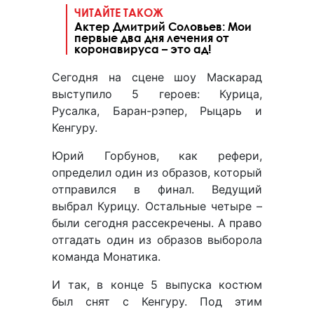
ЧИТАЙТЕ ТАКОЖ
Актер Дмитрий Соловьев: Мои
первые два дня лечения от
коронавируса – это ад!
Сегодня на сцене шоу Маскарад
выступило 5 героев: Курица,
Русалка, Баран-рэпер, Рыцарь и
Кенгуру.
Юрий Горбунов, как рефери,
определил один из образов, который
отправился в финал. Ведущий
выбрал Курицу. Остальные четыре –
были сегодня рассекречены. А право
отгадать один из образов выборола
команда Монатика.
И так, в конце 5 выпуска костюм
был снят с Кенгуру. Под этим