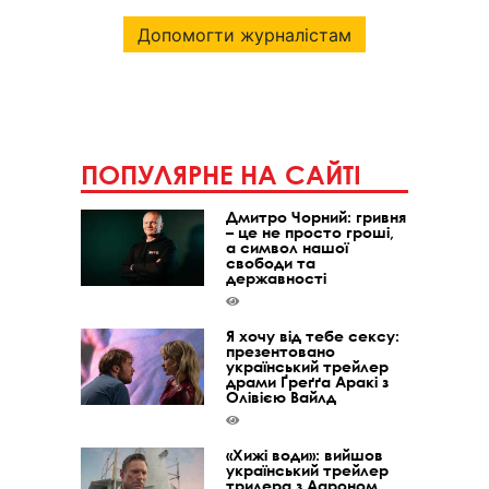
Допомогти журналістам
ПОПУЛЯРНЕ НА САЙТІ
Дмитро Чорний: гривня
– це не просто гроші,
а символ нашої
свободи та
державності
Я хочу від тебе сексу:
презентовано
український трейлер
драми Ґреґґа Аракі з
Олівією Вайлд
«Хижі води»: вийшов
український трейлер
трилера з Аароном