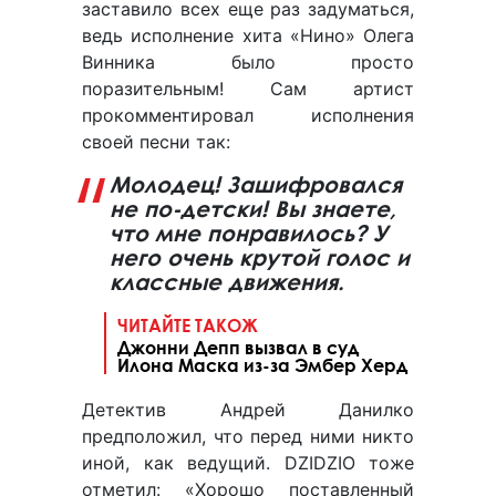
заставило всех еще раз задуматься,
ведь исполнение хита «Нино» Олега
Винника было просто
поразительным! Сам артист
прокомментировал исполнения
своей песни так:
Молодец! Зашифровался
не по-детски! Вы знаете,
что мне понравилось? У
него очень крутой голос и
классные движения.
ЧИТАЙТЕ ТАКОЖ
Джонни Депп вызвал в суд
Илона Маска из-за Эмбер Херд
Детектив Андрей Данилко
предположил, что перед ними никто
иной, как ведущий. DZIDZIO тоже
отметил: «Хорошо поставленный