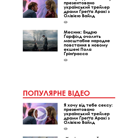
презентовано
український трейлер
драми Ґреґґа Аракі з
Олівією Вайлд
Месник: Ендрю
Ґарфілд очолить
масштабне народне
повстання в новому
екшені Пола
Ґрінґрасса
ПОПУЛЯРНЕ ВІДЕО
Я хочу від тебе сексу:
презентовано
український трейлер
драми Ґреґґа Аракі з
Олівією Вайлд