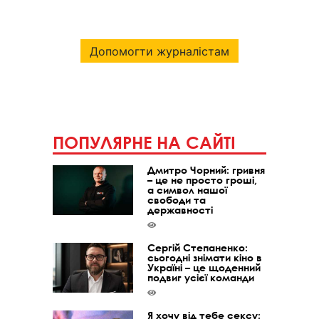
Допомогти журналістам
ПОПУЛЯРНЕ НА САЙТІ
Дмитро Чорний: гривня
– це не просто гроші,
а символ нашої
свободи та
державності
Сергій Степаненко:
сьогодні знімати кіно в
Україні – це щоденний
подвиг усієї команди
Я хочу від тебе сексу: