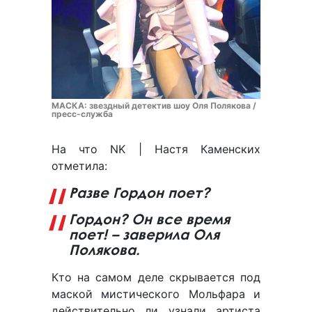
МАСКА: звездный детектив шоу Оля Полякова /
пресс-служба
На что NK | Настя Каменских
отметила:
Разве Гордон поет?
Гордон? Он все время
поет! – заверила Оля
Полякова.
Кто на самом деле скрывается под
маской мистического Мольфара и
действительно ли узнали артиста