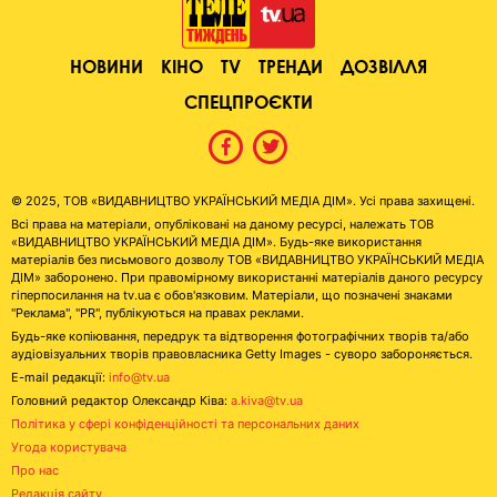
НОВИНИ
КІНО
TV
ТРЕНДИ
ДОЗВІЛЛЯ
СПЕЦПРОЄКТИ
© 2025, ТОВ «ВИДАВНИЦТВО УКРАЇНСЬКИЙ МЕДІА ДІМ». Усі права захищені.
Всі права на матеріали, опубліковані на даному ресурсі, належать ТОВ
«ВИДАВНИЦТВО УКРАЇНСЬКИЙ МЕДІА ДІМ». Будь-яке використання
матеріалів без письмового дозволу ТОВ «ВИДАВНИЦТВО УКРАЇНСЬКИЙ МЕДІА
ДІМ» заборонено. При правомірному використанні матеріалів даного ресурсу
гіперпосилання на tv.ua є обов'язковим. Матеріали, що позначені знаками
"Реклама", "PR", публікуються на правах реклами.
Будь-яке копіювання, передрук та відтворення фотографічних творів та/або
аудіовізуальних творів правовласника Getty Images - суворо забороняється.
E-mail редакції:
info@tv.ua
Головний редактор Олександр Ківа:
a.kiva@tv.ua
Політика у сфері конфіденційності та персональних даних
Угода користувача
Про нас
Редакція сайту