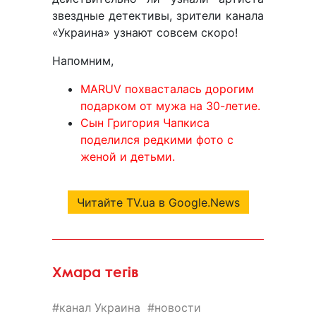
звездные детективы, зрители канала
«Украина» узнают совсем скоро!
Напомним,
MARUV похвасталась дорогим
подарком от мужа на 30-летие.
Сын Григория Чапкиса
поделился редкими фото с
женой и детьми.
Читайте TV.ua в Google.News
Хмара тегів
канал Украина
новости