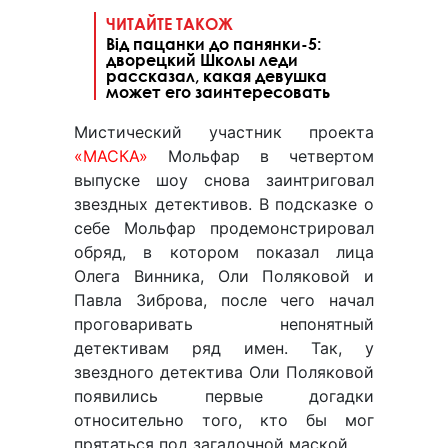
ЧИТАЙТЕ ТАКОЖ
Від пацанки до панянки-5:
дворецкий Школы леди
рассказал, какая девушка
может его заинтересовать
Мистический участник проекта
«МАСКА»
Мольфар в четвертом
выпуске шоу снова заинтриговал
звездных детективов. В подсказке о
себе Мольфар продемонстрировал
обряд, в котором показал лица
Олега Винника, Оли Поляковой и
Павла Зиброва, после чего начал
проговаривать непонятный
детективам ряд имен. Так, у
звездного детектива Оли Поляковой
появились первые догадки
относительно того, кто бы мог
прятаться под загадочной маской.