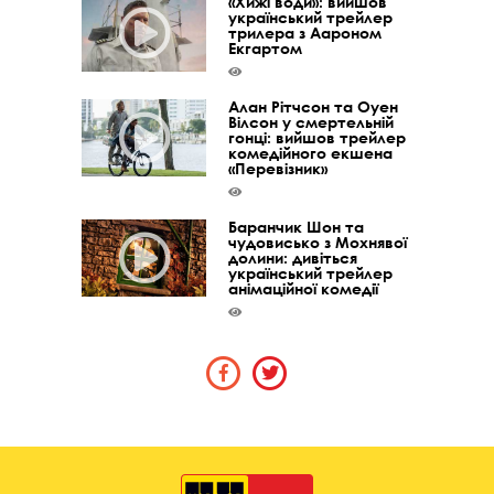
«Хижі води»: вийшов
український трейлер
трилера з Аароном
Екгартом
Алан Рітчсон та Оуен
Вілсон у смертельній
гонці: вийшов трейлер
комедійного екшена
«Перевізник»
Баранчик Шон та
чудовисько з Мохнявої
долини: дивіться
український трейлер
анімаційної комедії