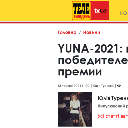
НО
Головна
Новини
YUNA-2021:
победителе
премии
13 травня 2021 11:00
Юлія Туренко
Юлія Турен
Випускаючий 
Усі статті авт