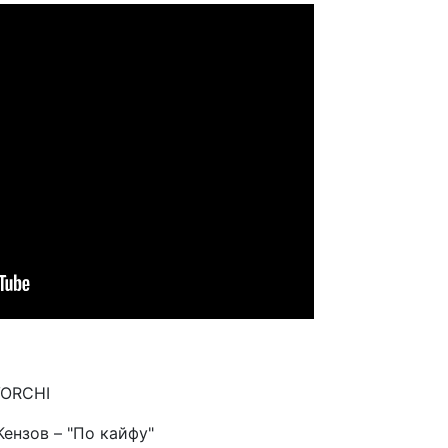
VORCHI
ензов – "По кайфу"