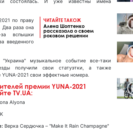
ки состоялась. И уже известны имена
021 по праву
ЧИТАЙТЕ ТАКОЖ
Алена Шоптенко
 Два раза она
рассказала о своем
-за вспышки
роковом решении
за введенного
"Украина" музыкальное событие все-таки
везды получили свои статуэтки, а также
 YUNA-2021 свои эффектные номера.
ителей премии YUNA-2021
те TV.UA:
ona Alyona
K
е:
Верка Сердючка – "Make It Rain Champagne"