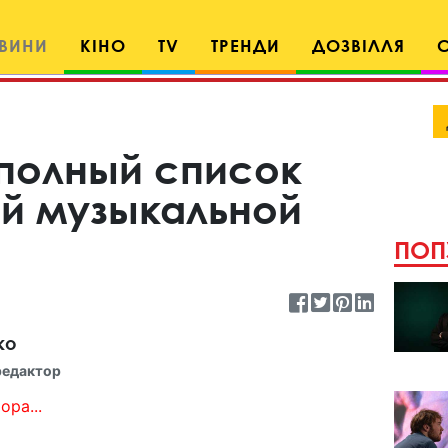
ВИНИ
КІНО
TV
ТРЕНДИ
ДОЗВІЛЛЯ
 полный список
й музыкальной
ПОП
ко
редактор
ора...