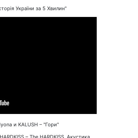
торія України за 5 Хвилин"
lyona и KALUSH – "Гори"
HARDKISS – The HARDKISS. Акустика