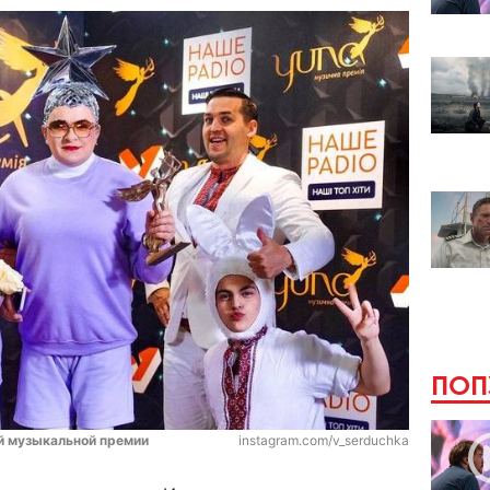
ПОП
й музыкальной премии
instagram.com/v_serduchka