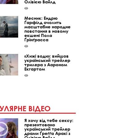
Олівією Вайлд
Месник: Ендрю
Ґарфілд очолить
масштабне народне
повстання в новому
екшені Пола
Ґрінґрасса
«Хижі води»: вийшов
український трейлер
трилера з Аароном
Екгартом
УЛЯРНЕ ВІДЕО
Я хочу від тебе сексу:
презентовано
український трейлер
драми Ґреґґа Аракі з
Олівією Вайлд