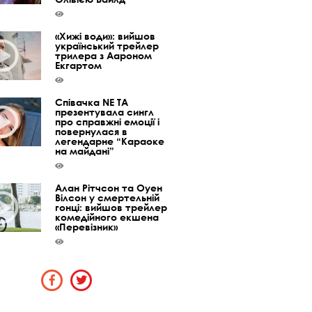
«Хижі води»: вийшов
український трейлер
трилера з Аароном
Екгартом
Співачка NE TA
презентувала сингл
про справжні емоції і
повернулася в
легендарне “Караоке
на майдані”
Алан Рітчсон та Оуен
Вілсон у смертельній
гонці: вийшов трейлер
комедійного екшена
«Перевізник»