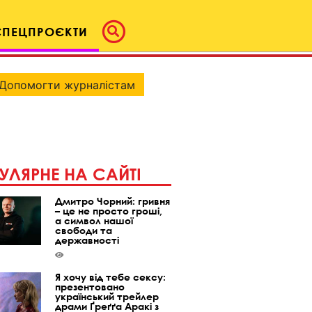
СПЕЦПРОЄКТИ
Допомогти журналістам
УЛЯРНЕ НА САЙТІ
Дмитро Чорний: гривня
– це не просто гроші,
а символ нашої
свободи та
державності
Я хочу від тебе сексу:
презентовано
український трейлер
драми Ґреґґа Аракі з