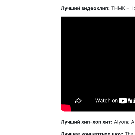
Лучший видеоклип:
ТНМК – "Іс
Лучший хип-хоп хит:
Alyona A
Лучшее концертное шоу:
The 