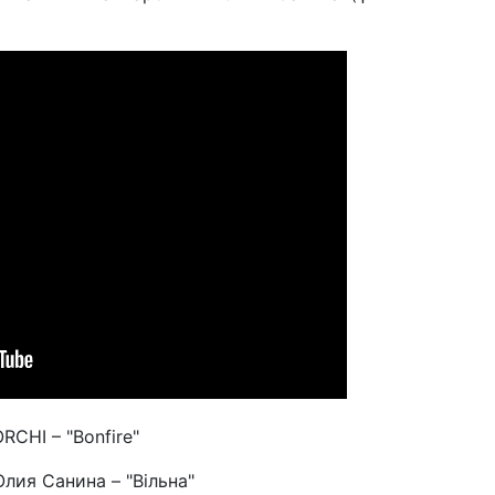
RCHI – "Bonfire"
лия Санина – "Вільна"