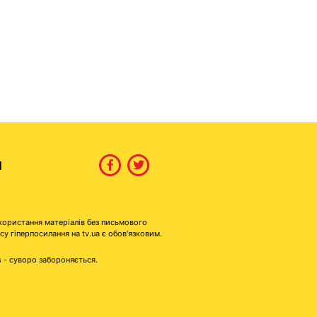
И
користання матеріалів без письмового
гіперпосилання на tv.ua є обов'язковим.
s - суворо забороняється.