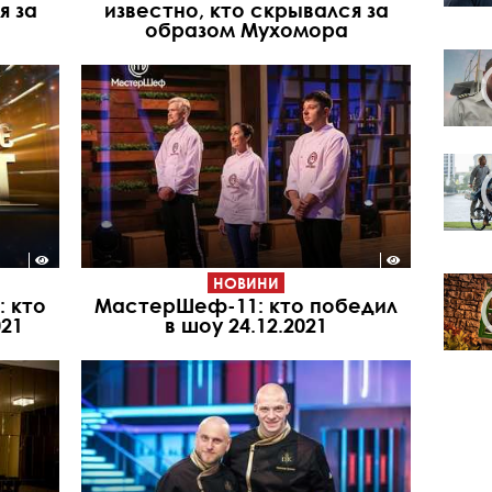
я за
известно, кто скрывался за
образом Мухомора
НОВИНИ
: кто
МастерШеф-11: кто победил
021
в шоу 24.12.2021