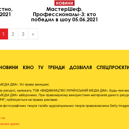
НОВИНИ
стно,
МастерШеф.
.2021
Профессионалы-3: кто
победил в шоу 05.06.2021
1
2
3
»
НОВИНИ
КІНО
TV
ТРЕНДИ
ДОЗВІЛЛЯ
СПЕЦПРОЄКТ
ІА ДІМ». Усі права захищені.
аному ресурсі, належать ТОВ «ВИДАВНИЦТВО УКРАЇНСЬКИЙ МЕДІА ДІМ». Будь-яке ви
А ДІМ» заборонено. При правомірному використанні матеріалів даного ресурсу 
"PR", публікуються на правах реклами.
я фотографічних творів та/або аудіовізуальних творів правовласника Getty Image
v.ua
альних даних