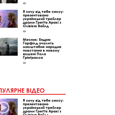
Я хочу від тебе сексу:
презентовано
український трейлер
драми Ґреґґа Аракі з
Олівією Вайлд
Месник: Ендрю
Ґарфілд очолить
масштабне народне
повстання в новому
екшені Пола
Ґрінґрасса
УЛЯРНЕ ВІДЕО
Я хочу від тебе сексу:
презентовано
український трейлер
драми Ґреґґа Аракі з
Олівією Вайлд