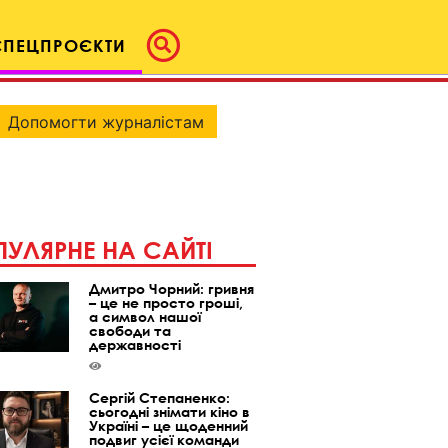
СПЕЦПРОЄКТИ
Допомогти журналістам
УЛЯРНЕ НА САЙТІ
Дмитро Чорний: гривня
– це не просто гроші,
а символ нашої
свободи та
державності
Сергій Степаненко:
сьогодні знімати кіно в
Україні – це щоденний
подвиг усієї команди