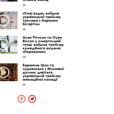
«Хижі води»: вийшов
український трейлер
трилера з Аароном
Екгартом
Алан Рітчсон та Оуен
Вілсон у смертельній
гонці: вийшов трейлер
комедійного екшена
«Перевізник»
Баранчик Шон та
чудовисько з Мохнявої
долини: дивіться
український трейлер
анімаційної комедії