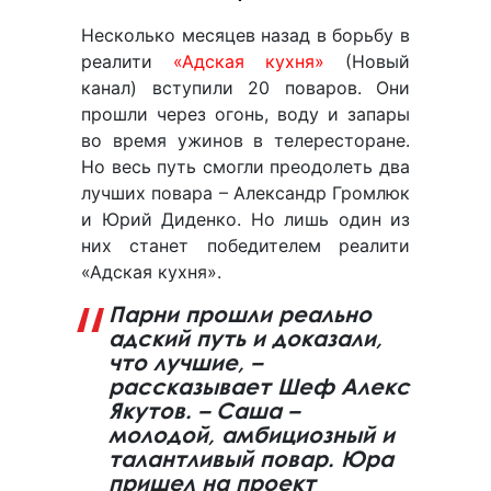
Несколько месяцев назад в борьбу в
реалити
«Адская кухня»
(Новый
канал) вступили 20 поваров. Они
прошли через огонь, воду и запары
во время ужинов в телересторане.
Но весь путь смогли преодолеть два
лучших повара – Александр Громлюк
и Юрий Диденко. Но лишь один из
них станет победителем реалити
«Адская кухня».
Парни прошли реально
адский путь и доказали,
что лучшие, –
рассказывает Шеф Алекс
Якутов. – Саша –
молодой, амбициозный и
талантливый повар. Юра
пришел на проект