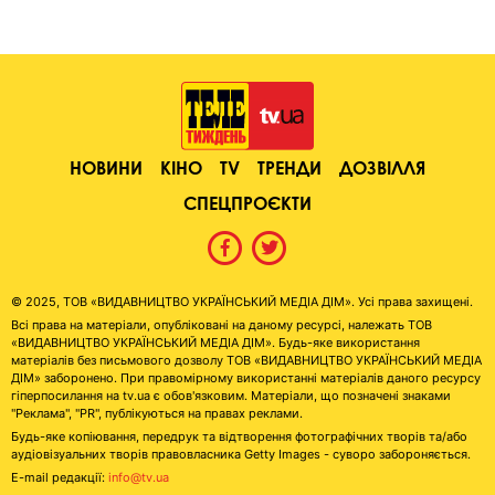
НОВИНИ
КІНО
TV
ТРЕНДИ
ДОЗВІЛЛЯ
СПЕЦПРОЄКТИ
© 2025, ТОВ «ВИДАВНИЦТВО УКРАЇНСЬКИЙ МЕДІА ДІМ». Усі права захищені.
Всі права на матеріали, опубліковані на даному ресурсі, належать ТОВ
«ВИДАВНИЦТВО УКРАЇНСЬКИЙ МЕДІА ДІМ». Будь-яке використання
матеріалів без письмового дозволу ТОВ «ВИДАВНИЦТВО УКРАЇНСЬКИЙ МЕДІА
ДІМ» заборонено. При правомірному використанні матеріалів даного ресурсу
гіперпосилання на tv.ua є обов'язковим. Матеріали, що позначені знаками
"Реклама", "PR", публікуються на правах реклами.
Будь-яке копіювання, передрук та відтворення фотографічних творів та/або
аудіовізуальних творів правовласника Getty Images - суворо забороняється.
E-mail редакції:
info@tv.ua