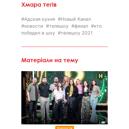
Хмара тегів
Адская кухня
Новый Канал
новости
телешоу
финал
кто
победил в шоу
телешоу 2021
Матеріали на тему
ТЕЛЕШОУ