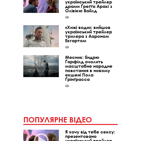
український трейлер
драми Ґреґґа Аракі з
Олівією Вайлд
«Хижі води»: вийшов
український трейлер
трилера з Аароном
Екгартом
Месник: Ендрю
Ґарфілд очолить
масштабне народне
повстання в новому
екшені Пола
Ґрінґрасса
ПОПУЛЯРНЕ ВІДЕО
Я хочу від тебе сексу:
презентовано
український трейлер