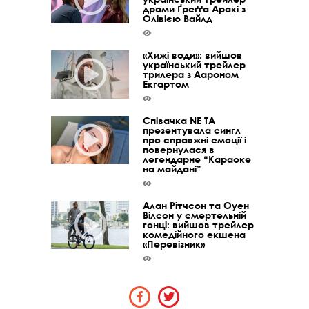
драми Ґреґґа Аракі з
Олівією Вайлд
«Хижі води»: вийшов
український трейлер
трилера з Аароном
Екгартом
Співачка NE TA
презентувала сингл
про справжні емоції і
повернулася в
легендарне “Караоке
на майдані”
Алан Рітчсон та Оуен
Вілсон у смертельній
гонці: вийшов трейлер
комедійного екшена
«Перевізник»