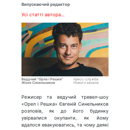
Випускаючий редактор
Усі статті автора...
Ведучий "Орла і Решки"
пресс-служба
Женя Синельников
Нового канала
Режисер та ведучий тревел-шоу
«Орел і Решка» Євгеній Синельников
розповів, як до його будинку
увірвалися окупанти, як йому
вдалося евакуюватись, та чому деякі