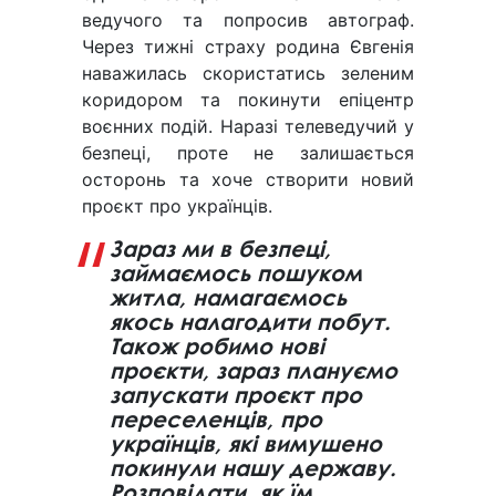
ведучого та попросив автограф.
Через тижні страху родина Євгенія
наважилась скористатись зеленим
коридором та покинути епіцентр
воєнних подій. Наразі телеведучий у
безпеці, проте не залишається
осторонь та хоче створити новий
проєкт про українців.
Зараз ми в безпеці,
займаємось пошуком
житла, намагаємось
якось налагодити побут.
Також робимо нові
проєкти, зараз плануємо
запускати проєкт про
переселенців, про
українців, які вимушено
покинули нашу державу.
Розповідати, як їм