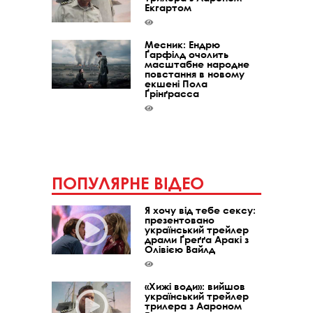
Екгартом
Месник: Ендрю
Ґарфілд очолить
масштабне народне
повстання в новому
екшені Пола
Ґрінґрасса
ПОПУЛЯРНЕ ВІДЕО
Я хочу від тебе сексу:
презентовано
український трейлер
драми Ґреґґа Аракі з
Олівією Вайлд
«Хижі води»: вийшов
український трейлер
трилера з Аароном