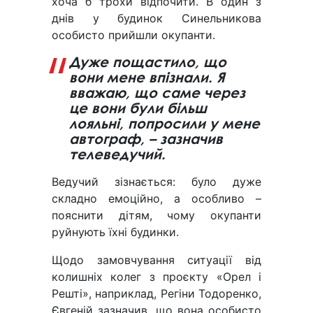
хоча б трохи відпочити. В один з
днів у будинок Синельникова
особисто прийшли окупанти.
Дуже пощастило, що
вони мене впізнали. Я
вважаю, що саме через
це вони були більш
лояльні, попросили у мене
автограф, – зазначив
телеведучий.
Ведучий зізнається: було дуже
складно емоційно, а особливо –
пояснити дітям, чому окупанти
руйнують їхні будинки.
Щодо замовчування ситуації від
колишніх колег з проєкту «Орел і
Решті», наприклад, Регіни Тодоренко,
Євгеній зазначив, що вона особисто