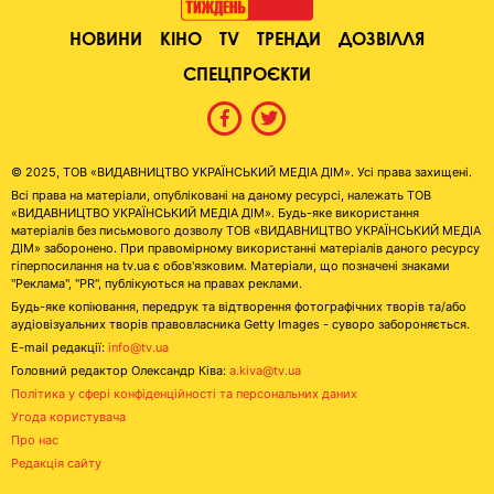
НОВИНИ
КІНО
TV
ТРЕНДИ
ДОЗВІЛЛЯ
СПЕЦПРОЄКТИ
© 2025, ТОВ «ВИДАВНИЦТВО УКРАЇНСЬКИЙ МЕДІА ДІМ». Усі права захищені.
Всі права на матеріали, опубліковані на даному ресурсі, належать ТОВ
«ВИДАВНИЦТВО УКРАЇНСЬКИЙ МЕДІА ДІМ». Будь-яке використання
матеріалів без письмового дозволу ТОВ «ВИДАВНИЦТВО УКРАЇНСЬКИЙ МЕДІА
ДІМ» заборонено. При правомірному використанні матеріалів даного ресурсу
гіперпосилання на tv.ua є обов'язковим. Матеріали, що позначені знаками
"Реклама", "PR", публікуються на правах реклами.
Будь-яке копіювання, передрук та відтворення фотографічних творів та/або
аудіовізуальних творів правовласника Getty Images - суворо забороняється.
E-mail редакції:
info@tv.ua
Головний редактор Олександр Ківа:
a.kiva@tv.ua
Політика у сфері конфіденційності та персональних даних
Угода користувача
Про нас
Редакція сайту