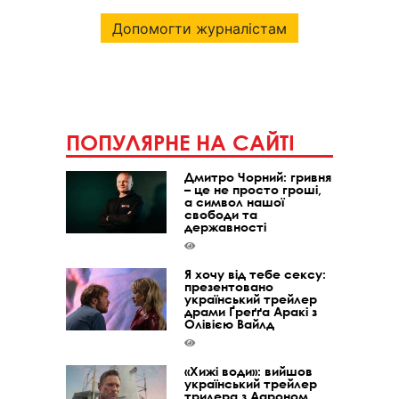
Допомогти журналістам
ПОПУЛЯРНЕ НА САЙТІ
Дмитро Чорний: гривня
– це не просто гроші,
а символ нашої
свободи та
державності
Я хочу від тебе сексу:
презентовано
український трейлер
драми Ґреґґа Аракі з
Олівією Вайлд
«Хижі води»: вийшов
український трейлер
трилера з Аароном