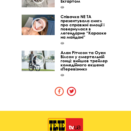
Екгартом
Співачка NE TA
презентувала сингл
про справжні емоції і
повернулася в
легендарне “Караоке
на майдані”
Алан Рітчсон та Оуен
Вілсон у смертельній
гонці: вийшов трейлер
комедійного екшена
«Перевізник»