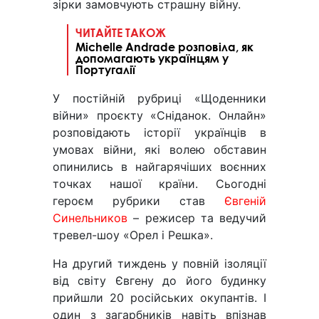
зірки замовчують страшну війну.
ЧИТАЙТЕ ТАКОЖ
Michelle Andrade розповіла, як
допомагають українцям у
Португалії
У постійній рубриці «Щоденники
війни» проєкту «Сніданок. Онлайн»
розповідають історії українців в
умовах війни, які волею обставин
опинились в найгарячіших воєнних
точках нашої країни. Сьогодні
героєм рубрики став
Євгеній
Синельников
– режисер та ведучий
тревел-шоу «Орел і Решка».
На другий тиждень у повній ізоляції
від світу Євгену до його будинку
прийшли 20 російських окупантів. І
один з загарбників навіть впізнав