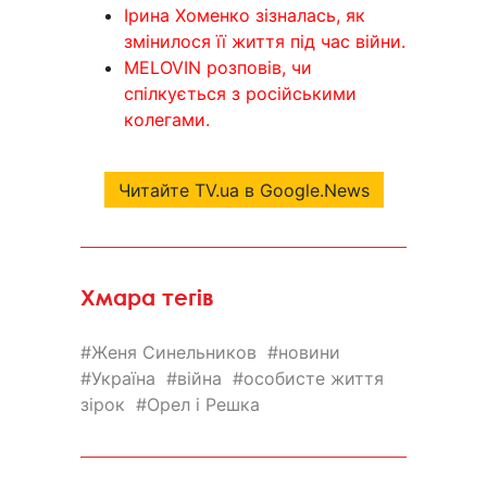
Ірина Хоменко зізналась, як
змінилося її життя під час війни.
MELOVIN розповів, чи
спілкується з російськими
колегами.
Читайте TV.ua в Google.News
Хмара тегів
Женя Синельников
новини
Україна
війна
особисте життя
зірок
Орел і Решка