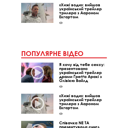
«Хижі води»: вийшов
український трейлер
трилера з Аароном
Екгартом
ПОПУЛЯРНЕ ВІДЕО
Я хочу від тебе сексу:
презентовано
український трейлер
драми Ґреґґа Аракі з
Олівією Вайлд
«Хижі води»: вийшов
український трейлер
трилера з Аароном
Екгартом
Співачка NE TA
презентувала сингл