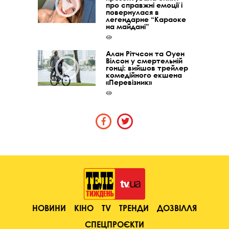
про справжні емоції і
повернулася в
легендарне “Караоке
на майдані”
Алан Рітчсон та Оуен
Вілсон у смертельній
гонці: вийшов трейлер
комедійного екшена
«Перевізник»
НОВИНИ
КІНО
TV
ТРЕНДИ
ДОЗВІЛЛЯ
СПЕЦПРОЄКТИ