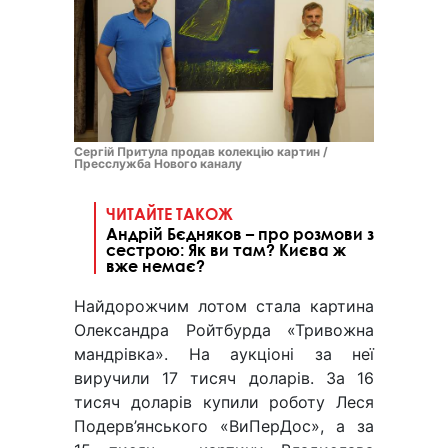
Сергій Притула продав колекцію картин /
Пресслужба Нового каналу
ЧИТАЙТЕ ТАКОЖ
Андрій Бєдняков – про розмови з
сестрою: Як ви там? Києва ж
вже немає?
Найдорожчим лотом стала картина
Олександра Ройтбурда «Тривожна
мандрівка». На аукціоні за неї
виручили 17 тисяч доларів. За 16
тисяч доларів купили роботу Леся
Подерв’янського «ВиПерДос», а за