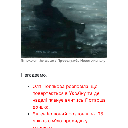
Smoke on the water / Пресслужба Нового каналу
Нагадаємо,
Оля Полякова розповіла, що
повертається в Україну та де
надалі планує вчитись її старша
донька.
Євген Кошовий розповів, як 38
днів із сім’єю просидів у
машинах.