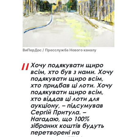
ВиПерДос / Пресслужба Нового каналу
Хочу подякувати щиро
всім, хто був з нами. Хочу
подякувати щиро всім,
хто придбав ці лоти. Хочу
подякувати щиро всім,
хто віддав ці лоти для
аукціону, – підсумував
Сергій Притула. –
Нагадаю, що 100%
зібраних коштів будуть
перетворені на