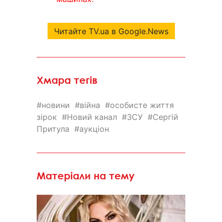
Читайте TV.ua в Google.News
Хмара тегів
новини
війна
особисте життя
зірок
Новий канал
ЗСУ
Сергій
Притула
аукціон
Матеріали на тему