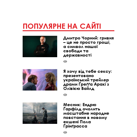
ПОПУЛЯРНЕ НА САЙТІ
Дмитро Чорний: гривня
– це не просто гроші,
а символ нашої
свободи та
державності
Я хочу від тебе сексу:
презентовано
український трейлер
драми Ґреґґа Аракі з
Олівією Вайлд
Месник: Ендрю
Ґарфілд очолить
масштабне народне
повстання в новому
екшені Пола
Ґрінґрасса