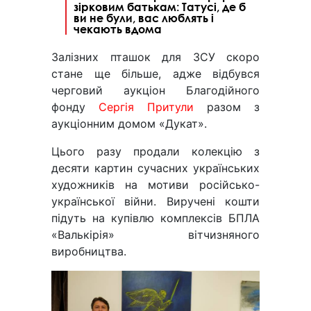
зірковим батькам: Татусі, де б
ви не були, вас люблять і
чекають вдома
Залізних пташок для ЗСУ скоро
стане ще більше, адже відбувся
черговий аукціон Благодійного
фонду
Сергія Притули
разом з
аукціонним домом «Дукат».
Цього разу продали колекцію з
десяти картин сучасних українських
художників на мотиви російсько-
української війни. Виручені кошти
підуть на купівлю комплексів БПЛА
«Валькірія» вітчизняного
виробництва.