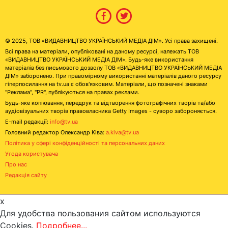
© 2025, ТОВ «ВИДАВНИЦТВО УКРАЇНСЬКИЙ МЕДІА ДІМ». Усі права захищені.
Всі права на матеріали, опубліковані на даному ресурсі, належать ТОВ
«ВИДАВНИЦТВО УКРАЇНСЬКИЙ МЕДІА ДІМ». Будь-яке використання
матеріалів без письмового дозволу ТОВ «ВИДАВНИЦТВО УКРАЇНСЬКИЙ МЕДІА
ДІМ» заборонено. При правомірному використанні матеріалів даного ресурсу
гіперпосилання на tv.ua є обов'язковим. Матеріали, що позначені знаками
"Реклама", "PR", публікуються на правах реклами.
Будь-яке копіювання, передрук та відтворення фотографічних творів та/або
аудіовізуальних творів правовласника Getty Images - суворо забороняється.
E-mail редакції:
info@tv.ua
Головний редактор Олександр Ківа:
a.kiva@tv.ua
Політика у сфері конфіденційності та персональних даних
Угода користувача
Про нас
Редакція сайту
x
Для удобства пользования сайтом используются
Cookies.
Подробнее...