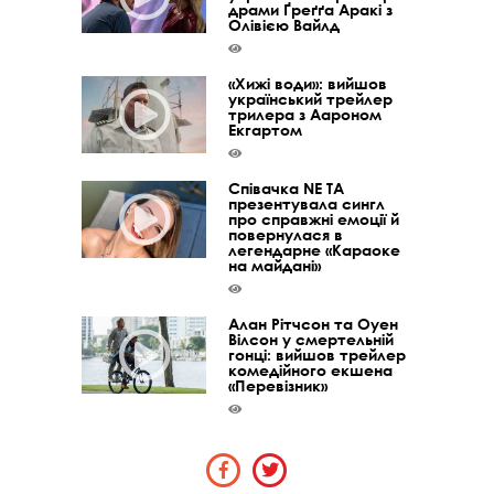
драми Ґреґґа Аракі з
Олівією Вайлд
«Хижі води»: вийшов
український трейлер
трилера з Аароном
Екгартом
Співачка NE TA
презентувала сингл
про справжні емоції й
повернулася в
легендарне «Караоке
на майдані»
Алан Рітчсон та Оуен
Вілсон у смертельній
гонці: вийшов трейлер
комедійного екшена
«Перевізник»