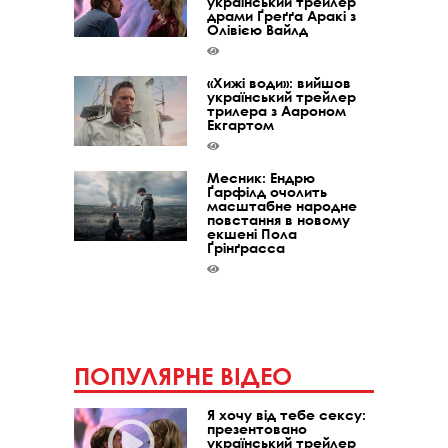
український трейлер
драми Ґреґґа Аракі з
Олівією Вайлд
«Хижі води»: вийшов
український трейлер
трилера з Аароном
Екгартом
Месник: Ендрю
Ґарфілд очолить
масштабне народне
повстання в новому
екшені Пола
Ґрінґрасса
ПОПУЛЯРНЕ ВІДЕО
Я хочу від тебе сексу:
презентовано
український трейлер