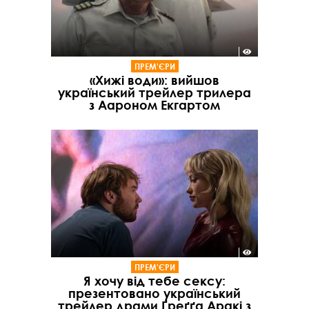
ПРЕМ'ЄРИ
«Хижі води»: вийшов
український трейлер трилера
з Аароном Екгартом
ПРЕМ'ЄРИ
Я хочу від тебе сексу:
презентовано український
трейлер драми Ґреґґа Аракі з