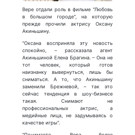
Вере отдали роль в фильме "Любовь
в большом городе", на которую
прежде прочили актрису Оксану
Акиньшину.
"Оксана восприняла эту новость
спокойно, – рассказала агент
Акиньшиной Елена Брагина. – Она не
тот человек, который готов
наизнанку вывернуться, лишь бы
сниматься. А то, что Акиньшину
заменили Брежневой, – так это
сейчас тенденция в шоу-бизнесе
такая. Снимают не
профессиональных актрис, а
медийные лица, не задумываясь о
качестве игры".
"Понимаете, Вера более