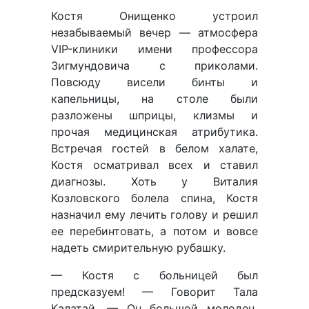
Костя Онищенко устроил
незабываемый вечер — атмосфера
VIP-клиники имени профессора
Зигмундовича с приколами.
Повсюду висели бинты и
капельницы, на столе были
разложены шприцы, клизмы и
прочая медицинская атрибутика.
Встречая гостей в белом халате,
Костя осматривал всех и ставил
диагнозы. Хоть у Виталия
Козловского болела спина, Костя
назначил ему лечить голову и решил
ее перебинтовать, а потом и вовсе
надеть смирительную рубашку.
— Костя с больницей был
предсказуем! — Говорит Тала
Калатай. — Он большой молодец,