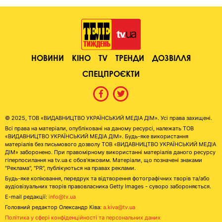
НОВИНИ
КІНО
TV
ТРЕНДИ
ДОЗВІЛЛЯ
СПЕЦПРОЄКТИ
© 2025, ТОВ «ВИДАВНИЦТВО УКРАЇНСЬКИЙ МЕДІА ДІМ». Усі права захищені.
Всі права на матеріали, опубліковані на даному ресурсі, належать ТОВ
«ВИДАВНИЦТВО УКРАЇНСЬКИЙ МЕДІА ДІМ». Будь-яке використання
матеріалів без письмового дозволу ТОВ «ВИДАВНИЦТВО УКРАЇНСЬКИЙ МЕДІА
ДІМ» заборонено. При правомірному використанні матеріалів даного ресурсу
гіперпосилання на tv.ua є обов'язковим. Матеріали, що позначені знаками
"Реклама", "PR", публікуються на правах реклами.
Будь-яке копіювання, передрук та відтворення фотографічних творів та/або
аудіовізуальних творів правовласника Getty Images - суворо забороняється.
E-mail редакції:
info@tv.ua
Головний редактор Олександр Ківа:
a.kiva@tv.ua
Політика у сфері конфіденційності та персональних даних