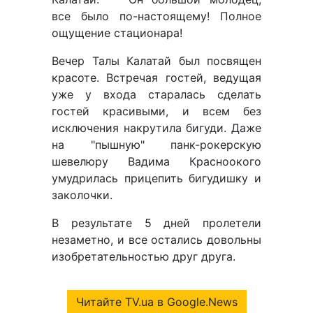
все было по-настоящему! Полное
ощущение стационара!
Вечер Талы Калатай был посвящен
красоте. Встречая гостей, ведущая
уже у входа старалась сделать
гостей красивыми, и всем без
исключения накрутила бигуди. Даже
на "пышную" панк-рокерскую
шевелюру Вадима Красноокого
умудрилась прицепить бигудишку и
заколочки.
В результате 5 дней пролетели
незаметно, и все остались довольны
изобретательностью друг друга.
Читайте TV.ua в Google.News