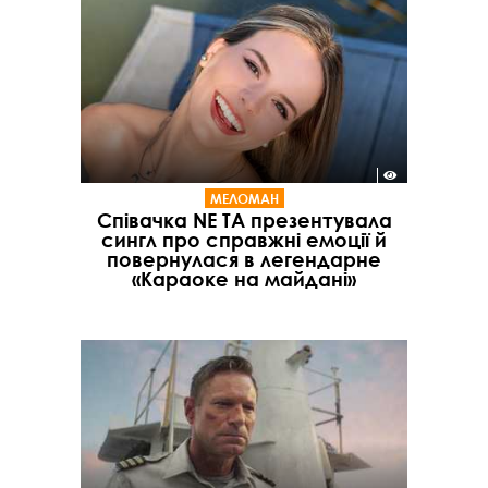
МЕЛОМАН
Співачка NE TA презентувала
сингл про справжні емоції й
повернулася в легендарне
«Караоке на майдані»