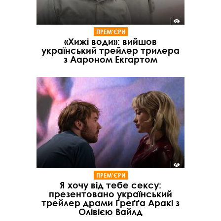
ПРЕМ'ЄРИ
«Хижі води»: вийшов
український трейлер трилера
з Аароном Екгартом
ПРЕМ'ЄРИ
Я хочу від тебе сексу:
презентовано український
трейлер драми Ґреґґа Аракі з
Олівією Вайлд