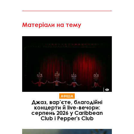
Матеріали на тему
АФІША
Джаз, вар’єте, благодійні
концерти й live-вечори:
серпень 2026 у Caribbean
Club і Pepper's Club