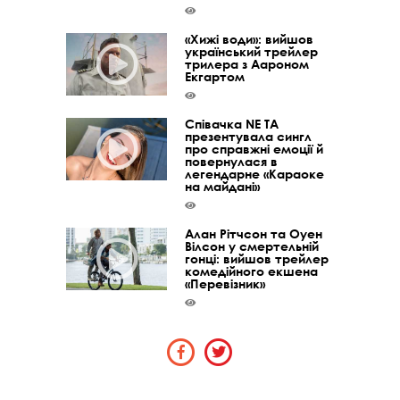
«Хижі води»: вийшов
український трейлер
трилера з Аароном
Екгартом
Співачка NE TA
презентувала сингл
про справжні емоції й
повернулася в
легендарне «Караоке
на майдані»
Алан Рітчсон та Оуен
Вілсон у смертельній
гонці: вийшов трейлер
комедійного екшена
«Перевізник»