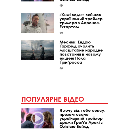
«Хижі води»: вийшов
український трейлер
трилера з Аароном
Екгартом
Месник: Ендрю
Ґарфілд очолить
масштабне народне
повстання в новому
екшені Пола
Ґрінґрасса
ПОПУЛЯРНЕ ВІДЕО
Я хочу від тебе сексу:
презентовано
український трейлер
драми Ґреґґа Аракі з
Олівією Вайлд