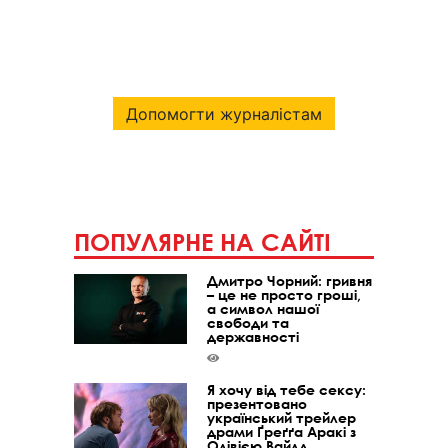
Допомогти журналістам
ПОПУЛЯРНЕ НА САЙТІ
Дмитро Чорний: гривня
– це не просто гроші,
а символ нашої
свободи та
державності
Я хочу від тебе сексу:
презентовано
український трейлер
драми Ґреґґа Аракі з
Олівією Вайлд