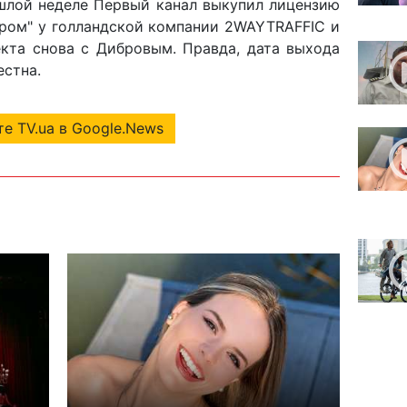
лой неделе Первый канал выкупил лицензию
ером" у голландской компании 2WAYTRAFFIC и
екта снова с Дибровым. Правда, дата выхода
естна.
е TV.ua в Google.News