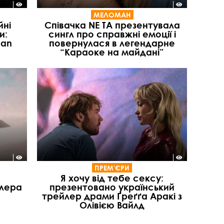
МЕЛОМАН
йні
Співачка NE TA презентувала
и:
сингл про справжні емоції і
ean
повернулася в легендарне
“Караоке на майдані”
ПРЕМ'ЄРИ
Я хочу від тебе сексу:
илера
презентовано український
трейлер драми Ґреґґа Аракі з
Олівією Вайлд