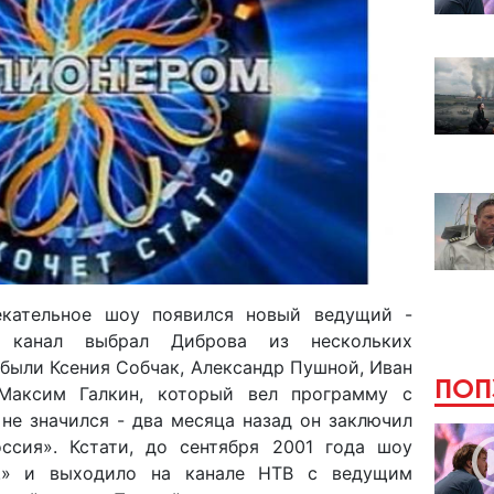
кательное шоу появился новый ведущий -
 канал выбрал Диброва из нескольких
 были Ксения Собчак, Александр Пушной, Иван
ПОП
 Максим Галкин, который вел программу с
 не значился - два месяца назад он заключил
ссия». Кстати, до сентября 2001 года шоу
ик!» и выходило на канале НТВ с ведущим