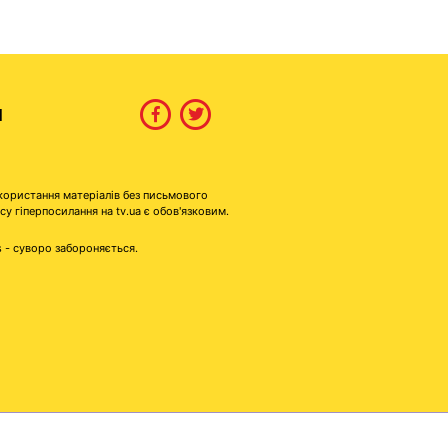
И
користання матеріалів без письмового
гіперпосилання на tv.ua є обов'язковим.
s - суворо забороняється.