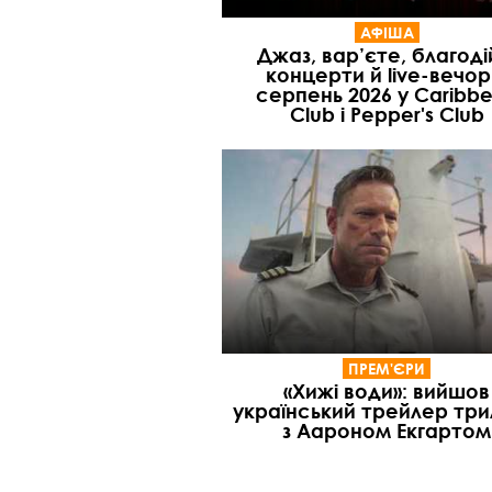
АФІША
Джаз, вар’єте, благоді
концерти й live-вечор
серпень 2026 у Caribb
Club і Pepper's Club
ПРЕМ'ЄРИ
«Хижі води»: вийшов
український трейлер тр
з Аароном Екгартом