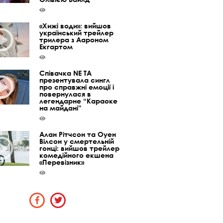
«Хижі води»: вийшов
український трейлер
трилера з Аароном
Екгартом
Співачка NE TA
презентувала сингл
про справжні емоції і
повернулася в
легендарне “Караоке
на майдані”
Алан Рітчсон та Оуен
Вілсон у смертельній
гонці: вийшов трейлер
комедійного екшена
«Перевізник»