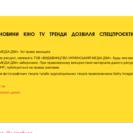
НОВИНИ
КІНО
TV
ТРЕНДИ
ДОЗВІЛЛЯ
СПЕЦПРОЄКТ
ІА ДІМ». Усі права захищені.
аному ресурсі, належать ТОВ «ВИДАВНИЦТВО УКРАЇНСЬКИЙ МЕДІА ДІМ». Будь-яке ви
А ДІМ» заборонено. При правомірному використанні матеріалів даного ресурсу 
"PR", публікуються на правах реклами.
я фотографічних творів та/або аудіовізуальних творів правовласника Getty Image
v.ua
альних даних