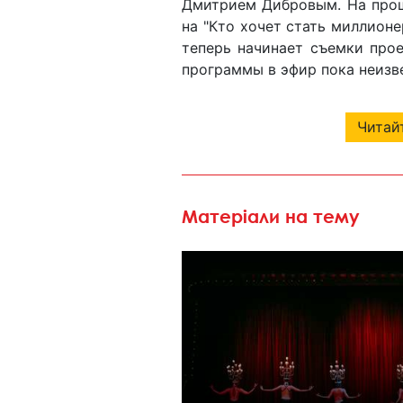
Дмитрием Дибровым. На прош
на "Кто хочет стать миллион
теперь начинает съемки про
программы в эфир пока неизв
Читайт
Матеріали на тему