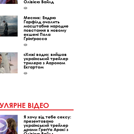
Олівією Вайлд
Месник: Ендрю
Ґарфілд очолить
масштабне народне
повстання в новому
екшені Пола
Ґрінґрасса
«Хижі води»: вийшов
український трейлер
трилера з Аароном
Екгартом
УЛЯРНЕ ВІДЕО
Я хочу від тебе сексу:
презентовано
український трейлер
драми Ґреґґа Аракі з
Олівією Вайлд