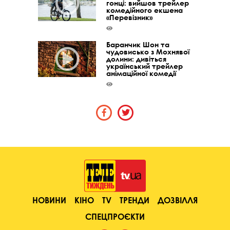
гонці: вийшов трейлер
комедійного екшена
«Перевізник»
Баранчик Шон та
чудовисько з Мохнявої
долини: дивіться
український трейлер
анімаційної комедії
НОВИНИ
КІНО
TV
ТРЕНДИ
ДОЗВІЛЛЯ
СПЕЦПРОЄКТИ