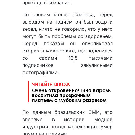
приходя в сознание.
По словам коллег Соареса, перед
выходом на подиум он был бодр и
весел, ничто не говорило, что у него
могут быть проблемы со здоровьем.
Перед показом он опубликовал
сториз в микроблоге, где поделился
со своими 13,5 тысячами
подписчиков закулисными
фотографиями.
ЧИТАЙТЕ ТАКОЖ
Очень откровенно! Тина Кароль
восхитила прозрачным
платьем с глубоким разрезом
По данным бразильских СМИ, это
впервые в истории модной
индустрии, когда манекенщик умер
прямо на подиуме.