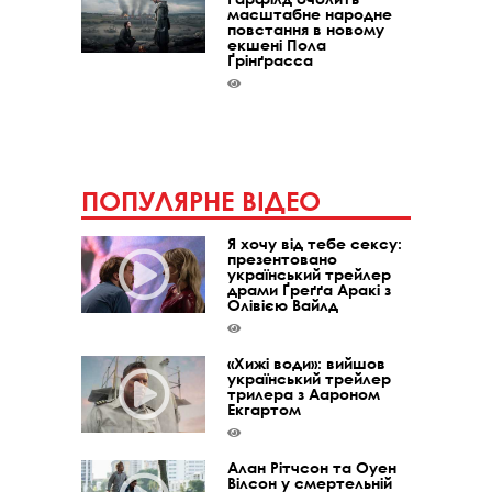
масштабне народне
повстання в новому
екшені Пола
Ґрінґрасса
ПОПУЛЯРНЕ ВІДЕО
Я хочу від тебе сексу:
презентовано
український трейлер
драми Ґреґґа Аракі з
Олівією Вайлд
«Хижі води»: вийшов
український трейлер
трилера з Аароном
Екгартом
Алан Рітчсон та Оуен
Вілсон у смертельній