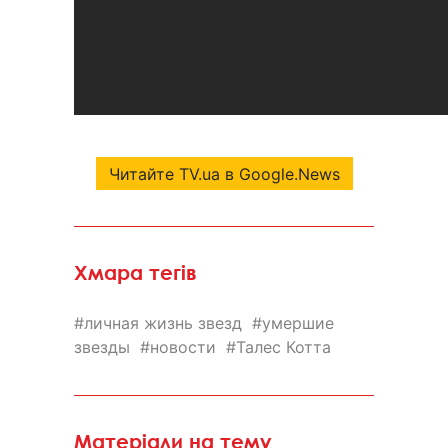
Читайте TV.ua в Google.News
Хмара тегів
личная жизнь звезд
умершие
звезды
новости
Талес Котта
Матеріали на тему