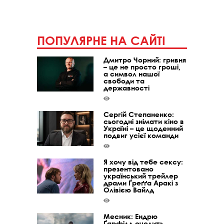
ПОПУЛЯРНЕ НА САЙТІ
Дмитро Чорний: гривня
– це не просто гроші,
а символ нашої
свободи та
державності
Сергій Степаненко:
сьогодні знімати кіно в
Україні – це щоденний
подвиг усієї команди
Я хочу від тебе сексу:
презентовано
український трейлер
драми Ґреґґа Аракі з
Олівією Вайлд
Месник: Ендрю
Ґарфілд очолить