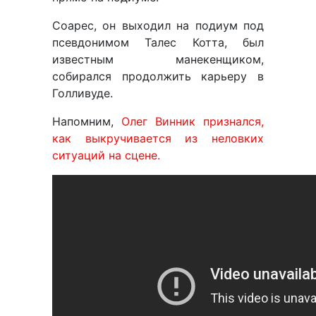
Соарес, он выходил на подиум под
псевдонимом Талес Котта, был
известным манекенщиком,
собирался продолжить карьеру в
Голливуде.
Напомним,
Олег Винник признался,
как выкручивается из неловких
ситуаций на сцене.