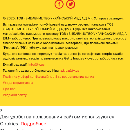
© 2025, ТОВ «ВИДАВНИЦТВО УКРАЇНСЬКИЙ МЕДІА ДІМ». Усі права захищені.
Всі права на матеріали, опубліковані на даному ресурсі, належать ТОВ
«ВИДАВНИЦТВО УКРАЇНСЬКИЙ МЕДІА ДІМ». Будь-яке використання
матеріалів без письмового дозволу ТОВ «ВИДАВНИЦТВО УКРАЇНСЬКИЙ МЕДІА
ДІМ» заборонено. При правомірному використанні матеріалів даного ресурсу
гіперпосилання на tv.ua є обов'язковим. Матеріали, що позначені знаками
"Реклама", "PR", публікуються на правах реклами.
Будь-яке копіювання, передрук та відтворення фотографічних творів та/або
аудіовізуальних творів правовласника Getty Images - суворо забороняється.
E-mail редакції:
info@tv.ua
Головний редактор Олександр Ківа:
a.kiva@tv.ua
Політика у сфері конфіденційності та персональних даних
Угода користувача
Про нас
Редакція сайту
x
Для удобства пользования сайтом используются
Cookies.
Подробнее...