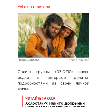
Усі статті автора...
Певец Дзидзьо
пресс-служба
Солист группы «DZIDZIO» очень
редко в интервью делится
подробностями из своей личной
жизни.
ЧИТАЙТЕ ТАКОЖ
Холостяк-9: Никита Добрынин
шокировал участницу, назвав