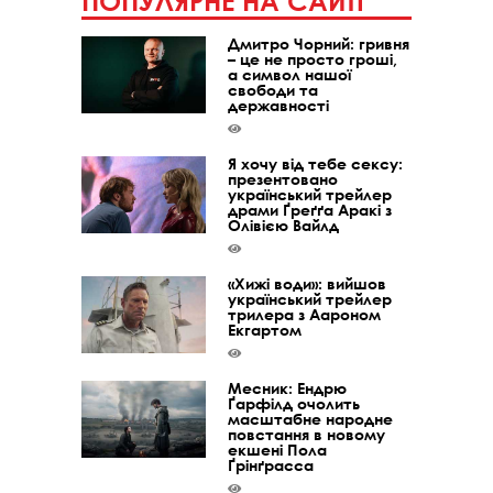
ПОПУЛЯРНЕ НА САЙТІ
Дмитро Чорний: гривня
– це не просто гроші,
а символ нашої
свободи та
державності
Я хочу від тебе сексу:
презентовано
український трейлер
драми Ґреґґа Аракі з
Олівією Вайлд
«Хижі води»: вийшов
український трейлер
трилера з Аароном
Екгартом
Месник: Ендрю
Ґарфілд очолить
масштабне народне
повстання в новому
екшені Пола
Ґрінґрасса