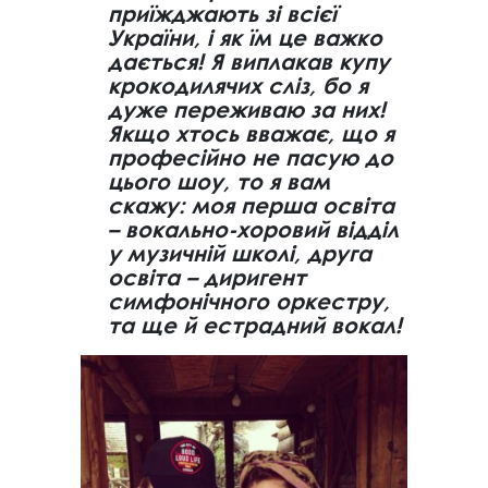
приїжджають зі всієї
України, і як їм це важко
дається! Я виплакав купу
крокодилячих сліз, бо я
дуже переживаю за них!
Якщо хтось вважає, що я
професійно не пасую до
цього шоу, то я вам
скажу: моя перша освіта
– вокально-хоровий відділ
у музичній школі, друга
освіта – диригент
симфонічного оркестру,
та ще й естрадний вокал!