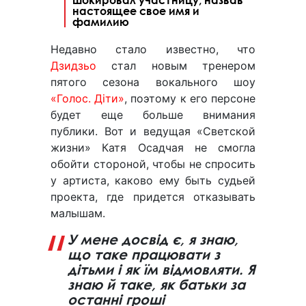
настоящее свое имя и
фамилию
Недавно стало известно, что
Дзидзьо
стал новым тренером
пятого сезона вокального шоу
«Голос. Діти»
, поэтому к его персоне
будет еще больше внимания
публики. Вот и ведущая «Светской
жизни» Катя Осадчая не смогла
обойти стороной, чтобы не спросить
у артиста, каково ему быть судьей
проекта, где придется отказывать
малышам.
У мене досвід є, я знаю,
що таке працювати з
дітьми і як їм відмовляти. Я
знаю й таке, як батьки за
останні гроші