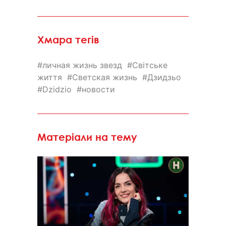
Хмара тегів
личная жизнь звезд
Світське
життя
Светская жизнь
Дзидзьо
Dzidzio
новости
Матеріали на тему