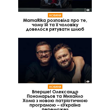
НОВИНИ
MamaRika розповіла про те,
чому їй та її чоловіку
довелося рятувати шлюб
НОВИНИ
Вперше! Олександр
Пономарьов та Михайло
Хома з новою патріотичною
програмою – «Україна
переможе»