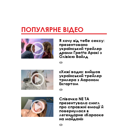
ПОПУЛЯРНЕ ВІДЕО
Я хочу від тебе сексу:
презентовано
український трейлер
драми Ґреґґа Аракі з
Олівією Вайлд
«Хижі води»: вийшов
український трейлер
трилера з Аароном
Екгартом
Співачка NE TA
презентувала сингл
про справжні емоції й
повернулася в
легендарне «Караоке
на майдані»