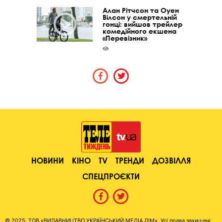
Алан Рітчсон та Оуен
Вілсон у смертельній
гонці: вийшов трейлер
комедійного екшена
«Перевізник»
НОВИНИ
КІНО
TV
ТРЕНДИ
ДОЗВІЛЛЯ
СПЕЦПРОЄКТИ
© 2025, ТОВ «ВИДАВНИЦТВО УКРАЇНСЬКИЙ МЕДІА ДІМ». Усі права захищені.