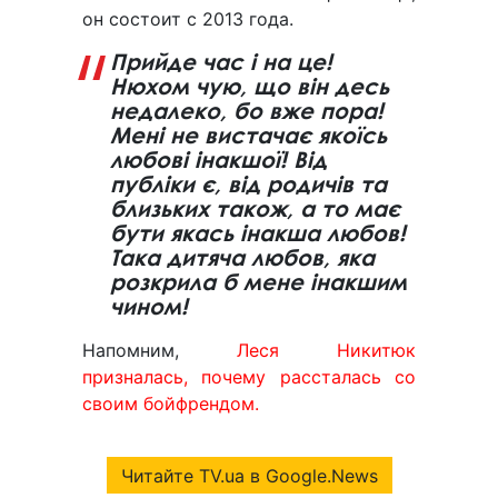
он состоит с 2013 года.
Прийде час і на це!
Нюхом чую, що він десь
недалеко, бо вже пора!
Мені не вистачає якоїсь
любові інакшої! Від
публіки є, від родичів та
близьких також, а то має
бути якась інакша любов!
Така дитяча любов, яка
розкрила б мене інакшим
чином!
Напомним,
Леся Никитюк
призналась, почему рассталась со
своим бойфрендом.
Читайте TV.ua в Google.News