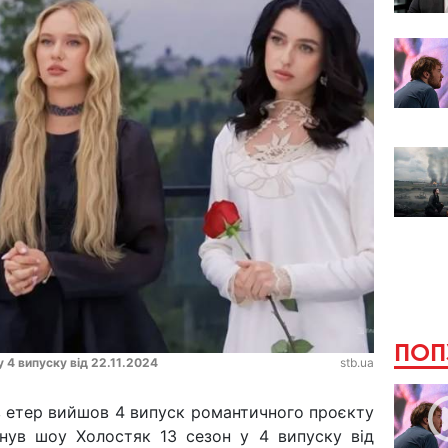
ПОП
у 4 випуску від 22.11.2024
stb.ua
 в етер вийшов 4 випуск романтичного проєкту
инув шоу Холостяк 13 сезон у 4 випуску від