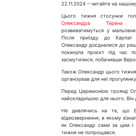
22.11.2024 – читайте на нашому
Цього тижня стосунки гол
Олександра Терена
і 
розвиватимуться у мальовни
Після приїзду до Карпат
Олександр доєдналися до решт
покинула проєкт під час по
засмутилися, побачивши Верон
Також Олександр цього тижня 
організував для неї прогулянку
Перед Церемонією троянд Ол
найскладнішою для нього. Він
Не дивлячись на те, що В
відеозвернення, в якому зізна
як Олександр саме за цим і
тижня не попрощався.