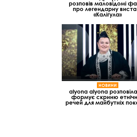
розповів маловідомі ф
про легендарну виста
«Калігула»
НОВИНИ
alyona alyona розповіла
формує скриню етніч
речей для майбутніх пок