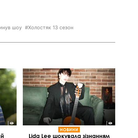
инув шоу
Холостяк 13 сезон
НОВИНИ
ий
Lida Lee шокувала зізнанням