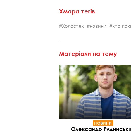
Хмара тегів
Холостяк
новини
хто пок
Матеріали на тему
НОВИНИ
Олександр Рудинськ