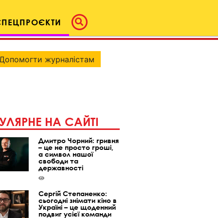
СПЕЦПРОЄКТИ
Допомогти журналістам
УЛЯРНЕ НА САЙТІ
Дмитро Чорний: гривня
– це не просто гроші,
а символ нашої
свободи та
державності
Сергій Степаненко:
сьогодні знімати кіно в
Україні – це щоденний
подвиг усієї команди