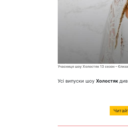
Учасниця шоу Холостяк 13 сезон – Єли
Усі випуски шоу
Холостяк
див
Читайт