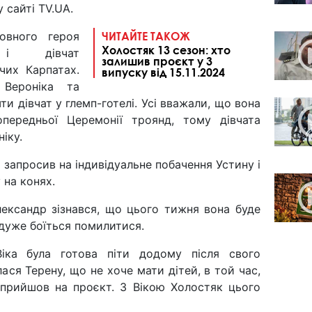
 сайті TV.UA.
овного героя
ЧИТАЙТЕ ТАКОЖ
Холостяк 13 сезон: хто
дівчат
залишив проєкт у 3
чих Карпатах.
випуску від 15.11.2024
 Вероніка та
и дівчат у глемп-готелі. Усі вважали, що вона
передньої Церемонії троянд, тому дівчата
іку.
запросив на індивідуальне побачення Устину і
 на конях.
ександр зізнався, що цього тижня вона буде
 дуже боїться помилитися.
іка була готова піти додому після свого
лася Терену, що не хоче мати дітей, в той час,
 прийшов на проєкт. З Вікою Холостяк цього