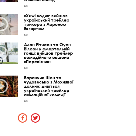
«Хижі води»: вийшов
український трейлер
трилера з Аароном
Екгартом
Алан Рітчсон та Оуен
Вілсон у смертельній
гонці: вийшов трейлер
комедійного екшена
«Перевізник»
Баранчик Шон та
чудовисько з Мохнявої
долини: дивіться
український трейлер
анімаційної комедії