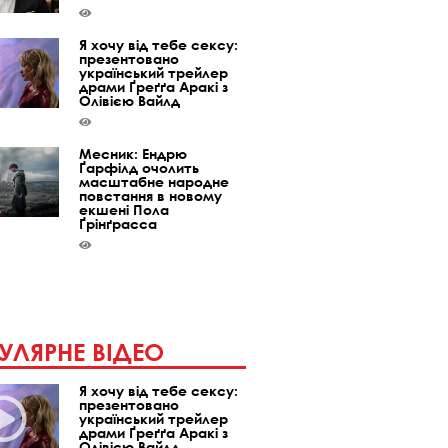
Я хочу від тебе сексу:
презентовано
український трейлер
драми Ґреґґа Аракі з
Олівією Вайлд
Месник: Ендрю
Ґарфілд очолить
масштабне народне
повстання в новому
екшені Пола
Ґрінґрасса
УЛЯРНЕ ВІДЕО
Я хочу від тебе сексу:
презентовано
український трейлер
драми Ґреґґа Аракі з
Олівією Вайлд