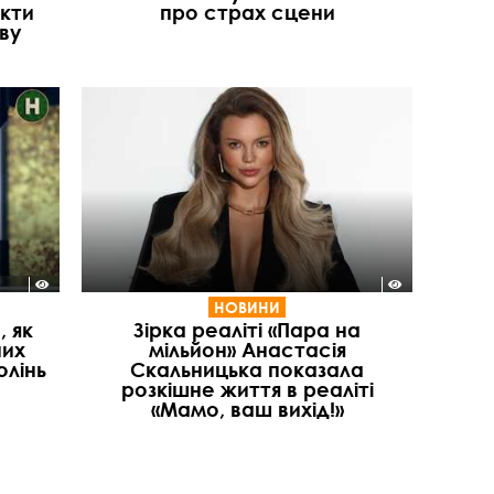
акти
про страх сцени
ву
НОВИНИ
, як
Зірка реаліті «Пара на
них
мільйон» Анастасія
олінь
Скальницька показала
розкішне життя в реаліті
«Мамо, ваш вихід!»