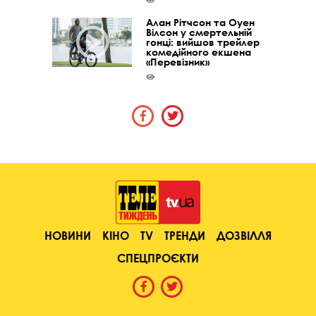
Алан Рітчсон та Оуен
Вілсон у смертельній
гонці: вийшов трейлер
комедійного екшена
«Перевізник»
НОВИНИ
КІНО
TV
ТРЕНДИ
ДОЗВІЛЛЯ
СПЕЦПРОЄКТИ