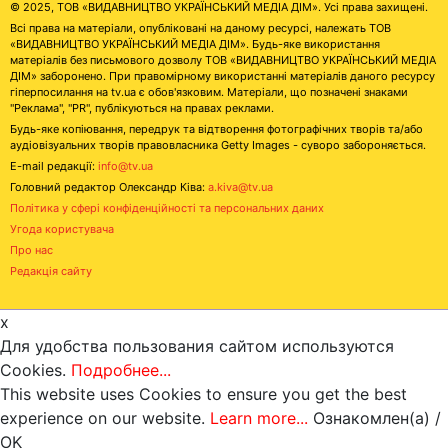
© 2025, ТОВ «ВИДАВНИЦТВО УКРАЇНСЬКИЙ МЕДІА ДІМ». Усі права захищені.
Всі права на матеріали, опубліковані на даному ресурсі, належать ТОВ
«ВИДАВНИЦТВО УКРАЇНСЬКИЙ МЕДІА ДІМ». Будь-яке використання
матеріалів без письмового дозволу ТОВ «ВИДАВНИЦТВО УКРАЇНСЬКИЙ МЕДІА
ДІМ» заборонено. При правомірному використанні матеріалів даного ресурсу
гіперпосилання на tv.ua є обов'язковим. Матеріали, що позначені знаками
"Реклама", "PR", публікуються на правах реклами.
Будь-яке копіювання, передрук та відтворення фотографічних творів та/або
аудіовізуальних творів правовласника Getty Images - суворо забороняється.
E-mail редакції:
info@tv.ua
Головний редактор Олександр Ківа:
a.kiva@tv.ua
Політика у сфері конфіденційності та персональних даних
Угода користувача
Про нас
Редакція сайту
x
Для удобства пользования сайтом используются
Cookies.
Подробнее...
This website uses Cookies to ensure you get the best
experience on our website.
Learn more...
Ознакомлен(а) /
OK