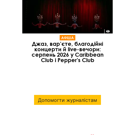
АФІША
Джаз, вар’єте, благодійні
концерти й live-вечори:
серпень 2026 у Caribbean
Club і Pepper's Club
Допомогти журналістам