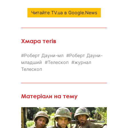
Читайте TV.ua в Google.News
Хмара тегів
Роберт Дауни-мл
Роберт Дауни-
младший
Телескоп
журнал
Телескоп
Матеріали на тему