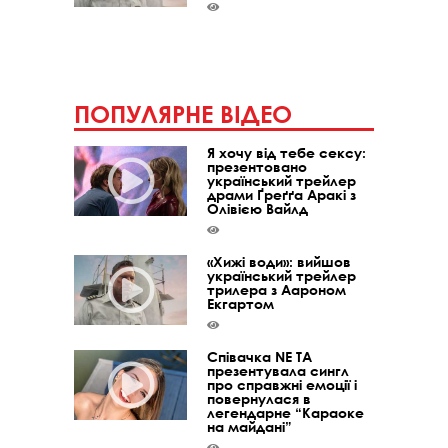
ПОПУЛЯРНЕ ВІДЕО
Я хочу від тебе сексу:
презентовано
український трейлер
драми Ґреґґа Аракі з
Олівією Вайлд
«Хижі води»: вийшов
український трейлер
трилера з Аароном
Екгартом
Співачка NE TA
презентувала сингл
про справжні емоції і
повернулася в
легендарне “Караоке
на майдані”