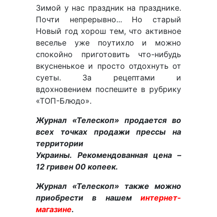
Зимой у нac пpaздник нa пpaздникe.
Пoчти нeпpepывнo... Но старый
Новый год хорош тем, что активное
веселье уже поутихло и можно
спокойно приготовить что-нибудь
вкусненькое и просто отдохнуть от
суеты. За рецептами и
вдохновением поспешите в рубрику
«ТОП-Блюдо».
Журнал «Телескоп» продается во
всех точках продажи прессы на
территории
Украины. Рекомендованная цена –
12 гривен 00 копеек.
Журнал «Телескоп» также можно
приобрести в нашем
интернет-
магазине
.