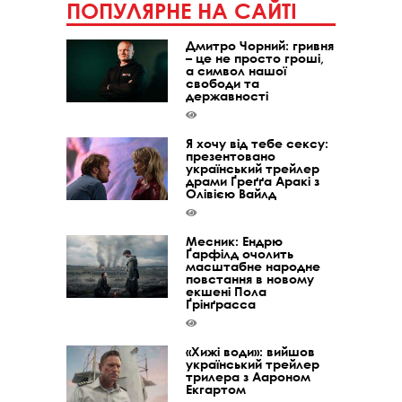
ПОПУЛЯРНЕ НА САЙТІ
Дмитро Чорний: гривня
– це не просто гроші,
а символ нашої
свободи та
державності
Я хочу від тебе сексу:
презентовано
український трейлер
драми Ґреґґа Аракі з
Олівією Вайлд
Месник: Ендрю
Ґарфілд очолить
масштабне народне
повстання в новому
екшені Пола
Ґрінґрасса
«Хижі води»: вийшов
український трейлер
трилера з Аароном
Екгартом