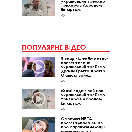
український трейлер
трилера з Аароном
Екгартом
ПОПУЛЯРНЕ ВІДЕО
Я хочу від тебе сексу:
презентовано
український трейлер
драми Ґреґґа Аракі з
Олівією Вайлд
«Хижі води»: вийшов
український трейлер
трилера з Аароном
Екгартом
Співачка NE TA
презентувала сингл
про справжні емоції і
повернулася в