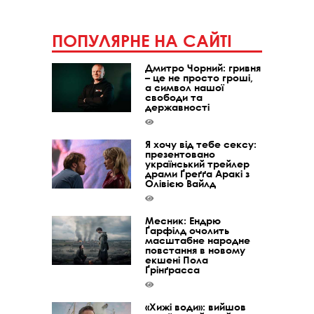
ПОПУЛЯРНЕ НА САЙТІ
Дмитро Чорний: гривня
– це не просто гроші,
а символ нашої
свободи та
державності
Я хочу від тебе сексу:
презентовано
український трейлер
драми Ґреґґа Аракі з
Олівією Вайлд
Месник: Ендрю
Ґарфілд очолить
масштабне народне
повстання в новому
екшені Пола
Ґрінґрасса
«Хижі води»: вийшов