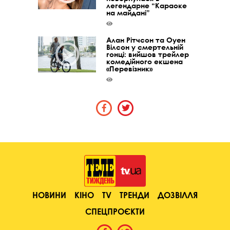
легендарне “Караоке
на майдані”
Алан Рітчсон та Оуен
Вілсон у смертельній
гонці: вийшов трейлер
комедійного екшена
«Перевізник»
НОВИНИ
КІНО
TV
ТРЕНДИ
ДОЗВІЛЛЯ
СПЕЦПРОЄКТИ