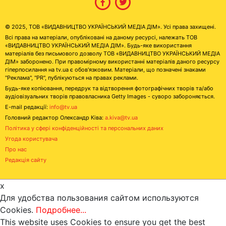
© 2025, ТОВ «ВИДАВНИЦТВО УКРАЇНСЬКИЙ МЕДІА ДІМ». Усі права захищені.
Всі права на матеріали, опубліковані на даному ресурсі, належать ТОВ
«ВИДАВНИЦТВО УКРАЇНСЬКИЙ МЕДІА ДІМ». Будь-яке використання
матеріалів без письмового дозволу ТОВ «ВИДАВНИЦТВО УКРАЇНСЬКИЙ МЕДІА
ДІМ» заборонено. При правомірному використанні матеріалів даного ресурсу
гіперпосилання на tv.ua є обов'язковим. Матеріали, що позначені знаками
"Реклама", "PR", публікуються на правах реклами.
Будь-яке копіювання, передрук та відтворення фотографічних творів та/або
аудіовізуальних творів правовласника Getty Images - суворо забороняється.
E-mail редакції:
info@tv.ua
Головний редактор Олександр Ківа:
a.kiva@tv.ua
Політика у сфері конфіденційності та персональних даних
Угода користувача
Про нас
Редакція сайту
x
Для удобства пользования сайтом используются
Cookies.
Подробнее...
This website uses Cookies to ensure you get the best