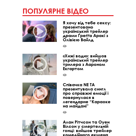
ПОПУЛЯРНЕ ВІДЕО
Я хочу від тебе сексу:
презентовано
український трейлер
драми Ґреґґа Аракі з
Олівією Вайлд
«Хижі води»: вийшов
український трейлер
трилера з Аароном
Екгартом
Співачка NE TA
презентувала сингл
про справжні емоції і
повернулася в
легендарне “Караоке
на майдані”
Алан Рітчсон та Оуен
Вілсон у смертельній
гонці: вийшов трейлер
комедійного екшена