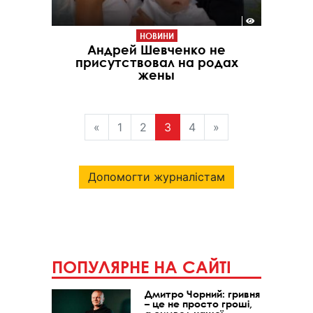
НОВИНИ
Андрей Шевченко не
присутствовал на родах
жены
«
1
2
3
4
»
Допомогти журналістам
ПОПУЛЯРНЕ НА САЙТІ
Дмитро Чорний: гривня
– це не просто гроші,