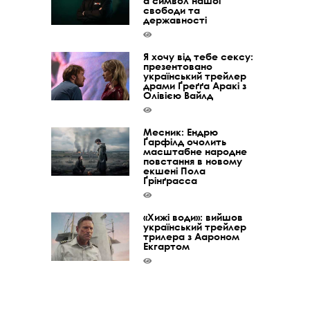
а символ нашої
свободи та
державності
Я хочу від тебе сексу:
презентовано
український трейлер
драми Ґреґґа Аракі з
Олівією Вайлд
Месник: Ендрю
Ґарфілд очолить
масштабне народне
повстання в новому
екшені Пола
Ґрінґрасса
«Хижі води»: вийшов
український трейлер
трилера з Аароном
Екгартом