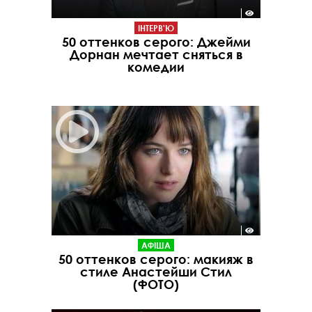
ІНТЕРВ'Ю
50 оттенков серого: Джейми
Дорнан мечтает сняться в
комедии
АФІША
50 оттенков серого: макияж в
стиле Анастейши Стил
(ФОТО)