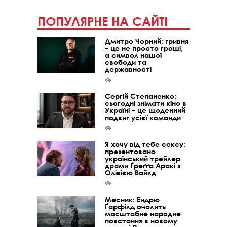
ПОПУЛЯРНЕ НА САЙТІ
Дмитро Чорний: гривня
– це не просто гроші,
а символ нашої
свободи та
державності
Сергій Степаненко:
сьогодні знімати кіно в
Україні – це щоденний
подвиг усієї команди
Я хочу від тебе сексу:
презентовано
український трейлер
драми Ґреґґа Аракі з
Олівією Вайлд
Месник: Ендрю
Ґарфілд очолить
масштабне народне
повстання в новому