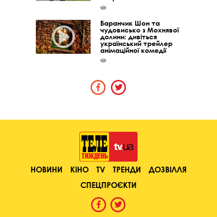
Баранчик Шон та
чудовисько з Мохнявої
долини: дивіться
український трейлер
анімаційної комедії
НОВИНИ
КІНО
TV
ТРЕНДИ
ДОЗВІЛЛЯ
СПЕЦПРОЄКТИ