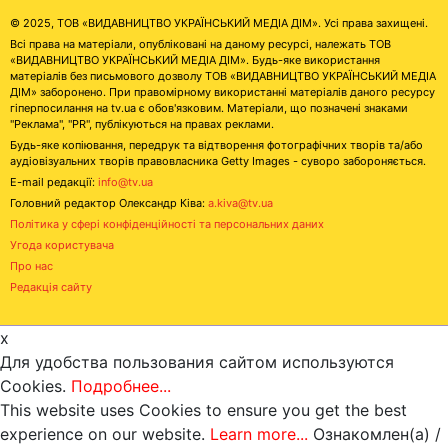
© 2025, ТОВ «ВИДАВНИЦТВО УКРАЇНСЬКИЙ МЕДІА ДІМ». Усі права захищені.
Всі права на матеріали, опубліковані на даному ресурсі, належать ТОВ
«ВИДАВНИЦТВО УКРАЇНСЬКИЙ МЕДІА ДІМ». Будь-яке використання
матеріалів без письмового дозволу ТОВ «ВИДАВНИЦТВО УКРАЇНСЬКИЙ МЕДІА
ДІМ» заборонено. При правомірному використанні матеріалів даного ресурсу
гіперпосилання на tv.ua є обов'язковим. Матеріали, що позначені знаками
"Реклама", "PR", публікуються на правах реклами.
Будь-яке копіювання, передрук та відтворення фотографічних творів та/або
аудіовізуальних творів правовласника Getty Images - суворо забороняється.
E-mail редакції:
info@tv.ua
Головний редактор Олександр Ківа:
a.kiva@tv.ua
Політика у сфері конфіденційності та персональних даних
Угода користувача
Про нас
Редакція сайту
x
Для удобства пользования сайтом используются
Cookies.
Подробнее...
This website uses Cookies to ensure you get the best
experience on our website.
Learn more...
Ознакомлен(а) /