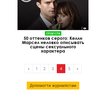
ПРЕМ'ЄРИ
50 оттенков серого: Келли
Марсел неловко описывать
сцены сексуального
характера
«
1
2
3
4
5
»
Допомогти журналістам