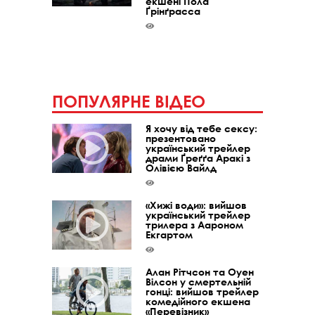
екшені Пола
Ґрінґрасса
ПОПУЛЯРНЕ ВІДЕО
Я хочу від тебе сексу:
презентовано
український трейлер
драми Ґреґґа Аракі з
Олівією Вайлд
«Хижі води»: вийшов
український трейлер
трилера з Аароном
Екгартом
Алан Рітчсон та Оуен
Вілсон у смертельній
гонці: вийшов трейлер
комедійного екшена
«Перевізник»