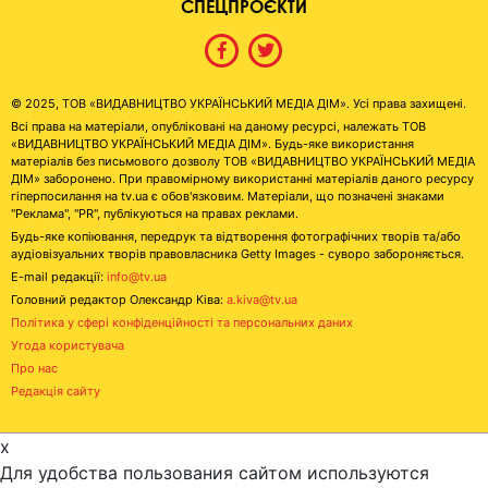
СПЕЦПРОЄКТИ
© 2025, ТОВ «ВИДАВНИЦТВО УКРАЇНСЬКИЙ МЕДІА ДІМ». Усі права захищені.
Всі права на матеріали, опубліковані на даному ресурсі, належать ТОВ
«ВИДАВНИЦТВО УКРАЇНСЬКИЙ МЕДІА ДІМ». Будь-яке використання
матеріалів без письмового дозволу ТОВ «ВИДАВНИЦТВО УКРАЇНСЬКИЙ МЕДІА
ДІМ» заборонено. При правомірному використанні матеріалів даного ресурсу
гіперпосилання на tv.ua є обов'язковим. Матеріали, що позначені знаками
"Реклама", "PR", публікуються на правах реклами.
Будь-яке копіювання, передрук та відтворення фотографічних творів та/або
аудіовізуальних творів правовласника Getty Images - суворо забороняється.
E-mail редакції:
info@tv.ua
Головний редактор Олександр Ківа:
a.kiva@tv.ua
Політика у сфері конфіденційності та персональних даних
Угода користувача
Про нас
Редакція сайту
x
Для удобства пользования сайтом используются