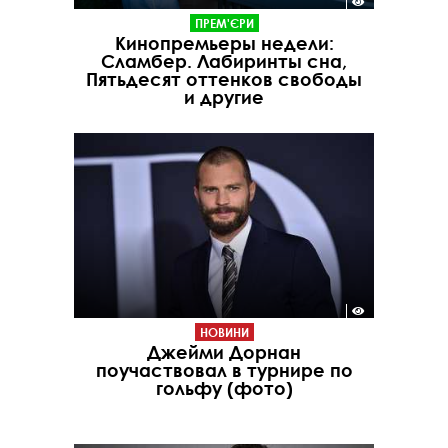
ПРЕМ'ЄРИ
Кинопремьеры недели:
Сламбер. Лабиринты сна,
Пятьдесят оттенков свободы
и другие
НОВИНИ
Джейми Дорнан
поучаствовал в турнире по
гольфу (фото)