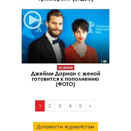
НОВИНИ
Джейми Дорнан с женой
готовится к пополнению
(ФОТО)
1
2
3
4
5
»
Допомогти журналістам