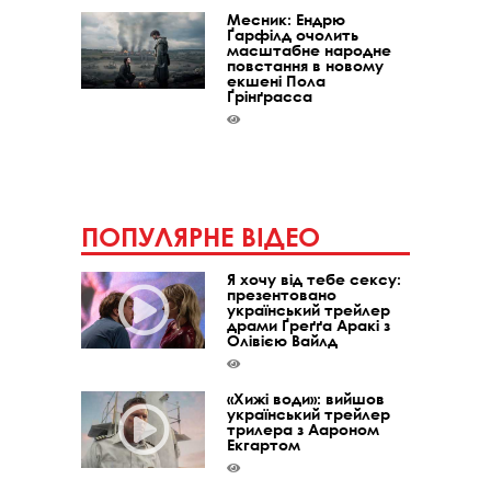
Месник: Ендрю
Ґарфілд очолить
масштабне народне
повстання в новому
екшені Пола
Ґрінґрасса
ПОПУЛЯРНЕ ВІДЕО
Я хочу від тебе сексу:
презентовано
український трейлер
драми Ґреґґа Аракі з
Олівією Вайлд
«Хижі води»: вийшов
український трейлер
трилера з Аароном
Екгартом