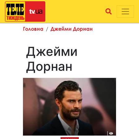
Головна
Джейми Дорнан
Джейми
Дорнан