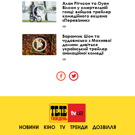
Алан Рітчсон та Оуен
Вілсон у смертельній
гонці: вийшов трейлер
комедійного екшена
«Перевізник»
Баранчик Шон та
чудовисько з Мохнявої
долини: дивіться
український трейлер
анімаційної комедії
НОВИНИ
КІНО
TV
ТРЕНДИ
ДОЗВІЛЛЯ