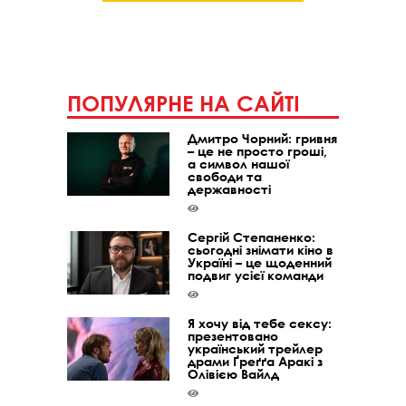
ПОПУЛЯРНЕ НА САЙТІ
Дмитро Чорний: гривня
– це не просто гроші,
а символ нашої
свободи та
державності
Сергій Степаненко:
сьогодні знімати кіно в
Україні – це щоденний
подвиг усієї команди
Я хочу від тебе сексу:
презентовано
український трейлер
драми Ґреґґа Аракі з
Олівією Вайлд