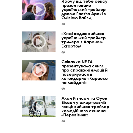
Я хочу від тебе сексу:
презентовано
український трейлер
драми Ґреґґа Аракі з
Олівією Вайлд
«Хижі води»: вийшов
український трейлер
трилера з Аароном
Екгартом
Співачка NE TA
презентувала сингл
про справжні емоції й
повернулася в
легендарне «Караоке
на майдані»
Алан Рітчсон та Оуен
Вілсон у смертельній
гонці: вийшов трейлер
комедійного екшена
«Перевізник»