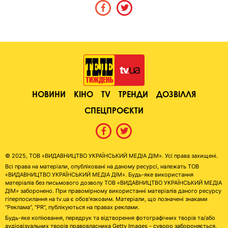
НОВИНИ
КІНО
TV
ТРЕНДИ
ДОЗВІЛЛЯ
СПЕЦПРОЄКТИ
© 2025, ТОВ «ВИДАВНИЦТВО УКРАЇНСЬКИЙ МЕДІА ДІМ». Усі права захищені.
Всі права на матеріали, опубліковані на даному ресурсі, належать ТОВ
«ВИДАВНИЦТВО УКРАЇНСЬКИЙ МЕДІА ДІМ». Будь-яке використання
матеріалів без письмового дозволу ТОВ «ВИДАВНИЦТВО УКРАЇНСЬКИЙ МЕДІА
ДІМ» заборонено. При правомірному використанні матеріалів даного ресурсу
гіперпосилання на tv.ua є обов'язковим. Матеріали, що позначені знаками
"Реклама", "PR", публікуються на правах реклами.
Будь-яке копіювання, передрук та відтворення фотографічних творів та/або
аудіовізуальних творів правовласника Getty Images - суворо забороняється.