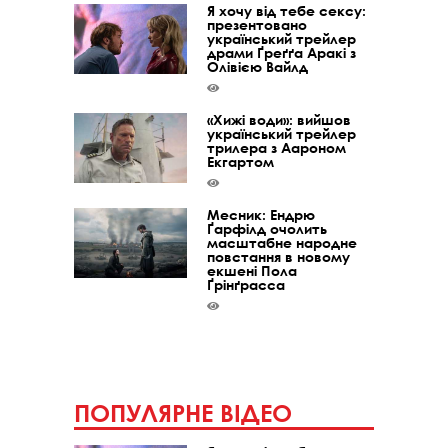
Я хочу від тебе сексу:
презентовано
український трейлер
драми Ґреґґа Аракі з
Олівією Вайлд
«Хижі води»: вийшов
український трейлер
трилера з Аароном
Екгартом
Месник: Ендрю
Ґарфілд очолить
масштабне народне
повстання в новому
екшені Пола
Ґрінґрасса
ПОПУЛЯРНЕ ВІДЕО