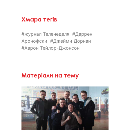
Хмара тегів
журнал Теленеделя
Даррен
Аронофски
Джейми Дорнан
Аарон Тейлор-Джонсон
Матеріали на тему