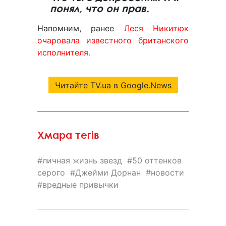
понял, что он прав.
Напомним, ранее
Леся Никитюк
очаровала известного британского
исполнителя.
Читайте TV.ua в Google.News
Хмара тегів
личная жизнь звезд
50 оттенков
серого
Джейми Дорнан
новости
вредные привычки