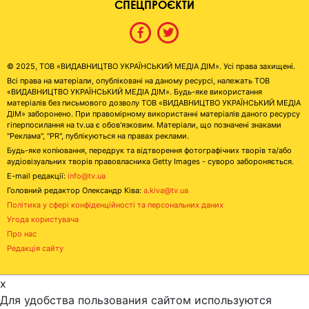
СПЕЦПРОЄКТИ
© 2025, ТОВ «ВИДАВНИЦТВО УКРАЇНСЬКИЙ МЕДІА ДІМ». Усі права захищені.
Всі права на матеріали, опубліковані на даному ресурсі, належать ТОВ
«ВИДАВНИЦТВО УКРАЇНСЬКИЙ МЕДІА ДІМ». Будь-яке використання
матеріалів без письмового дозволу ТОВ «ВИДАВНИЦТВО УКРАЇНСЬКИЙ МЕДІА
ДІМ» заборонено. При правомірному використанні матеріалів даного ресурсу
гіперпосилання на tv.ua є обов'язковим. Матеріали, що позначені знаками
"Реклама", "PR", публікуються на правах реклами.
Будь-яке копіювання, передрук та відтворення фотографічних творів та/або
аудіовізуальних творів правовласника Getty Images - суворо забороняється.
E-mail редакції:
info@tv.ua
Головний редактор Олександр Ківа:
a.kiva@tv.ua
Політика у сфері конфіденційності та персональних даних
Угода користувача
Про нас
Редакція сайту
x
Для удобства пользования сайтом используются