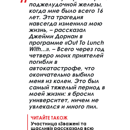
поджелудочной железы,
когда мне было всего 16
лет. Эта трагедия
навсегда изменила мою
жизнь, – рассказал
Джейми Дорнан в
программе «Out To Lunch
With...». – Всего через год
четверо моих приятелей
погибли в
автокатастрофе, что
окончательно выбило
меня из колеи. Это был
самый тяжелый период в
моей жизни: я бросил
университет, ничем не
увлекался и много пил.
ЧИТАЙТЕ ТАКОЖ
Участница «Зважені та
щасливі» рассказала всю