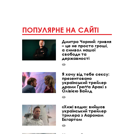
ПОПУЛЯРНЕ НА САЙТІ
Дмитро Чорний: гривня
– це не просто гроші,
а символ нашої
свободи та
державності
Я хочу від тебе сексу:
презентовано
український трейлер
драми Ґреґґа Аракі з
Олівією Вайлд
«Хижі води»: вийшов
український трейлер
трилера з Аароном
Екгартом