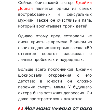
Сейчас британский актер
Джейми
Дорнан
является одним из самых
востребованных и сексуальных
мужчин. Также он счастливый папа,
который воспитывает троих детей.
Однако этому предшествовали не
очень приятные времена. В одном из
своих недавних интервью звезда «50
оттенков серого» рассказал о
личных проблемах и неурядицах.
Больше всего поклонников Джейми
шокировали откровения о его
детстве: в юности он сложно
пережил смерть мамы. У будущего
актера была затяжная депрессия. Он
даже пристрастился к алкоголю.
Моя мама умерла от рака