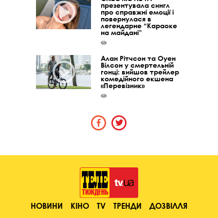
презентувала сингл
про справжні емоції і
повернулася в
легендарне “Караоке
на майдані”
Алан Рітчсон та Оуен
Вілсон у смертельній
гонці: вийшов трейлер
комедійного екшена
«Перевізник»
НОВИНИ
КІНО
TV
ТРЕНДИ
ДОЗВІЛЛЯ