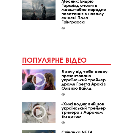
Месник: Ендрю
Ґарфілд очолить
масштабне народне
повстання в новому
екшені Пола
Ґрінґрасса
ПОПУЛЯРНЕ ВІДЕО
Я хочу від тебе сексу:
презентовано
український трейлер
драми Ґреґґа Аракі з
Олівією Вайлд
«Хижі води»: вийшов
український трейлер
трилера з Аароном
Екгартом
Співачка NE TA