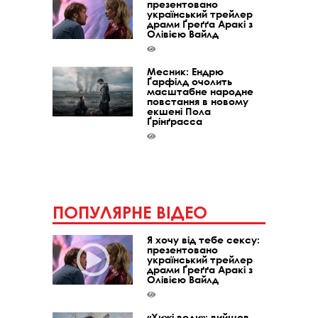
презентовано
український трейлер
драми Ґреґґа Аракі з
Олівією Вайлд
Месник: Ендрю
Ґарфілд очолить
масштабне народне
повстання в новому
екшені Пола
Ґрінґрасса
ПОПУЛЯРНЕ ВІДЕО
Я хочу від тебе сексу:
презентовано
український трейлер
драми Ґреґґа Аракі з
Олівією Вайлд
«Хижі води»: вийшов