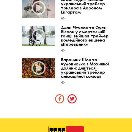
український трейлер
трилера з Аароном
Екгартом
Алан Рітчсон та Оуен
Вілсон у смертельній
гонці: вийшов трейлер
комедійного екшена
«Перевізник»
Баранчик Шон та
чудовисько з Мохнявої
долини: дивіться
український трейлер
анімаційної комедії