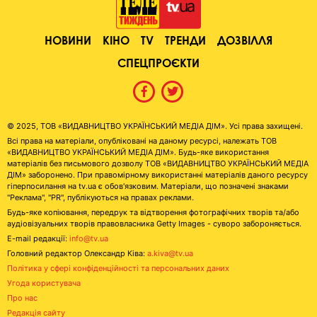
НОВИНИ
КІНО
TV
ТРЕНДИ
ДОЗВІЛЛЯ
СПЕЦПРОЄКТИ
© 2025, ТОВ «ВИДАВНИЦТВО УКРАЇНСЬКИЙ МЕДІА ДІМ». Усі права захищені.
Всі права на матеріали, опубліковані на даному ресурсі, належать ТОВ
«ВИДАВНИЦТВО УКРАЇНСЬКИЙ МЕДІА ДІМ». Будь-яке використання
матеріалів без письмового дозволу ТОВ «ВИДАВНИЦТВО УКРАЇНСЬКИЙ МЕДІА
ДІМ» заборонено. При правомірному використанні матеріалів даного ресурсу
гіперпосилання на tv.ua є обов'язковим. Матеріали, що позначені знаками
"Реклама", "PR", публікуються на правах реклами.
Будь-яке копіювання, передрук та відтворення фотографічних творів та/або
аудіовізуальних творів правовласника Getty Images - суворо забороняється.
E-mail редакції:
info@tv.ua
Головний редактор Олександр Ківа:
a.kiva@tv.ua
Політика у сфері конфіденційності та персональних даних
Угода користувача
Про нас
Редакція сайту