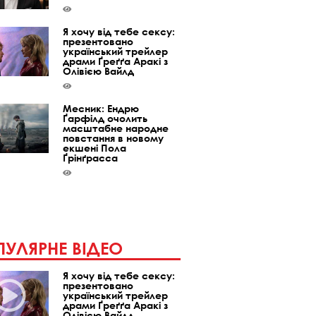
Я хочу від тебе сексу:
презентовано
український трейлер
драми Ґреґґа Аракі з
Олівією Вайлд
Месник: Ендрю
Ґарфілд очолить
масштабне народне
повстання в новому
екшені Пола
Ґрінґрасса
УЛЯРНЕ ВІДЕО
Я хочу від тебе сексу:
презентовано
український трейлер
драми Ґреґґа Аракі з
Олівією Вайлд