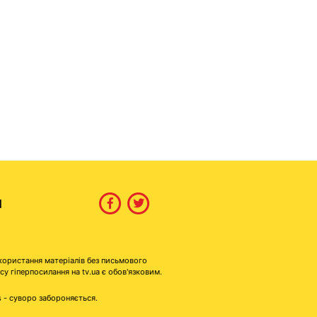
И
користання матеріалів без письмового
гіперпосилання на tv.ua є обов'язковим.
s - суворо забороняється.