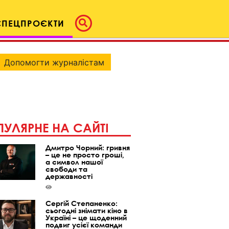
СПЕЦПРОЄКТИ
Допомогти журналістам
УЛЯРНЕ НА САЙТІ
Дмитро Чорний: гривня
– це не просто гроші,
а символ нашої
свободи та
державності
Сергій Степаненко:
сьогодні знімати кіно в
Україні – це щоденний
подвиг усієї команди