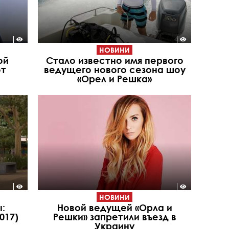
НОВИНИ
ой
Стало известно имя первого
от
ведущего нового сезона шоу
«Орел и Решка»
НОВИНИ
:
Новой ведущей «Орла и
017)
Решки» запретили въезд в
Украину