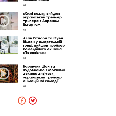
«Хижі води»: вийшов
український трейлер
трилера з Аароном
Екгартом
Алан Рітчсон та Оуен
Вілсон у смертельній
гонці: вийшов трейлер
комедійного екшена
«Перевізник»
Баранчик Шон та
чудовисько з Мохнявої
долини: дивіться
український трейлер
анімаційної комедії