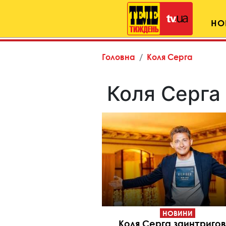
НО
Головна
Коля Серга
Коля Серга
НОВИНИ
Коля Серга заинтриго