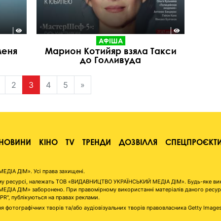
АФІША
меня
Марион Котийяр взяла Такси
до Голливуда
2
3
4
5
»
НОВИНИ
КІНО
TV
ТРЕНДИ
ДОЗВІЛЛЯ
СПЕЦПРОЄКТ
ІА ДІМ». Усі права захищені.
аному ресурсі, належать ТОВ «ВИДАВНИЦТВО УКРАЇНСЬКИЙ МЕДІА ДІМ». Будь-яке ви
А ДІМ» заборонено. При правомірному використанні матеріалів даного ресурсу 
"PR", публікуються на правах реклами.
я фотографічних творів та/або аудіовізуальних творів правовласника Getty Image