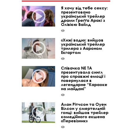
Я хочу від тебе сексу:
презентовано
український трейлер
драми Ґреґґа Аракі з
Олівією Вайлд
«Хижі води»: вийшов
український трейлер
трилера з Аароном
Екгартом
Співачка NE TA
презентувала сингл
про справжні емоції і
повернулася в
легендарне “Караоке
на майдані”
Алан Рітчсон та Оуен
Вілсон у смертельній
гонці: вийшов трейлер
комедійного екшена
«Перевізник»