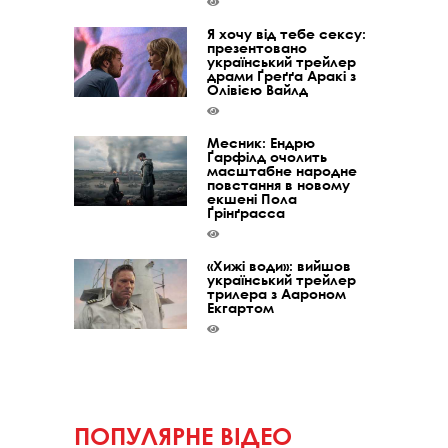
Я хочу від тебе сексу:
презентовано
український трейлер
драми Ґреґґа Аракі з
Олівією Вайлд
Месник: Ендрю
Ґарфілд очолить
масштабне народне
повстання в новому
екшені Пола
Ґрінґрасса
«Хижі води»: вийшов
український трейлер
трилера з Аароном
Екгартом
ПОПУЛЯРНЕ ВІДЕО