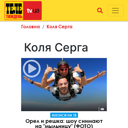
Головна
Коля Серга
Коля Серга
АНОНСИ НА ТВ
Орел и решка: шоу снимают
на "мыльницу" (ФОТО)