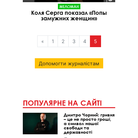
МЕЛОМАН
Коля Серга показал «Попы
замужних женщин»
«
1
2
3
4
5
Допомогти журналістам
ПОПУЛЯРНЕ НА САЙТІ
Дмитро Чорний: гривня
– це не просто гроші,
а символ нашої
свободи та
державності