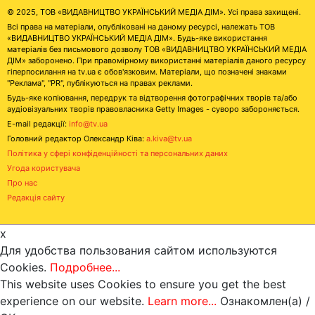
© 2025, ТОВ «ВИДАВНИЦТВО УКРАЇНСЬКИЙ МЕДІА ДІМ». Усі права захищені.
Всі права на матеріали, опубліковані на даному ресурсі, належать ТОВ
«ВИДАВНИЦТВО УКРАЇНСЬКИЙ МЕДІА ДІМ». Будь-яке використання
матеріалів без письмового дозволу ТОВ «ВИДАВНИЦТВО УКРАЇНСЬКИЙ МЕДІА
ДІМ» заборонено. При правомірному використанні матеріалів даного ресурсу
гіперпосилання на tv.ua є обов'язковим. Матеріали, що позначені знаками
"Реклама", "PR", публікуються на правах реклами.
Будь-яке копіювання, передрук та відтворення фотографічних творів та/або
аудіовізуальних творів правовласника Getty Images - суворо забороняється.
E-mail редакції:
info@tv.ua
Головний редактор Олександр Ківа:
a.kiva@tv.ua
Політика у сфері конфіденційності та персональних даних
Угода користувача
Про нас
Редакція сайту
x
Для удобства пользования сайтом используются
Cookies.
Подробнее...
This website uses Cookies to ensure you get the best
experience on our website.
Learn more...
Ознакомлен(а) /