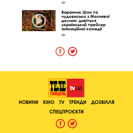
Баранчик Шон та
чудовисько з Мохнявої
долини: дивіться
український трейлер
анімаційної комедії
НОВИНИ
КІНО
TV
ТРЕНДИ
ДОЗВІЛЛЯ
СПЕЦПРОЄКТИ