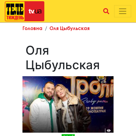
Головна
Оля Цыбульская
Оля
Цыбульская