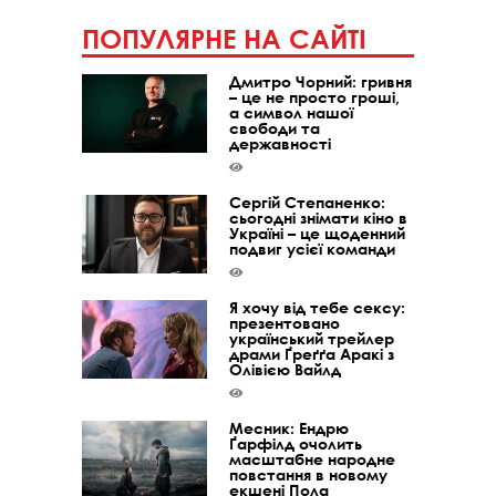
ПОПУЛЯРНЕ НА САЙТІ
Дмитро Чорний: гривня
– це не просто гроші,
а символ нашої
свободи та
державності
Сергій Степаненко:
сьогодні знімати кіно в
Україні – це щоденний
подвиг усієї команди
Я хочу від тебе сексу:
презентовано
український трейлер
драми Ґреґґа Аракі з
Олівією Вайлд
Месник: Ендрю
Ґарфілд очолить
масштабне народне
повстання в новому
екшені Пола