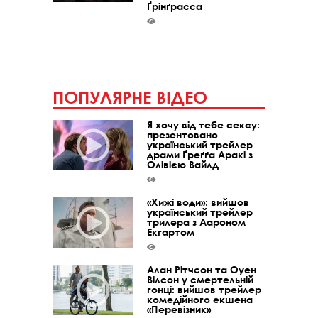
Ґрінґрасса
ПОПУЛЯРНЕ ВІДЕО
Я хочу від тебе сексу:
презентовано
український трейлер
драми Ґреґґа Аракі з
Олівією Вайлд
«Хижі води»: вийшов
український трейлер
трилера з Аароном
Екгартом
Алан Рітчсон та Оуен
Вілсон у смертельній
гонці: вийшов трейлер
комедійного екшена
«Перевізник»