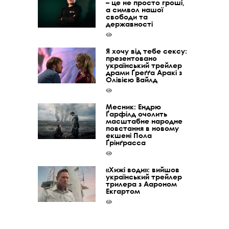
– це не просто гроші,
а символ нашої
свободи та
державності
Я хочу від тебе сексу:
презентовано
український трейлер
драми Ґреґґа Аракі з
Олівією Вайлд
Месник: Ендрю
Ґарфілд очолить
масштабне народне
повстання в новому
екшені Пола
Ґрінґрасса
«Хижі води»: вийшов
український трейлер
трилера з Аароном
Екгартом