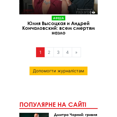
АФІША
Юлия Высоцкая и Андрей
Кончаловский: всем смертям
назло
1
2
3
4
»
Допомогти журналістам
ПОПУЛЯРНЕ НА САЙТІ
Дмитро Чорний: гривня