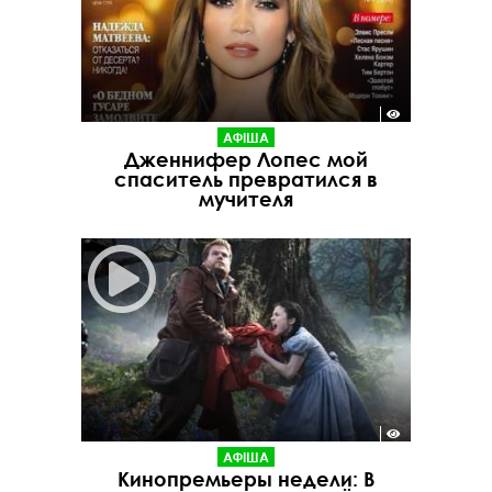
АФІША
Дженнифер Лопес мой
спаситель превратился в
мучителя
АФІША
Кинопремьеры недели: В