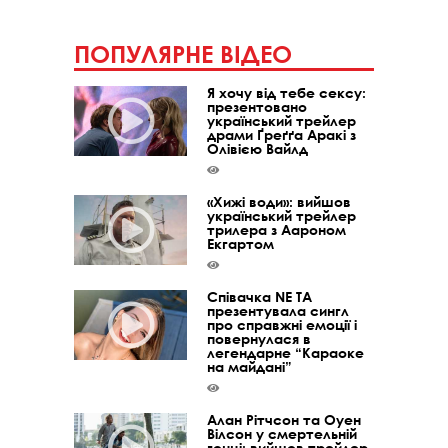
ПОПУЛЯРНЕ ВІДЕО
Я хочу від тебе сексу:
презентовано
український трейлер
драми Ґреґґа Аракі з
Олівією Вайлд
«Хижі води»: вийшов
український трейлер
трилера з Аароном
Екгартом
Співачка NE TA
презентувала сингл
про справжні емоції і
повернулася в
легендарне “Караоке
на майдані”
Алан Рітчсон та Оуен
Вілсон у смертельній
гонці: вийшов трейлер