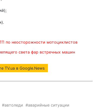
ий);
и).
ТП по неосторожности мотоциклистов
лепящего света фар встречных машин
е TV.ua в Google.News
автоледи
аварийные ситуации