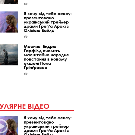
Я хочу від тебе сексу:
презентовано
український трейлер
драми Ґреґґа Аракі з
Олівією Вайлд
Месник: Ендрю
Ґарфілд очолить
масштабне народне
повстання в новому
екшені Пола
Ґрінґрасса
УЛЯРНЕ ВІДЕО
Я хочу від тебе сексу:
презентовано
український трейлер
драми Ґреґґа Аракі з
Олівією Вайлд