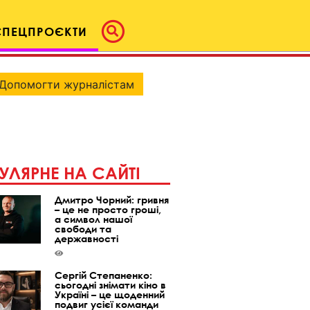
СПЕЦПРОЄКТИ
Допомогти журналістам
УЛЯРНЕ НА САЙТІ
Дмитро Чорний: гривня
– це не просто гроші,
а символ нашої
свободи та
державності
Сергій Степаненко:
сьогодні знімати кіно в
Україні – це щоденний
подвиг усієї команди