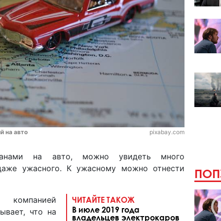
й на авто
pixabay.com
ранами на авто, можно увидеть много
 даже ужасного. К ужасному можно отнести
ПОП
а компанией
ЧИТАЙТЕ ТАКОЖ
В июле 2019 года
зывает, что на
владельцев электрокаров