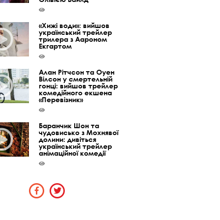
«Хижі води»: вийшов
український трейлер
трилера з Аароном
Екгартом
Алан Рітчсон та Оуен
Вілсон у смертельній
гонці: вийшов трейлер
комедійного екшена
«Перевізник»
Баранчик Шон та
чудовисько з Мохнявої
долини: дивіться
український трейлер
анімаційної комедії