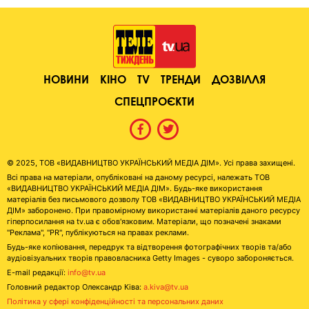
НОВИНИ
КІНО
TV
ТРЕНДИ
ДОЗВІЛЛЯ
СПЕЦПРОЄКТИ
© 2025, ТОВ «ВИДАВНИЦТВО УКРАЇНСЬКИЙ МЕДІА ДІМ». Усі права захищені.
Всі права на матеріали, опубліковані на даному ресурсі, належать ТОВ
«ВИДАВНИЦТВО УКРАЇНСЬКИЙ МЕДІА ДІМ». Будь-яке використання
матеріалів без письмового дозволу ТОВ «ВИДАВНИЦТВО УКРАЇНСЬКИЙ МЕДІА
ДІМ» заборонено. При правомірному використанні матеріалів даного ресурсу
гіперпосилання на tv.ua є обов'язковим. Матеріали, що позначені знаками
"Реклама", "PR", публікуються на правах реклами.
Будь-яке копіювання, передрук та відтворення фотографічних творів та/або
аудіовізуальних творів правовласника Getty Images - суворо забороняється.
E-mail редакції:
info@tv.ua
Головний редактор Олександр Ківа:
a.kiva@tv.ua
Політика у сфері конфіденційності та персональних даних