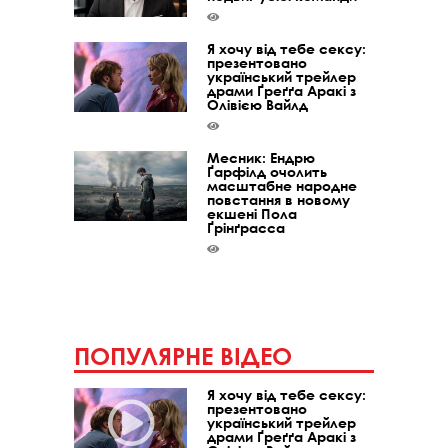
Я хочу від тебе сексу:
презентовано
український трейлер
драми Ґреґґа Аракі з
Олівією Вайлд
Месник: Ендрю
Ґарфілд очолить
масштабне народне
повстання в новому
екшені Пола
Ґрінґрасса
ПОПУЛЯРНЕ ВІДЕО
Я хочу від тебе сексу:
презентовано
український трейлер
драми Ґреґґа Аракі з