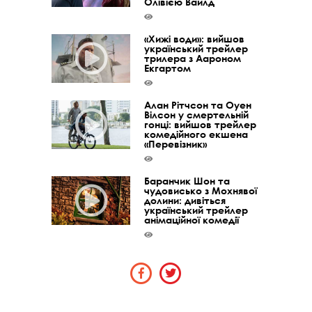
Олівією Вайлд
«Хижі води»: вийшов
український трейлер
трилера з Аароном
Екгартом
Алан Рітчсон та Оуен
Вілсон у смертельній
гонці: вийшов трейлер
комедійного екшена
«Перевізник»
Баранчик Шон та
чудовисько з Мохнявої
долини: дивіться
український трейлер
анімаційної комедії