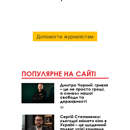
Допомогти журналістам
ПОПУЛЯРНЕ НА САЙТІ
Дмитро Чорний: гривня
– це не просто гроші,
а символ нашої
свободи та
державності
Сергій Степаненко:
сьогодні знімати кіно в
Україні – це щоденний
подвиг усієї команди