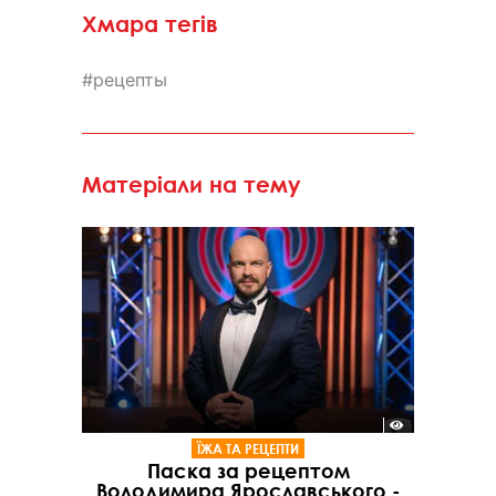
Хмара тегів
рецепты
Матеріали на тему
ЇЖА ТА РЕЦЕПТИ
Паска за рецептом
Володимира Ярославського -