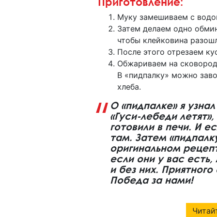
Приготовление:
Муку замешиваем с водой
Затем делаем одно обмин
чтобы клейковина разошл
После этого отрезаем ку
Обжариваем на сковороде
В «пидпалку» можно зав
хлеба.
О «пидпалке» я узна
«Гуси-лебеди летят»,
готовили в печи. И е
там. Затем «пидпалк
оригинальном рецеп
если они у вас есть
и без них. Приятного
Победа за нами!
Читайт