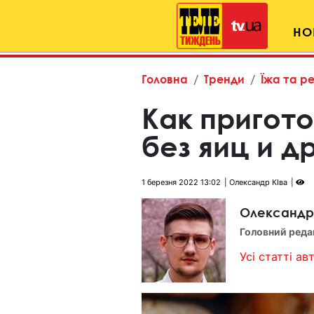
НО
Головна
Тренди
Їжа та р
Как пригото
без яиц и 
1 березня 2022 13:02
Олександр КІва
Олександр
Головний реда
Усі статті авт