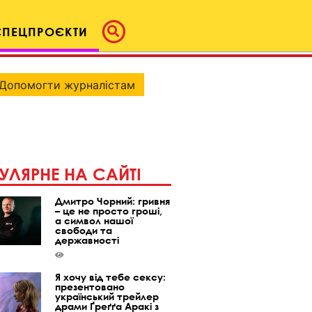
СПЕЦПРОЄКТИ
Допомогти журналістам
УЛЯРНЕ НА САЙТІ
Дмитро Чорний: гривня
– це не просто гроші,
а символ нашої
свободи та
державності
Я хочу від тебе сексу:
презентовано
український трейлер
драми Ґреґґа Аракі з