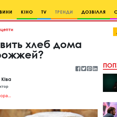
ВИНИ
КІНО
TV
ТРЕНДИ
ДОЗВІЛЛЯ
ецепти
вить хлеб дома
дрожжей?
ПОП
 КІва
ктор
ора...