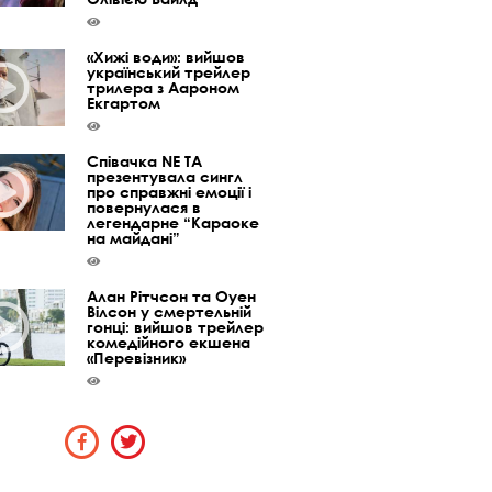
«Хижі води»: вийшов
український трейлер
трилера з Аароном
Екгартом
Співачка NE TA
презентувала сингл
про справжні емоції і
повернулася в
легендарне “Караоке
на майдані”
Алан Рітчсон та Оуен
Вілсон у смертельній
гонці: вийшов трейлер
комедійного екшена
«Перевізник»