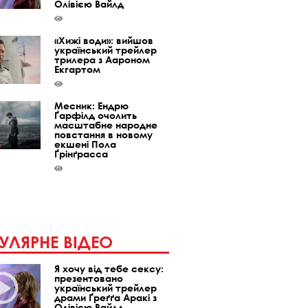
Олівією Вайлд
«Хижі води»: вийшов
український трейлер
трилера з Аароном
Екгартом
Месник: Ендрю
Ґарфілд очолить
масштабне народне
повстання в новому
екшені Пола
Ґрінґрасса
УЛЯРНЕ ВІДЕО
Я хочу від тебе сексу:
презентовано
український трейлер
драми Ґреґґа Аракі з
Олівією Вайлд