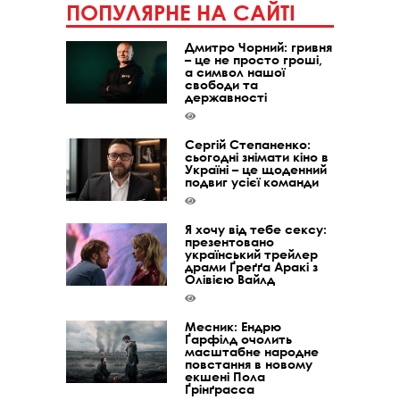
ПОПУЛЯРНЕ НА САЙТІ
Дмитро Чорний: гривня
– це не просто гроші,
а символ нашої
свободи та
державності
Сергій Степаненко:
сьогодні знімати кіно в
Україні – це щоденний
подвиг усієї команди
Я хочу від тебе сексу:
презентовано
український трейлер
драми Ґреґґа Аракі з
Олівією Вайлд
Месник: Ендрю
Ґарфілд очолить
масштабне народне
повстання в новому
екшені Пола
Ґрінґрасса