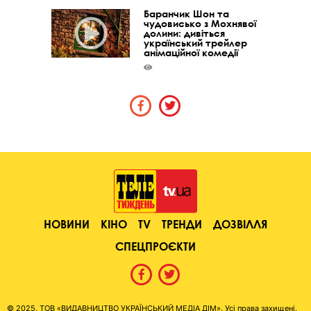
Баранчик Шон та
чудовисько з Мохнявої
долини: дивіться
український трейлер
анімаційної комедії
НОВИНИ
КІНО
TV
ТРЕНДИ
ДОЗВІЛЛЯ
СПЕЦПРОЄКТИ
© 2025, ТОВ «ВИДАВНИЦТВО УКРАЇНСЬКИЙ МЕДІА ДІМ». Усі права захищені.