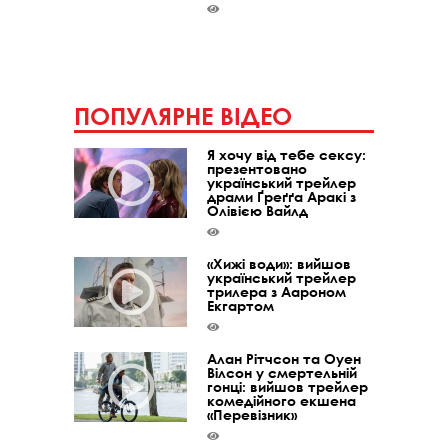
ПОПУЛЯРНЕ ВІДЕО
Я хочу від тебе сексу:
презентовано
український трейлер
драми Ґреґґа Аракі з
Олівією Вайлд
«Хижі води»: вийшов
український трейлер
трилера з Аароном
Екгартом
Алан Рітчсон та Оуен
Вілсон у смертельній
гонці: вийшов трейлер
комедійного екшена
«Перевізник»