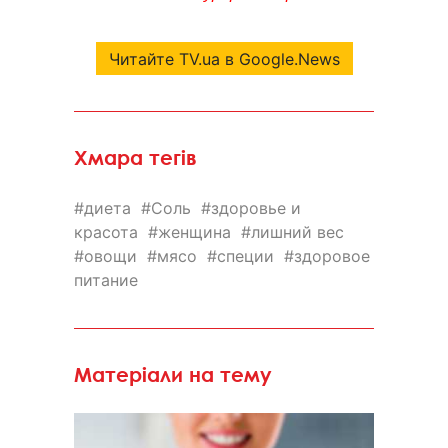
Читайте TV.ua в Google.News
Хмара тегів
диета
Соль
здоровье и
красота
женщина
лишний вес
овощи
мясо
специи
здоровое
питание
Матеріали на тему