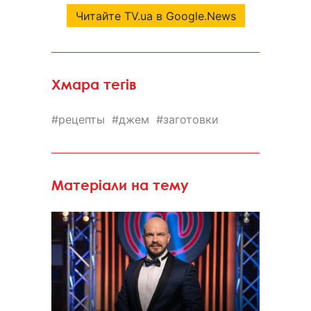
Читайте TV.ua в Google.News
Хмара тегів
рецепты
джем
заготовки
Матеріали на тему