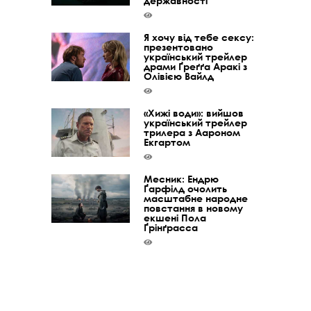
державності
Я хочу від тебе сексу:
презентовано
український трейлер
драми Ґреґґа Аракі з
Олівією Вайлд
«Хижі води»: вийшов
український трейлер
трилера з Аароном
Екгартом
Месник: Ендрю
Ґарфілд очолить
масштабне народне
повстання в новому
екшені Пола
Ґрінґрасса