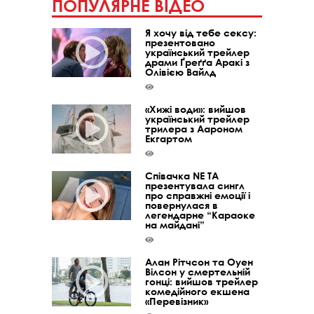
ПОПУЛЯРНЕ ВІДЕО
Я хочу від тебе сексу:
презентовано
український трейлер
драми Ґреґґа Аракі з
Олівією Вайлд
«Хижі води»: вийшов
український трейлер
трилера з Аароном
Екгартом
Співачка NE TA
презентувала сингл
про справжні емоції і
повернулася в
легендарне “Караоке
на майдані”
Алан Рітчсон та Оуен
Вілсон у смертельній
гонці: вийшов трейлер
комедійного екшена
«Перевізник»