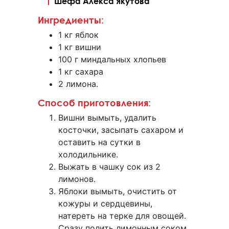
Шефа Алекса Якутова
Ингредиенты:
1 кг яблок
1 кг вишни
100 г миндальных хлопьев
1 кг сахара
2 лимона.
Способ приготовления:
Вишни вымыть, удалить
косточки, засыпать сахаром и
оставить на сутки в
холодильнике.
Выжать в чашку сок из 2
лимонов.
Яблоки вымыть, очистить от
кожуры и сердцевины,
натереть на терке для овощей.
Сразу полить лимонным соком,