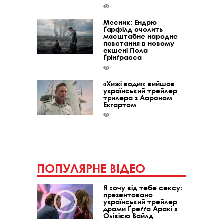
Месник: Ендрю
Ґарфілд очолить
масштабне народне
повстання в новому
екшені Пола
Ґрінґрасса
«Хижі води»: вийшов
український трейлер
трилера з Аароном
Екгартом
ПОПУЛЯРНЕ ВІДЕО
Я хочу від тебе сексу:
презентовано
український трейлер
драми Ґреґґа Аракі з
Олівією Вайлд