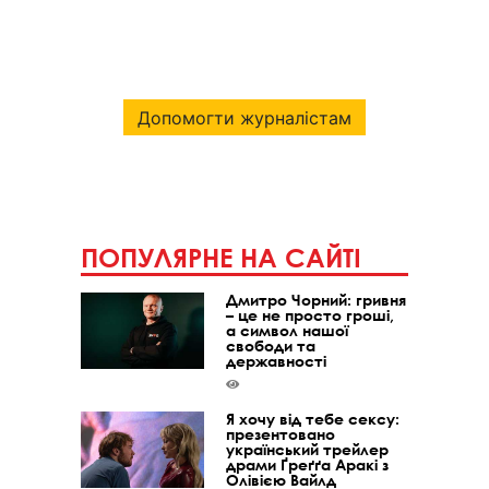
Допомогти журналістам
ПОПУЛЯРНЕ НА САЙТІ
Дмитро Чорний: гривня
– це не просто гроші,
а символ нашої
свободи та
державності
Я хочу від тебе сексу:
презентовано
український трейлер
драми Ґреґґа Аракі з
Олівією Вайлд