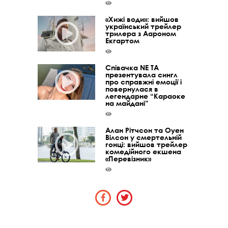
«Хижі води»: вийшов
український трейлер
трилера з Аароном
Екгартом
Співачка NE TA
презентувала сингл
про справжні емоції і
повернулася в
легендарне “Караоке
на майдані”
Алан Рітчсон та Оуен
Вілсон у смертельній
гонці: вийшов трейлер
комедійного екшена
«Перевізник»