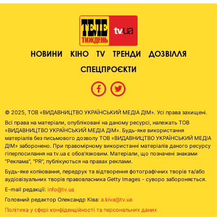
НОВИНИ
КІНО
TV
ТРЕНДИ
ДОЗВІЛЛЯ
СПЕЦПРОЄКТИ
© 2025, ТОВ «ВИДАВНИЦТВО УКРАЇНСЬКИЙ МЕДІА ДІМ». Усі права захищені.
Всі права на матеріали, опубліковані на даному ресурсі, належать ТОВ
«ВИДАВНИЦТВО УКРАЇНСЬКИЙ МЕДІА ДІМ». Будь-яке використання
матеріалів без письмового дозволу ТОВ «ВИДАВНИЦТВО УКРАЇНСЬКИЙ МЕДІА
ДІМ» заборонено. При правомірному використанні матеріалів даного ресурсу
гіперпосилання на tv.ua є обов'язковим. Матеріали, що позначені знаками
"Реклама", "PR", публікуються на правах реклами.
Будь-яке копіювання, передрук та відтворення фотографічних творів та/або
аудіовізуальних творів правовласника Getty Images - суворо забороняється.
E-mail редакції:
info@tv.ua
Головний редактор Олександр Ківа:
a.kiva@tv.ua
Політика у сфері конфіденційності та персональних даних