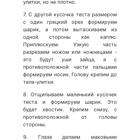
улитки, но не плотно.
7. С другой кусочка теста размером
с один грецкий орех формируем
шарик, а потом вытаскиваем из
одной стороны как каплю.
Приплюскуем. Узкую часть
разрезаем ножом или ножницами -
это будут уши зайца, а с
противоположной части пальцами
формируем носик. Голову крепим до
тела-улитки.
8. Отщипываем маленький кусочек
теста и формируем шарик. Это
будет хвостик. Крепим снизу, с
противоположной от головы
стороны.
9. Глаза делаем маковыми