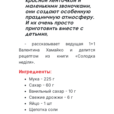
красной ленточкой и
маленькими звоночками,
они создают особенную
праздничную атмосферу.
И их очень просто
приготовить вместе с
детьми»,
- рассказывает ведущая 1+1
Валентина Хамайко и делится
рецептом из книги «Солодка
неділя».
Ингредиенты:
Мука - 225 г
Сахар - 60 г
Ванильный сахар - 10 г
Свежие дрожжи - 6 г
Яйцо - 1 шт
Щепотка соли