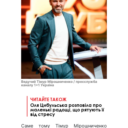
Ведучий Тімур Мірошниченко / пресслужба
каналу 1+1 Україна
ЧИТАЙТЕ ТАКОЖ
Оля Цибульська розповіла про
маленькі радощі, що рятують її
від стресу
Саме тому Тімур Мірошниченко