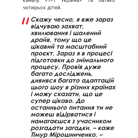
каналу «1+1 Україна» та батько
чотирьох дітей.
Скажу чесно, я вже зараз
відчуваю захват,
хвилювання і шалений
драйв, тому що це
цікавий та масштабний
проєкт. Зараз я в процесі
підготовки до знімального
процесу. Провів дуже
багато досліджень,
дивився багато адаптацій
цього шоу в різних країнах
і можу сказати, що це
супер цікаво. До
останнього питання ти не
можеш відірватися і
намагаєшся з учасником
розгадати загадки, – каже
Тімур Мірошниченко. –