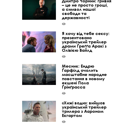
Дмитро Чорний: гривня
– це не просто гроші,
а символ нашої
свободи та
державності
Я хочу від тебе сексу:
презентовано
український трейлер
драми Ґреґґа Аракі з
Олівією Вайлд
Месник: Ендрю
Ґарфілд очолить
масштабне народне
повстання в новому
екшені Пола
Ґрінґрасса
«Хижі води»: вийшов
український трейлер
трилера з Аароном
Екгартом