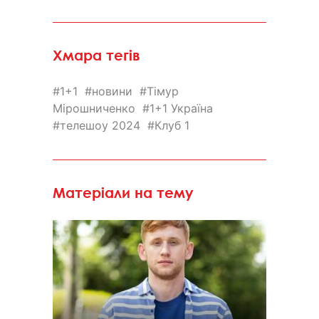
Хмара тегів
1+1
новини
Тімур
Мірошниченко
1+1 Україна
телешоу 2024
Клуб 1
Матеріали на тему