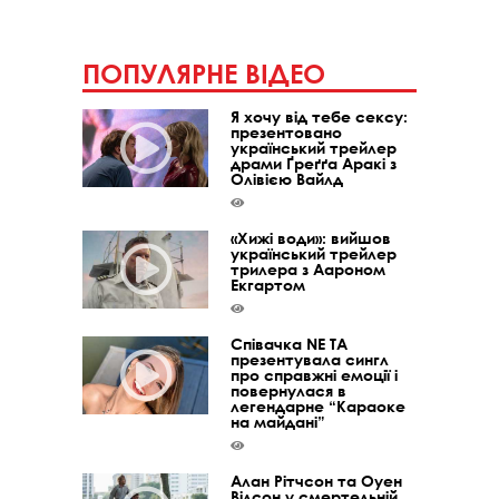
ПОПУЛЯРНЕ ВІДЕО
Я хочу від тебе сексу:
презентовано
український трейлер
драми Ґреґґа Аракі з
Олівією Вайлд
«Хижі води»: вийшов
український трейлер
трилера з Аароном
Екгартом
Співачка NE TA
презентувала сингл
про справжні емоції і
повернулася в
легендарне “Караоке
на майдані”
Алан Рітчсон та Оуен
Вілсон у смертельній