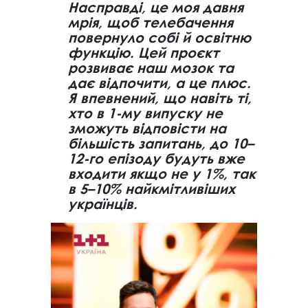
Насправді, це моя давня
мрія, щоб телебачення
повернуло собі й освітню
функцію. Цей проєкт
розвиває наш мозок та
дає відпочити, а це плюс.
Я впевнений, що навіть ті,
хто в 1-му випуску не
зможуть відповісти на
більшість запитань, до 10–
12-го епізоду будуть вже
входити якщо не у 1%, так
в 5–10% найкмітливіших
українців.