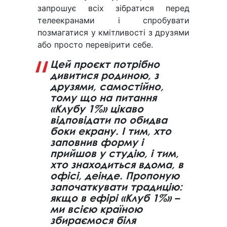
запрошує всіх зібратися перед
телеекранами і спробувати
позмагатися у кмітливості з друзями
або просто перевірити себе.
Цей проєкт потрібно
дивитися родиною, з
друзями, самостійно,
тому що на питання
«Клубу 1%» цікаво
відповідати по обидва
боки екрану. І тим, хто
заповнив форму і
прийшов у студію, і тим,
хто знаходиться вдома, в
офісі, деінде. Пропоную
започаткувати традицію:
якщо в ефірі «Клуб 1%» –
ми всією країною
збираємося біля