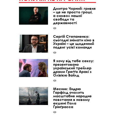
Дмитро Чорний: гривня
– це не просто гроші,
а символ нашої
свободи та
державності
Сергій Степаненко:
сьогодні знімати кіно в
Україні – це щоденний
подвиг усієї команди
Я хочу від тебе сексу:
презентовано
український трейлер
драми Ґреґґа Аракі з
Олівією Вайлд
Месник: Ендрю
Ґарфілд очолить
масштабне народне
повстання в новому
екшені Пола
Ґрінґрасса