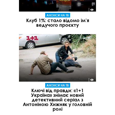
АНОНСИ НА ТВ
Клуб 1%: стало відомо ім’я
ведучого проєкту
АНОНСИ НА ТВ
Ключі від правди: «1+1
Україна» знімає новий
детективний серіал з
Антоніною Хижняк у головній
ролі