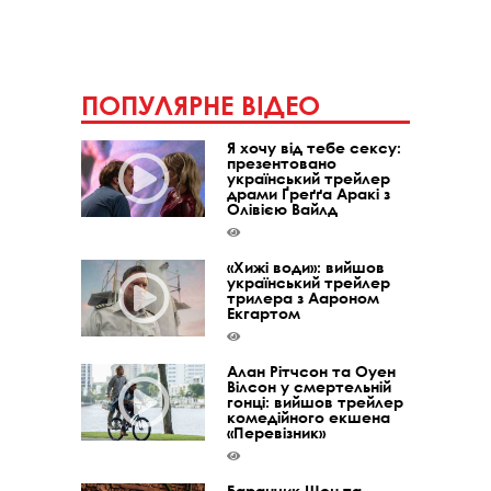
ПОПУЛЯРНЕ ВІДЕО
Я хочу від тебе сексу:
презентовано
український трейлер
драми Ґреґґа Аракі з
Олівією Вайлд
«Хижі води»: вийшов
український трейлер
трилера з Аароном
Екгартом
Алан Рітчсон та Оуен
Вілсон у смертельній
гонці: вийшов трейлер
комедійного екшена
«Перевізник»
Баранчик Шон та