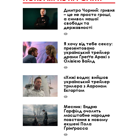
Дмитро Чорний: гривня
– це не просто гроші,
а символ нашої
свободи та
державності
Я хочу від тебе сексу:
презентовано
український трейлер
драми Ґреґґа Аракі з
Олівією Вайлд
«Хижі води»: вийшов
український трейлер
трилера з Аароном
Екгартом
Месник: Ендрю
Ґарфілд очолить
масштабне народне
повстання в новому
екшені Пола
Ґрінґрасса