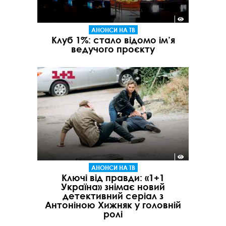
АНОНСИ НА ТВ
Клуб 1%: стало відомо ім’я
ведучого проєкту
АНОНСИ НА ТВ
Ключі від правди: «1+1
Україна» знімає новий
детективний серіал з
Антоніною Хижняк у головній
ролі