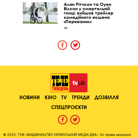
Алан Рітчсон та Оуен
Вілсон у смертельній
гонці: вийшов трейлер
комедійного екшена
«Перевізник»
НОВИНИ
КІНО
TV
ТРЕНДИ
ДОЗВІЛЛЯ
СПЕЦПРОЄКТИ
© 2025, ТОВ «ВИДАВНИЦТВО УКРАЇНСЬКИЙ МЕДІА ДІМ». Усі права захищені.