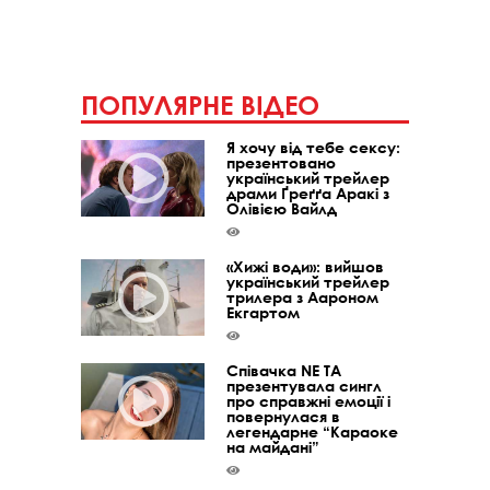
ПОПУЛЯРНЕ ВІДЕО
Я хочу від тебе сексу:
презентовано
український трейлер
драми Ґреґґа Аракі з
Олівією Вайлд
«Хижі води»: вийшов
український трейлер
трилера з Аароном
Екгартом
Співачка NE TA
презентувала сингл
про справжні емоції і
повернулася в
легендарне “Караоке
на майдані”