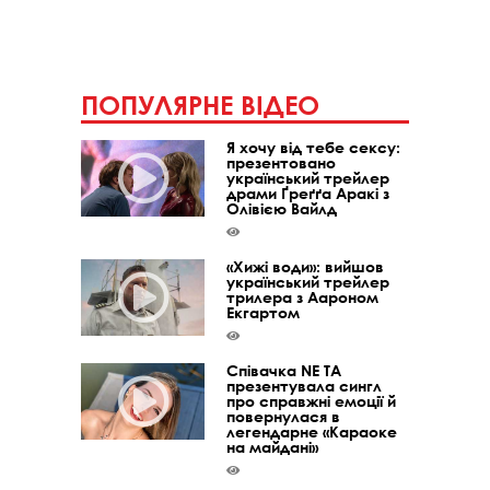
ПОПУЛЯРНЕ ВІДЕО
Я хочу від тебе сексу:
презентовано
український трейлер
драми Ґреґґа Аракі з
Олівією Вайлд
«Хижі води»: вийшов
український трейлер
трилера з Аароном
Екгартом
Співачка NE TA
презентувала сингл
про справжні емоції й
повернулася в
легендарне «Караоке
на майдані»