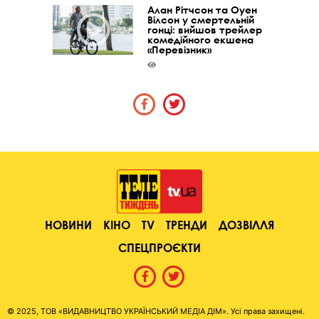
Алан Рітчсон та Оуен
Вілсон у смертельній
гонці: вийшов трейлер
комедійного екшена
«Перевізник»
НОВИНИ
КІНО
TV
ТРЕНДИ
ДОЗВІЛЛЯ
СПЕЦПРОЄКТИ
© 2025, ТОВ «ВИДАВНИЦТВО УКРАЇНСЬКИЙ МЕДІА ДІМ». Усі права захищені.