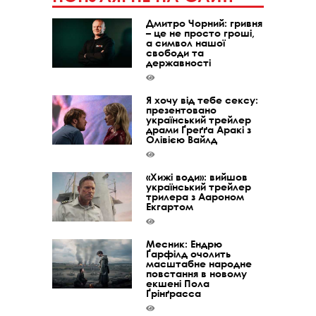
Дмитро Чорний: гривня
– це не просто гроші,
а символ нашої
свободи та
державності
Я хочу від тебе сексу:
презентовано
український трейлер
драми Ґреґґа Аракі з
Олівією Вайлд
«Хижі води»: вийшов
український трейлер
трилера з Аароном
Екгартом
Месник: Ендрю
Ґарфілд очолить
масштабне народне
повстання в новому
екшені Пола
Ґрінґрасса