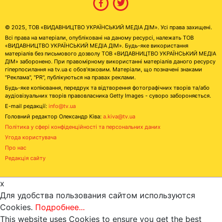
© 2025, ТОВ «ВИДАВНИЦТВО УКРАЇНСЬКИЙ МЕДІА ДІМ». Усі права захищені.
Всі права на матеріали, опубліковані на даному ресурсі, належать ТОВ
«ВИДАВНИЦТВО УКРАЇНСЬКИЙ МЕДІА ДІМ». Будь-яке використання
матеріалів без письмового дозволу ТОВ «ВИДАВНИЦТВО УКРАЇНСЬКИЙ МЕДІА
ДІМ» заборонено. При правомірному використанні матеріалів даного ресурсу
гіперпосилання на tv.ua є обов'язковим. Матеріали, що позначені знаками
"Реклама", "PR", публікуються на правах реклами.
Будь-яке копіювання, передрук та відтворення фотографічних творів та/або
аудіовізуальних творів правовласника Getty Images - суворо забороняється.
E-mail редакції:
info@tv.ua
Головний редактор Олександр Ківа:
a.kiva@tv.ua
Політика у сфері конфіденційності та персональних даних
Угода користувача
Про нас
Редакція сайту
x
Для удобства пользования сайтом используются
Cookies.
Подробнее...
This website uses Cookies to ensure you get the best