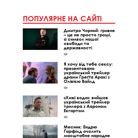
ПОПУЛЯРНЕ НА САЙТІ
Дмитро Чорний: гривня
– це не просто гроші,
а символ нашої
свободи та
державності
Я хочу від тебе сексу:
презентовано
український трейлер
драми Ґреґґа Аракі з
Олівією Вайлд
«Хижі води»: вийшов
український трейлер
трилера з Аароном
Екгартом
Месник: Ендрю
Ґарфілд очолить
масштабне народне