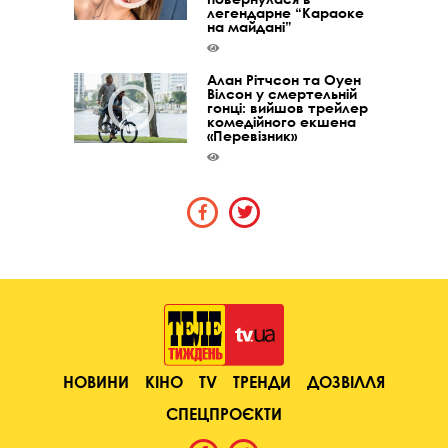
легендарне “Караоке
на майдані”
Алан Рітчсон та Оуен
Вілсон у смертельній
гонці: вийшов трейлер
комедійного екшена
«Перевізник»
НОВИНИ
КІНО
TV
ТРЕНДИ
ДОЗВІЛЛЯ
СПЕЦПРОЄКТИ