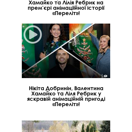
Хамайко та Лілія Ребрик на
прем’єрі анімаціїйної історії
«Переліт»!
Нікіта Добринін, Валентина
Хамайко та Ліля Ребрик у
яскравій анімаційній пригоді
«Переліт»!