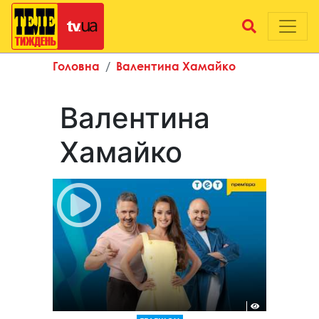
Головна
Валентина Хамайко
Валентина
Хамайко