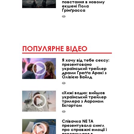
повстання в новому
екшені Пола
Ґрінґрасса
ПОПУЛЯРНЕ ВІДЕО
Я хочу від тебе сексу:
презентовано
український трейлер
драми Ґреґґа Аракі з
Олівією Вайлд
«Хижі води»: вийшов
український трейлер
трилера з Аароном
Екгартом
Співачка NE TA
презентувала сингл
про справжні емоції і
повернулася в