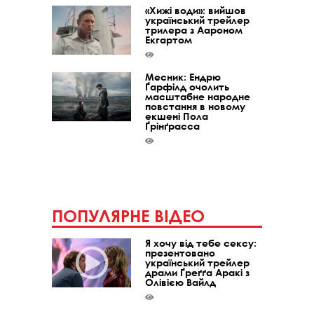
«Хижі води»: вийшов
український трейлер
трилера з Аароном
Екгартом
Месник: Ендрю
Ґарфілд очолить
масштабне народне
повстання в новому
екшені Пола
Ґрінґрасса
ПОПУЛЯРНЕ ВІДЕО
Я хочу від тебе сексу:
презентовано
український трейлер
драми Ґреґґа Аракі з
Олівією Вайлд