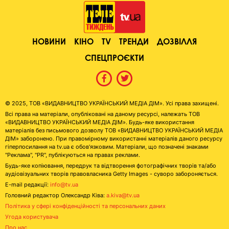
НОВИНИ
КІНО
TV
ТРЕНДИ
ДОЗВІЛЛЯ
СПЕЦПРОЄКТИ
© 2025, ТОВ «ВИДАВНИЦТВО УКРАЇНСЬКИЙ МЕДІА ДІМ». Усі права захищені.
Всі права на матеріали, опубліковані на даному ресурсі, належать ТОВ
«ВИДАВНИЦТВО УКРАЇНСЬКИЙ МЕДІА ДІМ». Будь-яке використання
матеріалів без письмового дозволу ТОВ «ВИДАВНИЦТВО УКРАЇНСЬКИЙ МЕДІА
ДІМ» заборонено. При правомірному використанні матеріалів даного ресурсу
гіперпосилання на tv.ua є обов'язковим. Матеріали, що позначені знаками
"Реклама", "PR", публікуються на правах реклами.
Будь-яке копіювання, передрук та відтворення фотографічних творів та/або
аудіовізуальних творів правовласника Getty Images - суворо забороняється.
E-mail редакції:
info@tv.ua
Головний редактор Олександр Ківа:
a.kiva@tv.ua
Політика у сфері конфіденційності та персональних даних
Угода користувача
Про нас