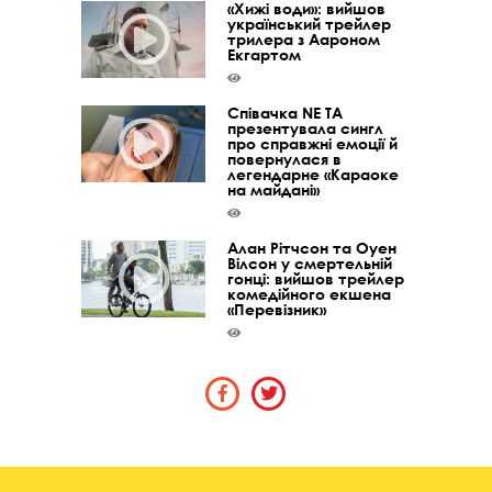
«Хижі води»: вийшов
український трейлер
трилера з Аароном
Екгартом
Співачка NE TA
презентувала сингл
про справжні емоції й
повернулася в
легендарне «Караоке
на майдані»
Алан Рітчсон та Оуен
Вілсон у смертельній
гонці: вийшов трейлер
комедійного екшена
«Перевізник»