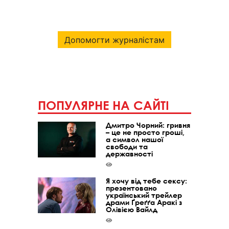
Допомогти журналістам
ПОПУЛЯРНЕ НА САЙТІ
Дмитро Чорний: гривня
– це не просто гроші,
а символ нашої
свободи та
державності
Я хочу від тебе сексу:
презентовано
український трейлер
драми Ґреґґа Аракі з
Олівією Вайлд