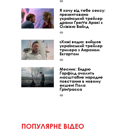
Я хочу від тебе сексу:
презентовано
український трейлер
драми Ґреґґа Аракі з
Олівією Вайлд
«Хижі води»: вийшов
український трейлер
трилера з Аароном
Екгартом
Месник: Ендрю
Ґарфілд очолить
масштабне народне
повстання в новому
екшені Пола
Ґрінґрасса
ПОПУЛЯРНЕ ВІДЕО