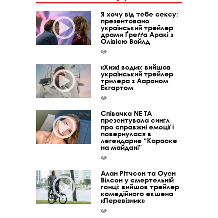
Я хочу від тебе сексу:
презентовано
український трейлер
драми Ґреґґа Аракі з
Олівією Вайлд
«Хижі води»: вийшов
український трейлер
трилера з Аароном
Екгартом
Співачка NE TA
презентувала сингл
про справжні емоції і
повернулася в
легендарне “Караоке
на майдані”
Алан Рітчсон та Оуен
Вілсон у смертельній
гонці: вийшов трейлер
комедійного екшена
«Перевізник»