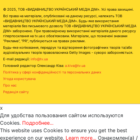
© 2025, ТОВ «ВИДАВНИЦТВО УКРАЇНСЬКИЙ МЕДІА ДІМ». Усі права захищені.
Всі права на матеріали, опубліковані на даному ресурсі, належать ТОВ
«ВИДАВНИЦТВО УКРАЇНСЬКИЙ МЕДІА ДІМ». Будь-яке використання
матеріалів без письмового дозволу ТОВ «ВИДАВНИЦТВО УКРАЇНСЬКИЙ МЕДІА
ДІМ» заборонено. При правомірному використанні матеріалів даного ресурсу
гіперпосилання на tv.ua є обов'язковим. Матеріали, що позначені знаками
"Реклама", "PR", публікуються на правах реклами.
Будь-яке копіювання, передрук та відтворення фотографічних творів та/або
аудіовізуальних творів правовласника Getty Images - суворо забороняється.
E-mail редакції:
info@tv.ua
Головний редактор Олександр Ківа:
a.kiva@tv.ua
Політика у сфері конфіденційності та персональних даних
Угода користувача
Про нас
Редакція сайту
x
Для удобства пользования сайтом используются
Cookies.
Подробнее...
This website uses Cookies to ensure you get the best
experience on our website.
Learn more...
Ознакомлен(а) /