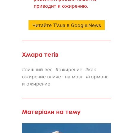
приводит к ожирению.
Читайте TV.ua в Google.News
Хмара тегів
лишний вес
ожирение
как
ожирение влияет на мозг
гормоны
и ожирение
Матеріали на тему