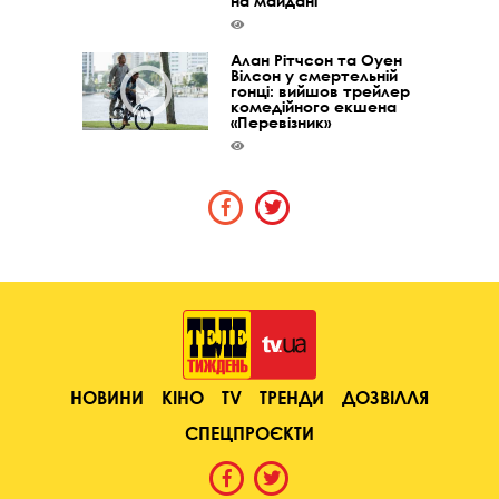
на майдані”
Алан Рітчсон та Оуен
Вілсон у смертельній
гонці: вийшов трейлер
комедійного екшена
«Перевізник»
НОВИНИ
КІНО
TV
ТРЕНДИ
ДОЗВІЛЛЯ
СПЕЦПРОЄКТИ