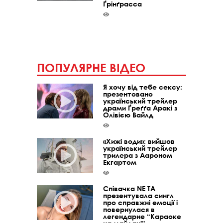
Ґрінґрасса
ПОПУЛЯРНЕ ВІДЕО
Я хочу від тебе сексу:
презентовано
український трейлер
драми Ґреґґа Аракі з
Олівією Вайлд
«Хижі води»: вийшов
український трейлер
трилера з Аароном
Екгартом
Співачка NE TA
презентувала сингл
про справжні емоції і
повернулася в
легендарне “Караоке