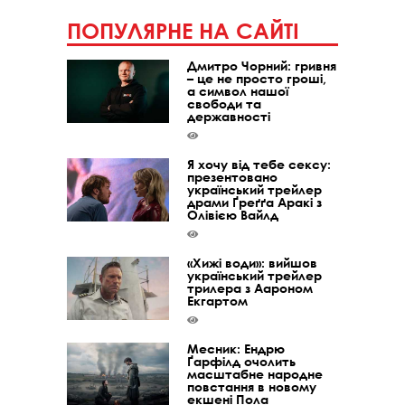
ПОПУЛЯРНЕ НА САЙТІ
Дмитро Чорний: гривня
– це не просто гроші,
а символ нашої
свободи та
державності
Я хочу від тебе сексу:
презентовано
український трейлер
драми Ґреґґа Аракі з
Олівією Вайлд
«Хижі води»: вийшов
український трейлер
трилера з Аароном
Екгартом
Месник: Ендрю
Ґарфілд очолить
масштабне народне
повстання в новому
екшені Пола